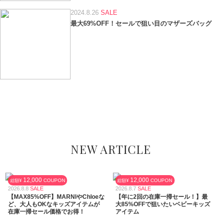
2024.8.26
SALE
最大69%OFF！セールで狙い目のマザーズバッグ
NEW ARTICLE
12,000
12,000
COUPON
COUPON
総額¥
総額¥
2026.8.8
SALE
2026.8.7
SALE
【MAX85%OFF】MARNIやChloeな
【年に2回の在庫一掃セール！】最
ど、大人もOKなキッズアイテムが
大85%OFFで狙いたいベビーキッズ
在庫一掃セール価格でお得！
アイテム