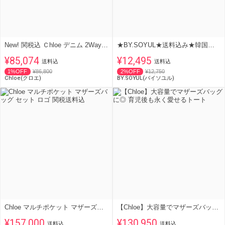
New! 関税込 Ｃhloe デニム 2Way マザーズ バッグ ポーチ付
★BY.SOYUL★送料込み★韓国★大人気★キャンバスマザーズバッグ
¥85,074
¥12,495
送料込
送料込
1%OFF
¥86,800
2%OFF
¥12,750
Chloe(クロエ)
BY.SOYUL(バイソユル)
Chloe マルチポケット マザーズバッグ セット ロゴ 関税送料込
【Chloe】大容量でマザーズバッグに◎ 育児後も永く愛せるトート
¥157,000
¥130,950
送料込
送料込