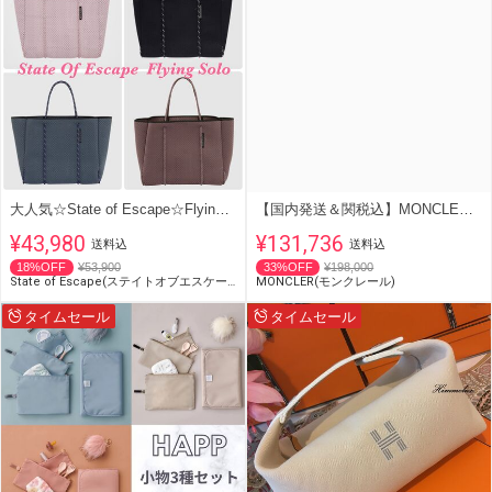
大人気☆State of Escape☆Flying Solo
【国内発送＆関税込】MONCLER バッグ
¥43,980
¥131,736
送料込
送料込
18%OFF
¥53,900
33%OFF
¥198,000
State of Escape(ステイトオブエスケープ)
MONCLER(モンクレール)
タイムセール
タイムセール