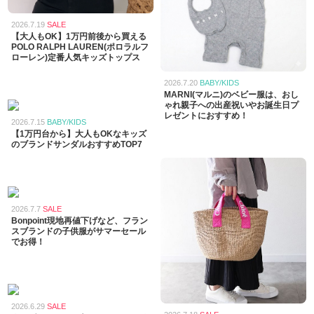
2026.7.19
SALE
【大人もOK】1万円前後から買える
POLO RALPH LAUREN(ポロラルフ
ローレン)定番人気キッズトップス
2026.7.20
BABY/KIDS
MARNI(マルニ)のベビー服は、おし
ゃれ親子への出産祝いやお誕生日プ
レゼントにおすすめ！
2026.7.15
BABY/KIDS
【1万円台から】大人もOKなキッズ
のブランドサンダルおすすめTOP7
2026.7.7
SALE
Bonpoint現地再値下げなど、フラン
スブランドの子供服がサマーセール
でお得！
2026.6.29
SALE