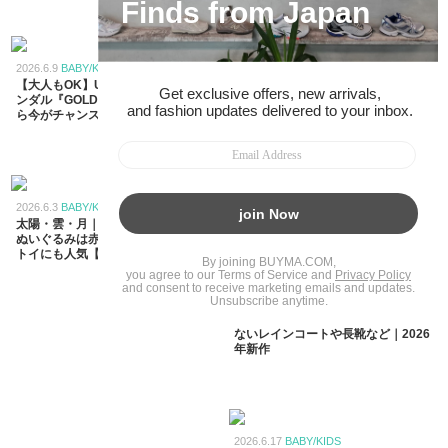
2026.7.5
BABY/KIDS
MONCLERキッズのレインジャケッ
トは大人もOK｜2026年新作
「MANOLYA」に熱視線集中♪
2026.6.9
BABY/KIDS
【大人もOK】UGGの厚底キッズサ
ンダル『GOLDENGLOW』を買うな
ら今がチャンス！
2026.6.28
BABY/KIDS
Nuna(ヌナ) × LoveShackFancy ×
Pottery Barn限定コレクション｜ピ
ンクの抱っこ紐・ベビーカーが可愛
2026.6.3
BABY/KIDS
すぎる
太陽・雲・月｜ジェリーキャットの
ぬいぐるみは赤ちゃんのファースト
トイにも人気【2026年】
2026.6.21
BABY/KIDS
梅雨対策に♪ベビーキッズに欠かせ
ないレインコートや長靴など｜2026
年新作
2026.6.17
BABY/KIDS