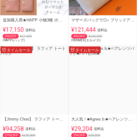
追加購入用★HAPP 小物3種 ポーチ3点＆おむつマット＆チャーム
マザーズバッグで◎♪ ブリッドアブラック ♪ Bride a Brac PM
¥17,150
¥121,444
送料込
送料込
2%OFF
¥17,500
4%OFF
¥126,500
HAPP(ハップ)
HERMES(エルメス)
タイムセール
タイムセール
【Jimmy Choo】 ラフィア トートバック
大人気！■Agnes b.■ペアレンツバッグ■パパもOK■
¥94,258
¥29,204
送料込
送料込
27%OFF
¥130,900
2%OFF
¥29,800