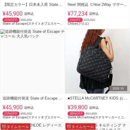
【限定カラー】日本未入荷 State of Escape 安心追跡番号発送
New! 関税込 Ｃhloe 2Way マザーズ バッグ ポーチ付
¥45,900
¥77,234
送料込
送料込
21%OFF
¥58,300
1%OFF
¥78,800
State of Escape(ステイトオブエスケープ)
Chloe(クロエ)
追跡機能付発送 State of Escape チャコール 大人気バック
■STELLA McCARTNEY KIDS おむつ替えマット付マザーバッグTY0548
¥45,900
¥39,800
送料込
送料込
21%OFF
¥58,300
38%OFF
¥64,900
State of Escape(ステイトオブエスケープ)
Stella McCartney(ステラマッカートニー)
タイムセール
タイムセール