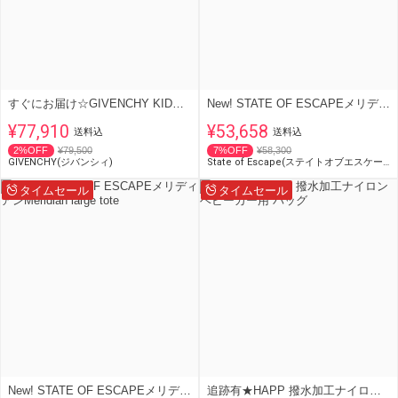
すぐにお届け☆GIVENCHY KIDS ロゴ マザーズバッグ ブラック
New! STATE OF ESCAPEメリディアンMeridian midi tote
¥77,910
¥53,658
送料込
送料込
2%OFF
¥79,500
7%OFF
¥58,300
GIVENCHY(ジバンシィ)
State of Escape(ステイトオブエスケープ)
タイムセール
タイムセール
New! STATE OF ESCAPEメリディアンMeridian large tote
追跡有★HAPP 撥水加工ナイロン ベビーカー用 バッグ