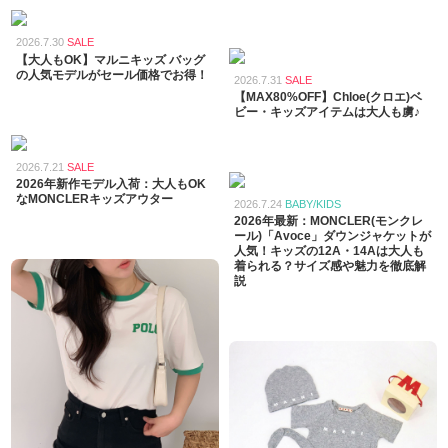
2026.7.30
SALE
【大人もOK】マルニキッズ バッグ
の人気モデルがセール価格でお得！
2026.7.31
SALE
【MAX80%OFF】Chloe(クロエ)ベ
ビー・キッズアイテムは大人も虜♪
2026.7.21
SALE
2026年新作モデル入荷：大人もOK
なMONCLERキッズアウター
2026.7.24
BABY/KIDS
2026年最新：MONCLER(モンクレ
ール)「Avoce」ダウンジャケットが
人気！キッズの12A・14Aは大人も
着られる？サイズ感や魅力を徹底解
説