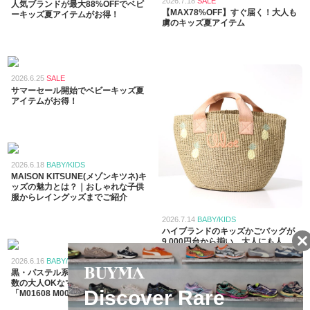
2026.7.18
SALE
人気ブランドが最大88%OFFでベビ
【MAX78%OFF】すぐ届く！大人も
ーキッズ夏アイテムがお得！
虜のキッズ夏アイテム
2026.6.25
SALE
サマーセール開始でベビーキッズ夏
アイテムがお得！
2026.6.18
BABY/KIDS
MAISON KITSUNE(メゾンキツネ)キ
ッズの魅力とは？｜おしゃれな子供
服からレイングッズまでご紹介
2026.7.14
BABY/KIDS
ハイブランドのキッズかごバッグが
9,000円台から揃い、大人にも人
気！【2026年最新版】
2026.6.16
BABY/KIDS
黒・パステル系も人気！指名買い多
数の大人OKなマルニキッズバッグ
「M01608 M00TK」