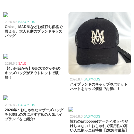
2026.8.5
BABY/KIDS
Chloe、MARNIなどお値打ち価格で
買える、大人も虜のブランドキッズ
バッグ
2026.8.3
SALE
【4万円台から】GUCCI(グッチ)の
キッズバッグがアウトレットで破
格！
2026.8.4
BABY/KIDS
ハイブランドのキャップやバケット
ハットをキッズ価格でお得に！
2026.8.2
BABY/KIDS
2026年：おしゃれなマザーズバッグ
をお探しの方におすすめの人気ハイ
2026.8.3
BABY/KIDS
ブランドをご紹介♪
憧れのartipoppe(アーティポッペ)だ
けじゃない！おしゃれで実用性の高
い人気抱っこ紐特集【2026年最新】