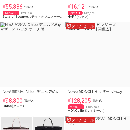
¥55,836
¥16,121
送料込
送料込
13%OFF
¥64,900
2%OFF
¥16,450
State of Escape(ステイトオブエスケープ)
HAPP(ハップ)
タイムセール
New! 関税込 Ｃhloe デニム 2Way マザーズ バッグ ポーチ付
New☆MONCLER マザーズ2wayBAG Black 【関税込】
¥98,800
¥128,205
送料込
送料込
Chloe(クロエ)
30%OFF
¥183,700
MONCLER(モンクレール)
タイムセール