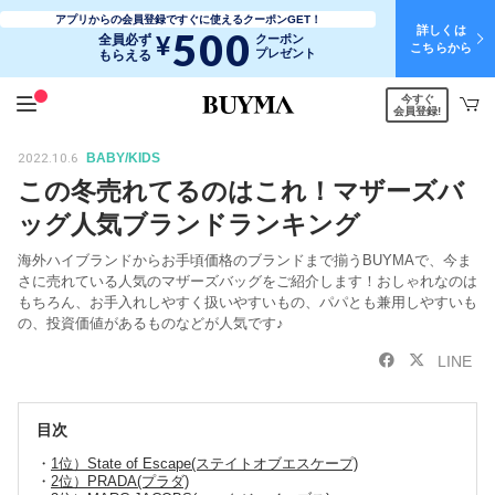
アプリからの会員登録ですぐに使えるクーポンGET！
詳しくは
500
¥
全員必ず
クーポン
こちらから
プレゼント
もらえる
今すぐ
会員登録!
2022.10.6
BABY/KIDS
この冬売れてるのはこれ！マザーズバ
ッグ人気ブランドランキング
海外ハイブランドからお手頃価格のブランドまで揃うBUYMAで、今ま
さに売れている人気のマザーズバッグをご紹介します！おしゃれなのは
もちろん、お手入れしやすく扱いやすいもの、パパとも兼用しやすいも
の、投資価値があるものなどが人気です♪
LINE
目次
1位）State of Escape(ステイトオブエスケープ)
2位）PRADA(プラダ)