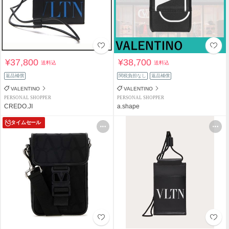
¥37,800
¥38,700
送料込
送料込
返品補償
関税負担なし
返品補償
VALENTINO
VALENTINO
PERSONAL SHOPPER
PERSONAL SHOPPER
CREDO.JI
a.shape
タイムセール