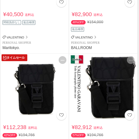
¥40,500
¥82,900
送料込
送料込
¥154,000
関税負担なし
返品補償
46%OFF
返品補償
VALENTINO
VALENTINO
PERSONAL SHOPPER
PERSONAL SHOPPER
Maritokyo.
BALLROOM
タイムセール
¥112,238
¥82,912
送料込
送料込
¥194,766
¥194,766
42%OFF
57%OFF