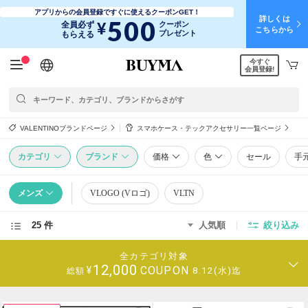
アプリからの会員登録ですぐに使えるクーポンGET！
詳しくは
500
¥
全員必ず
クーポン
こちらから
プレゼント
もらえる
今すぐ
日本語
English
简体中文
繁體中文
会員登録!
VALENTINOブランドページ
スマホケース・テックアクセサリー一覧ページ
カテゴリ
ブランド
価格
色
セール
手
メンズ
VLOGO (Vロゴ)
VLTN
25 件
人気順
絞り込み
全カテゴリ対象
12,000
COUPON
¥
8.12(水)迄
総額