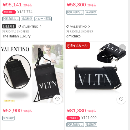
¥95,141
¥58,300
送料込
送料込
¥187,774
49%OFF
関税負担なし
返品補償
関税負担なし
返品補償
スピード配送
VALENTINO
VALENTINO
PERSONAL SHOPPER
PERSONAL SHOPPER
The Italian Luxury
gmichiko
タイムセール
¥52,900
¥81,380
送料込
送料込
¥121,000
返品補償
32%OFF
関税負担なし
返品補償