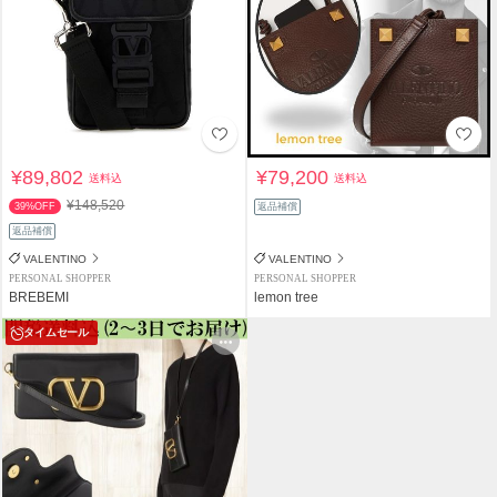
¥89,802
¥79,200
送料込
送料込
¥148,520
39%OFF
返品補償
返品補償
VALENTINO
VALENTINO
PERSONAL SHOPPER
PERSONAL SHOPPER
BREBEMI
lemon tree
タイムセール