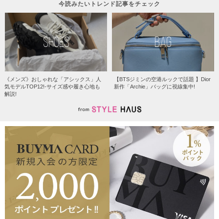
今読みたいトレンド記事をチェック
SHOES
BAG
《メンズ》おしゃれな「アシックス」人
【BTSジミンの空港ルックで話題 】Dior
気モデルTOP12!-サイズ感や履き心地も
新作「Archie」バッグに視線集中!
解説!