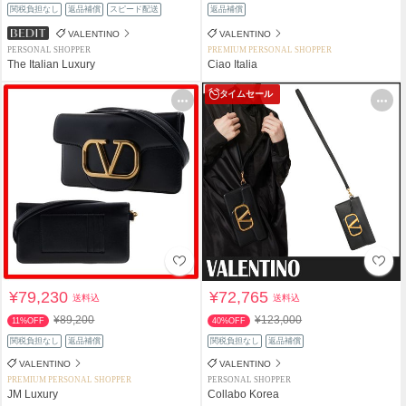
関税負担なし
返品補償
スピード配送
返品補償
VALENTINO
VALENTINO
PERSONAL SHOPPER
PREMIUM PERSONAL SHOPPER
The Italian Luxury
Ciao Italia
タイムセール
¥79,230
¥72,765
送料込
送料込
¥89,200
¥123,000
11%OFF
40%OFF
関税負担なし
返品補償
関税負担なし
返品補償
VALENTINO
VALENTINO
PREMIUM PERSONAL SHOPPER
PERSONAL SHOPPER
JM Luxury
Collabo Korea