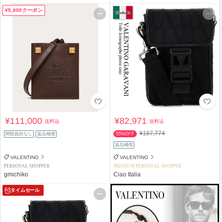
¥5,000クーポン
¥111,000
¥82,971
送料込
送料込
¥187,774
関税負担なし
返品補償
55%OFF
返品補償
VALENTINO
VALENTINO
PERSONAL SHOPPER
PREMIUM PERSONAL SHOPPER
gmichiko
Ciao Italia
タイムセール