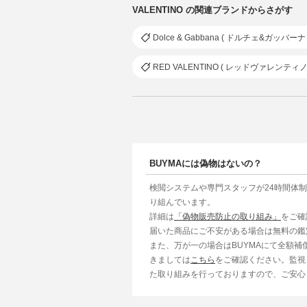
VALENTINO の関連ブランドからさがす
Dolce & Gabbana ( ドルチェ&ガッバーナ 
RED VALENTINO ( レッドヴァレンティノ 
BUYMAには偽物はないの？
検閲システムや専門スタッフが24時間体
り組んでいます。
詳細は
「偽物販売防止の取り組み」
をご確
届いた商品にご不安がある場合は無料の鑑
また、万が一の場合はBUYMAにて全額
きましては
こちら
をご確認ください。監視
た取り組みを行っておりますので、ご安心