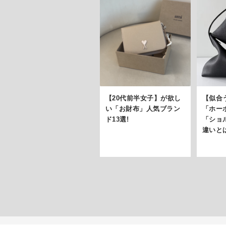
【20代前半女子】が欲し
【似合
い「お財布」人気ブラン
「ホー
ド13選!
「ショ
違いと