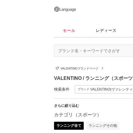
English
日本語
简体中文
繁體中文
Language
セール
レディース
VALENTINOブランドページ
VALENTINO / ランニング（スポー
検索条件
VALENTINO(ヴァレンティ
ブランド
さらに絞り込む
カテゴリ（スポーツ）
ランニング全て
ランニングその他