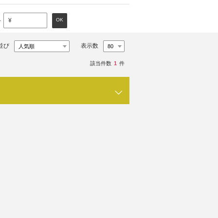
～
OK
¥
並び
表示数
該当件数
1
件