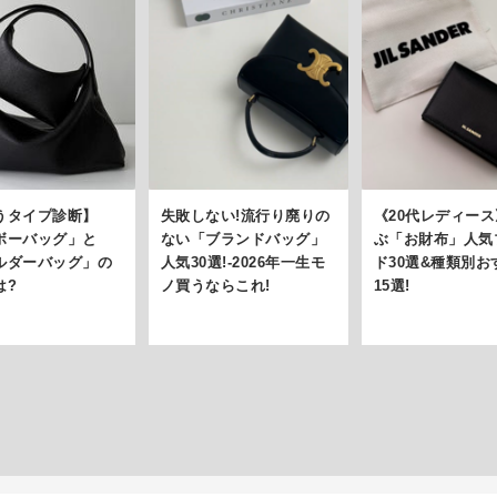
うタイプ診断】
失敗しない!流行り廃りの
《20代レディー
ボーバッグ」と
ない「ブランドバッグ」
ぶ「お財布」人気
ルダーバッグ」の
人気30選!-2026年一生モ
ド30選&種類別お
は?
ノ買うならこれ!
15選!