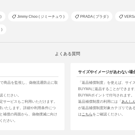
)
Jimmy Choo ( ジミーチュウ )
PRADA ( プラダ )
VERS
)
よくある質問
サイズやイメージがあわない場
制で商品を監視し、偽物流通防止に取
「返品補償制度」を使えば、サイ
BUYMAに返品することができま
認ください。
BUYMAポイントで付与されます。
定サービスもご利用いただけます。
返品補償制度の利用には「
あんし
補償いたします。詳細や利用条件につ
が返品補償制度対象カテゴリであ
と補償の両面から、偽物撲滅に向け
は
こちら
をご確認ください。
ください。