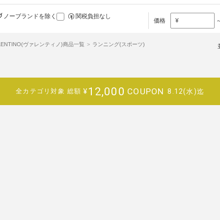
ノーブランドを除く
関税負担なし
価格
¥
LENTINO(ヴァレンティノ)商品一覧
ランニング(スポーツ)
12,000
COUPON
¥
8.12(水)迄
全カテゴリ対象
総額