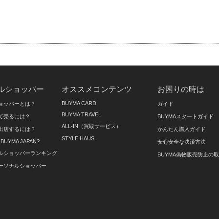
ルショッパー
オススメコンテンツ
お困りの時は
BUYMA CARD
ョッパーとは？
ガイド
BUYMA TRAVEL
て売るには？
BUYMAスタートガイド
ALL-IN（買取サービス）
出店するには？
かんたん購入ガイド
STYLE HAUS
on BUYMA JAPAN?
安心安全な決済方法
ルショッパーランキング
BUYMA偽物販売防止の
ーソナルショッパー