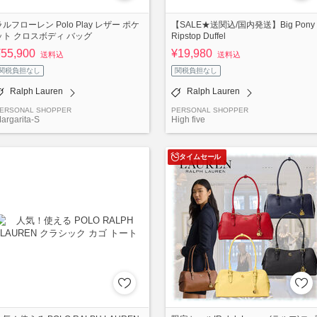
ラルフローレン Polo Play レザー ポケ
【SALE★送関込/国内発送】Big Pony
ット クロスボディ バッグ
Ripstop Duffel
¥55,900
¥19,980
送料込
送料込
関税負担なし
関税負担なし
Ralph Lauren
Ralph Lauren
ERSONAL SHOPPER
PERSONAL SHOPPER
argarita-S
High five
タイムセール