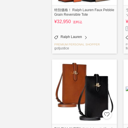
特別価格！ Ralph Lauren Faux Pebble
Grain Reversible Tote
¥32,950
送料込
Ralph Lauren
PREMIUM PERSONAL SHOPPER
P
gotjustice
M