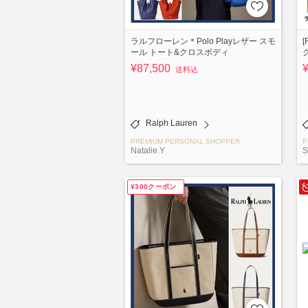
ラルフローレン＊Polo Playレザー スモ
ール トート&クロスボディ
¥87,500
送料込
Ralph Lauren
PREMIUM PERSONAL SHOPPER
P
Natalie.Y
S
¥300クーポン