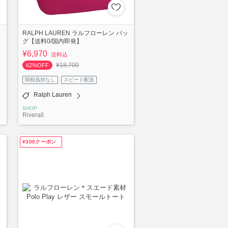
RALPH LAUREN ラルフローレン バッ
グ【送料0/国内即発】
¥6,970
送料込
¥18,700
62%OFF
関税負担なし
スピード配送
Ralph Lauren
SHOP
Riverall
¥300クーポン