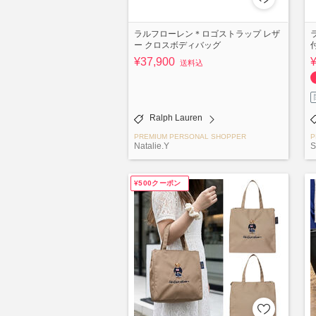
ラルフローレン＊ロゴストラップ レザ
ー クロスボディバッグ
¥37,900
送料込
Ralph Lauren
PREMIUM PERSONAL SHOPPER
P
Natalie.Y
S
¥500クーポン