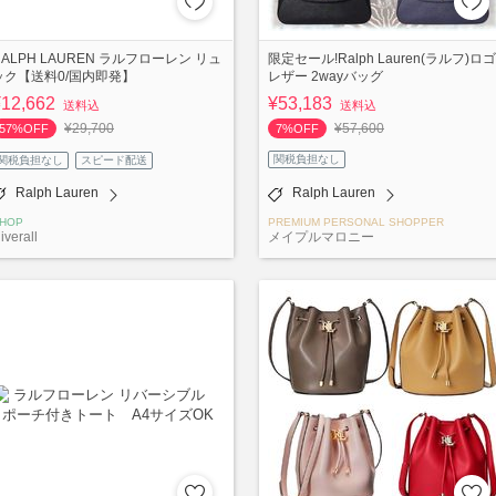
RALPH LAUREN ラルフローレン リュ
限定セール!Ralph Lauren(ラルフ)ロゴ
ック【送料0/国内即発】
レザー 2wayバッグ
¥12,662
¥53,183
送料込
送料込
¥29,700
¥57,600
57%OFF
7%OFF
関税負担なし
関税負担なし
スピード配送
Ralph Lauren
Ralph Lauren
HOP
PREMIUM PERSONAL SHOPPER
iverall
メイプルマロニー