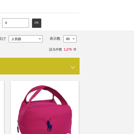
～
OK
¥
並び
表示数
該当件数
1,276
件