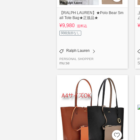
【RALPH LAUREN】★Polo Bear Sm
all Tote Bag★正規品★
¥9,980
送料込
関税負担なし
Ralph Lauren
PERSONAL SHOPPER
P
mu:se
S