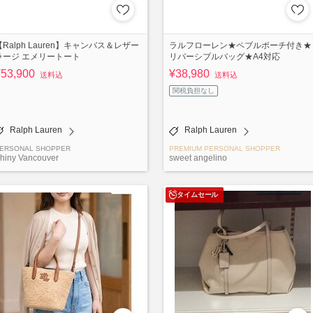
【Ralph Lauren】キャンバス＆レザー
ラルフローレン★ペブルポーチ付き★
ラージ エメリートート
リバーシブルバッグ★A4対応
¥53,900
¥38,980
送料込
送料込
関税負担なし
Ralph Lauren
Ralph Lauren
ERSONAL SHOPPER
PREMIUM PERSONAL SHOPPER
hiny Vancouver
sweet angelino
タイムセール