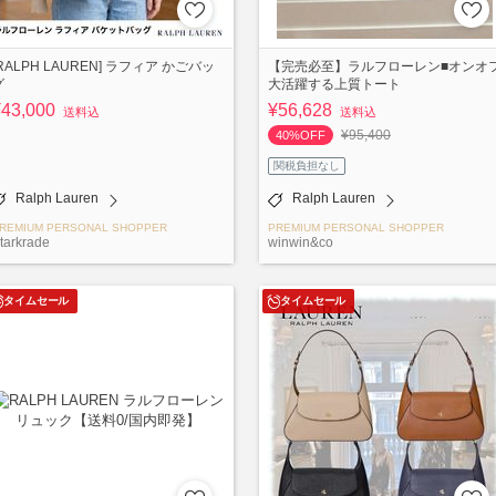
[RALPH LAUREN] ラフィア かごバッ
【完売必至】ラルフローレン■オンオ
グ
大活躍する上質トート
¥43,000
¥56,628
送料込
送料込
¥95,400
40%OFF
関税負担なし
Ralph Lauren
Ralph Lauren
REMIUM PERSONAL SHOPPER
PREMIUM PERSONAL SHOPPER
tarkrade
winwin&co
タイムセール
タイムセール