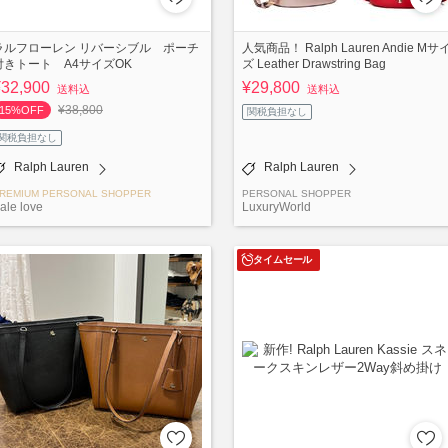
ラルフローレン リバーシブル ポーチ
人気商品！ Ralph Lauren Andie Mサ
付きトート A4サイズOK
ズ Leather Drawstring Bag
¥32,900
¥29,800
送料込
送料込
¥38,800
15%OFF
関税負担なし
関税負担なし
Ralph Lauren
Ralph Lauren
REMIUM PERSONAL SHOPPER
PERSONAL SHOPPER
ale love
LuxuryWorld
タイムセール