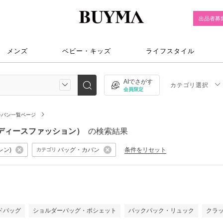
出品者募
メンズ
ベビー・キッズ
ライフスタイル
AIでさがす
カテゴリ選択
会員限定
カバン一覧ページ
ン（レディースファッション）
の検索結果
レン)
バッグ・カバン
条件をリセット
カテゴリ
）
ドバッグ
ショルダーバッグ・ポシェット
バックパック・リュック
クラ