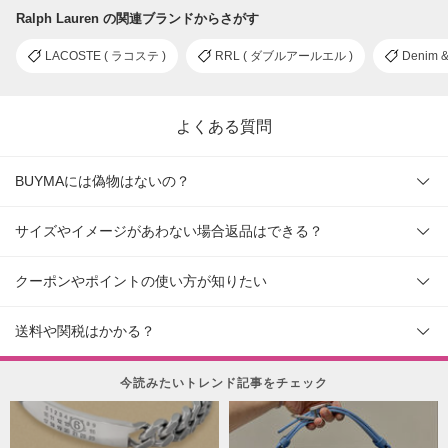
Ralph Lauren の関連ブランドからさがす
LACOSTE ( ラコステ )
RRL ( ダブルアールエル )
Denim
よくある質問
BUYMAには偽物はないの？
サイズやイメージがあわない場合返品はできる？
クーポンやポイントの使い方が知りたい
送料や関税はかかる？
今読みたいトレンド記事をチェック