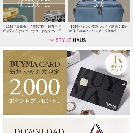
ACCESSORIES
BAG
【2026年最新版】予算5万円・10万円で
【BTSジミンの空港ルックで話題 】Dior
選ぶ男の勝負アクセサリーおすすめ10選
新作「Archie」バッグに視線集中!