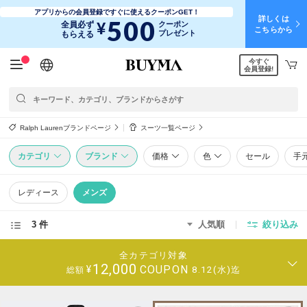
アプリからの会員登録ですぐに使えるクーポンGET！
詳しくは
500
¥
全員必ず
クーポン
こちらから
プレゼント
もらえる
今すぐ
日本語
English
简体中文
繁體中文
会員登録!
Ralph Laurenブランドページ
スーツ一覧ページ
カテゴリ
ブランド
価格
色
セール
手
レディース
メンズ
3 件
人気順
絞り込み
全カテゴリ対象
12,000
COUPON
¥
8.12(水)迄
総額