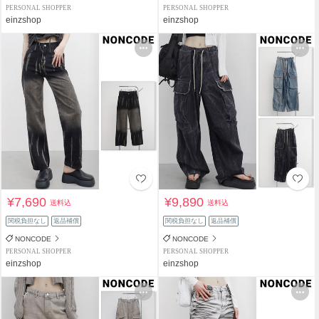
PERSONAL SHOPPER
PERSONAL SHOPPER
einzshop
einzshop
¥7,690
¥9,890
送料込
送料込
関税負担なし
返品補償
関税負担なし
返品補償
NONCODE
NONCODE
PERSONAL SHOPPER
PERSONAL SHOPPER
einzshop
einzshop