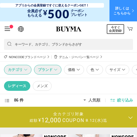
アプリからの会員登録ですぐに使えるクーポンGET！
詳しくは
500
¥
全員必ず
クーポン
こちらから
プレゼント
もらえる
今すぐ
日本語
English
简体中文
繁體中文
会員登録!
NONCODEブランドページ
デニム・ジーパン一覧ページ
カテゴリ
ブランド
価格
色
サイズ
レディース
メンズ
86 件
人気順
絞り込み
全カテゴリ対象
12,000
COUPON
¥
8.12(水)迄
総額