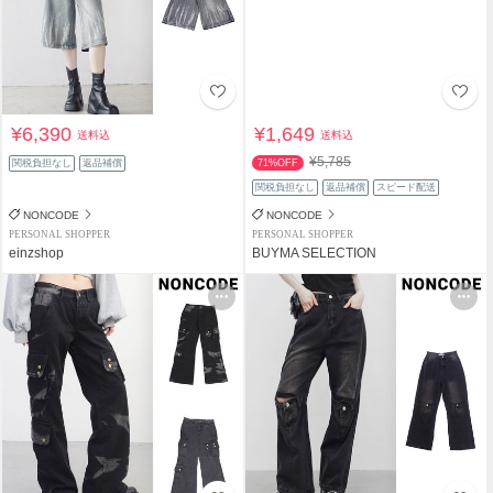
¥6,390
¥1,649
送料込
送料込
¥5,785
関税負担なし
返品補償
71%OFF
関税負担なし
返品補償
スピード配送
NONCODE
NONCODE
PERSONAL SHOPPER
PERSONAL SHOPPER
einzshop
BUYMA SELECTION