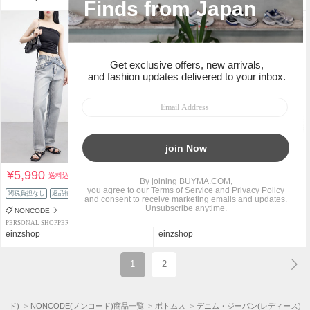
¥5,990
¥8,490
送料込
送料込
関税負担なし
返品補償
関税負担なし
返品補償
NONCODE
NONCODE
PERSONAL SHOPPER
PERSONAL SHOPPER
einzshop
einzshop
1
2
コード)
NONCODE(ノンコード)商品一覧
ボトムス
デニム・ジーパン(レディース)