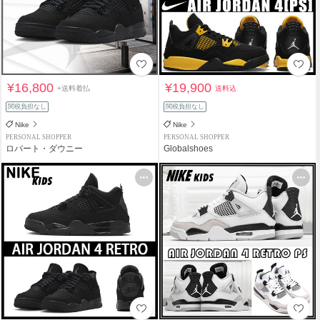
¥16,800
¥19,900
+送料着払
送料込
関税負担なし
関税負担なし
Nike
Nike
PERSONAL SHOPPER
PERSONAL SHOPPER
ロバート・ダウニー
Globalshoes