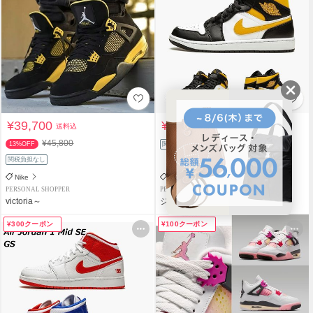
¥39,700
¥37,800
送料込
送料込
¥45,800
13%OFF
関税負担なし
関税負担なし
Nike
Nike
PERSONAL SHOPPER
PERSONAL SHOPPER
victoria～
ジュゴンちゃん
¥300クーポン
¥100クーポン