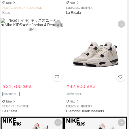
Nike
Nike
PREMIUM PERSONAL SHOPPER
PERSONAL SHOPPER
Katto
La Risata
¥31,700
¥32,800
送料込
送料込
関税負担なし
関税負担なし
Nike
Nike
PERSONAL SHOPPER
PERSONAL SHOPPER
La Risata
DiamondHeadSneakers