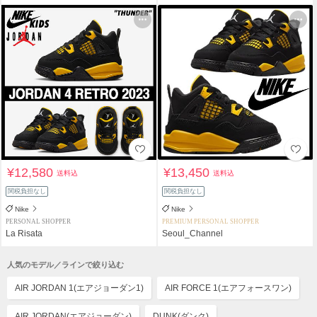
¥12,580
¥13,450
送料込
送料込
関税負担なし
関税負担なし
Nike
Nike
PERSONAL SHOPPER
PREMIUM PERSONAL SHOPPER
La Risata
Seoul_Channel
人気のモデル／ラインで絞り込む
AIR JORDAN 1(エアジョーダン1)
AIR FORCE 1(エアフォースワン)
AIR JORDAN(エアジョーダン)
DUNK(ダンク)