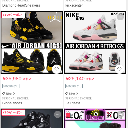
PERSONAL SHOPPER
PERSONAL SHOPPER
DiamondHeadSneakers
kickscenter
¥100クーポン
¥35,980
¥25,140
送料込
送料込
関税負担なし
関税負担なし
Nike
Nike
PERSONAL SHOPPER
PERSONAL SHOPPER
Globalshoes
La Risata
¥100クーポン