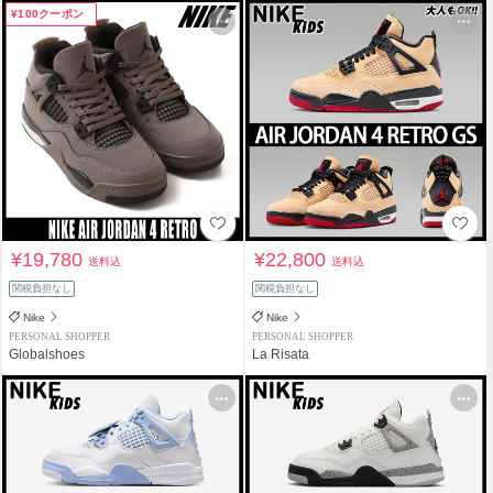
¥100クーポン
¥19,780
¥22,800
送料込
送料込
関税負担なし
関税負担なし
Nike
Nike
PERSONAL SHOPPER
PERSONAL SHOPPER
Globalshoes
La Risata