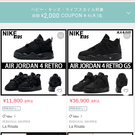
ベビー・キッズ・ライフスタイル対象
2,000
COUPON
¥
8.6(木)迄
総額
¥11,800
¥36,900
送料込
送料込
関税負担なし
関税負担なし
Nike
Nike
PERSONAL SHOPPER
PERSONAL SHOPPER
La Risata
La Risata