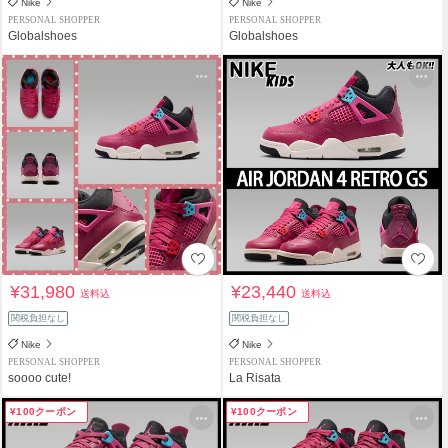
Nike
Nike
PERSONAL SHOPPER
PERSONAL SHOPPER
Globalshoes
Globalshoes
¥31,980
¥23,440
送料込
送料込
関税負担なし
関税負担なし
Nike
Nike
PERSONAL SHOPPER
PERSONAL SHOPPER
soooo cute!
La Risata
¥100クーポン
¥100クーポン