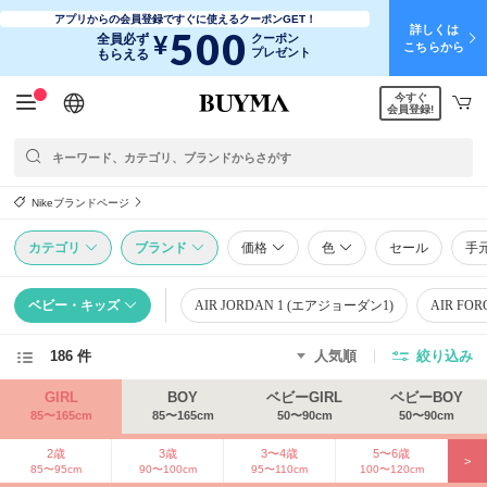
アプリからの会員登録ですぐに使えるクーポンGET！
詳しくは
500
¥
全員必ず
クーポン
こちらから
プレゼント
もらえる
今すぐ
日本語
English
简体中文
繁體中文
会員登録!
Nikeブランドページ
カテゴリ
ブランド
価格
色
セール
手
ベビー・キッズ
AIR JORDAN 1 (エアジョーダン1)
AIR FO
186 件
人気順
絞り込み
GIRL
BOY
ベビーGIRL
ベビーBOY
85〜165cm
85〜165cm
50〜90cm
50〜90cm
2歳
3歳
3〜4歳
5〜6歳
>
85〜95cm
90〜100cm
95〜110cm
100〜120cm