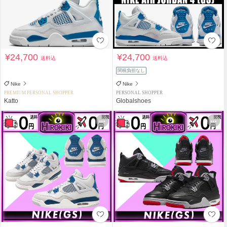
¥24,700
¥24,700
送料込
送料込
関税負担なし
Nike
Nike
PREMIUM PERSONAL SHOPPER
PERSONAL SHOPPER
Katto
Globalshoes