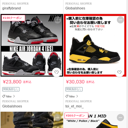
PERSONAL SHOPPER
PERSONAL SHOPPER
giraffybrand
Globalshoes
¥100クーポン
¥23,800
¥30,030
送料込
送料込
関税負担なし
関税負担なし
Nike
Nike
PERSONAL SHOPPER
PERSONAL SHOPPER
Globalshoes
toi_et_moi_
¥300クーポン