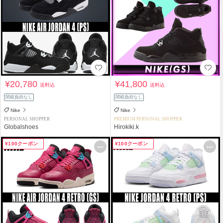
¥20,780
¥41,800
送料込
送料込
関税負担なし
関税負担なし
Nike
Nike
PERSONAL SHOPPER
PREMIUM PERSONAL SHOPPER
Globalshoes
Hirokiki.k
¥100クーポン
¥100クーポン