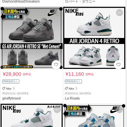
DiamondHeadSneakers
ロバート・ダウニー
¥28,900
¥11,160
送料込
送料込
関税負担なし
関税負担なし
Nike
Nike
PERSONAL SHOPPER
PERSONAL SHOPPER
giraffybrand
La Risata