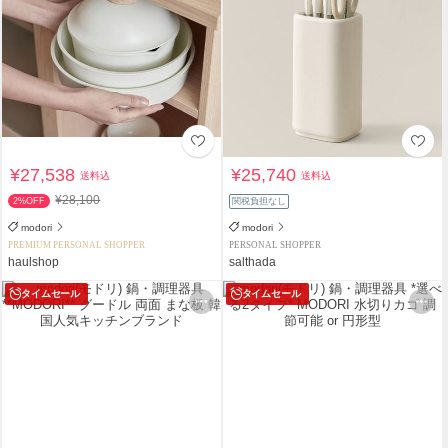
¥27,538
¥25,740
送料込
送料込
¥28,100
2%OFF
関税負担なし
modori
modori
PREMIUM PERSONAL SHOPPER
PERSONAL SHOPPER
haulshop
salthada
タイムセール
タイムセール