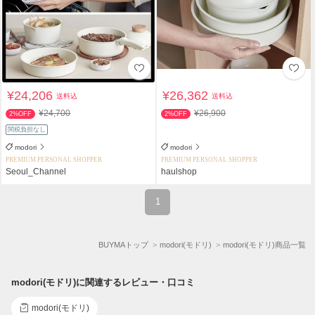
¥24,206
¥26,362
送料込
送料込
¥24,700
¥26,900
2%OFF
2%OFF
関税負担なし
modori
modori
PREMIUM PERSONAL SHOPPER
PREMIUM PERSONAL SHOPPER
Seoul_Channel
haulshop
1
BUYMAトップ
modori(モドリ)
modori(モドリ)商品一覧
modori(モドリ)に関連するレビュー・口コミ
modori(モドリ)