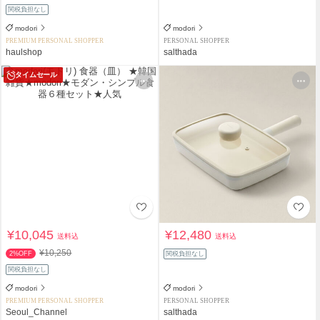
関税負担なし
modori
modori
PREMIUM PERSONAL SHOPPER
PERSONAL SHOPPER
haulshop
salthada
タイムセール
¥10,045
¥12,480
送料込
送料込
¥10,250
2%OFF
関税負担なし
関税負担なし
modori
modori
PREMIUM PERSONAL SHOPPER
PERSONAL SHOPPER
Seoul_Channel
salthada