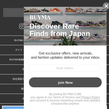
ページトップへ
BUYMAスタートガイド
安心への取り組み
ガイド・お問い合わせ
かんたん購入ガイド
BUYMA偽物販売防止の取り組み
BUYMA CARD
利用規約
プライバシー
特定商取引法に関する表記
お客様情報の外部送信について
脆弱性報告
お知らせ(PCサイト)
会社案内
スタッフ募集