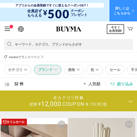
アプリからの会員登録ですぐに使えるクーポンGET！
詳しくは
500
¥
全員必ず
クーポン
こちらから
プレゼント
もらえる
今すぐ
日本語
English
简体中文
繁體中文
会員登録!
modoriブランドページ
カテゴリ
ブランド
価格
色
セール
手
32 件
人気順
絞り込み
全カテゴリ対象
12,000
COUPON
¥
8.12(水)迄
総額
タイムセール