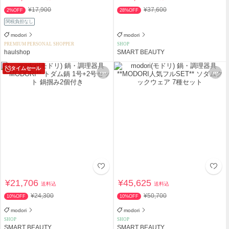
¥17,900
¥37,600
2%OFF
28%OFF
関税負担なし
modori
modori
PREMIUM PERSONAL SHOPPER
SHOP
haulshop
SMART BEAUTY
タイムセール
¥21,706
¥45,625
送料込
送料込
¥24,300
¥50,700
10%OFF
10%OFF
modori
modori
SHOP
SHOP
SMART BEAUTY
SMART BEAUTY