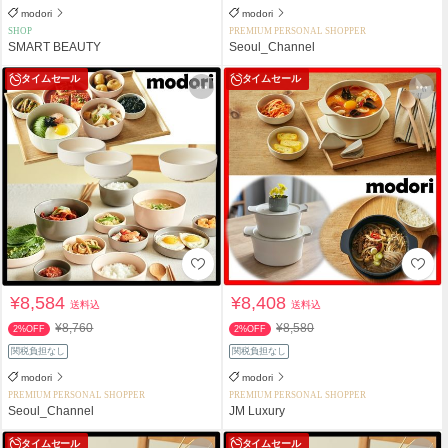
modori
modori
SHOP
PREMIUM PERSONAL SHOPPER
SMART BEAUTY
Seoul_Channel
タイムセール
タイムセール
¥8,584
¥8,408
送料込
送料込
¥8,760
¥8,580
2%OFF
2%OFF
関税負担なし
関税負担なし
modori
modori
PREMIUM PERSONAL SHOPPER
PREMIUM PERSONAL SHOPPER
Seoul_Channel
JM Luxury
タイムセール
タイムセール