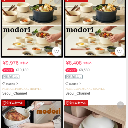
¥9,976
¥8,408
送料込
送料込
¥10,180
¥8,580
2%OFF
2%OFF
関税負担なし
関税負担なし
modori
modori
PREMIUM PERSONAL SHOPPER
PREMIUM PERSONAL SHOPPER
Seoul_Channel
Seoul_Channel
タイムセール
タイムセール