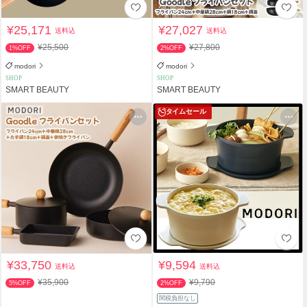
¥25,171
¥27,027
送料込
送料込
¥25,500
¥27,800
1%OFF
2%OFF
modori
modori
SHOP
SHOP
SMART BEAUTY
SMART BEAUTY
タイムセール
¥33,750
¥9,594
送料込
送料込
¥35,900
¥9,790
5%OFF
2%OFF
関税負担なし