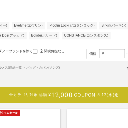
ティー)
Evelyne(エヴリン)
Picotin Lock(ピコタンロック)
Birkin(バーキン)
 a Dos(アッカド)
Bolide(ボリード)
CONSTANCE(コンスタンス)
ノーブランドを除く
関税負担なし
価格
¥
エルメス)商品一覧
バッグ・カバン(メンズ)
12,000
COUPON
¥
8.12(水)迄
全カテゴリ対象
総額
タイムセール