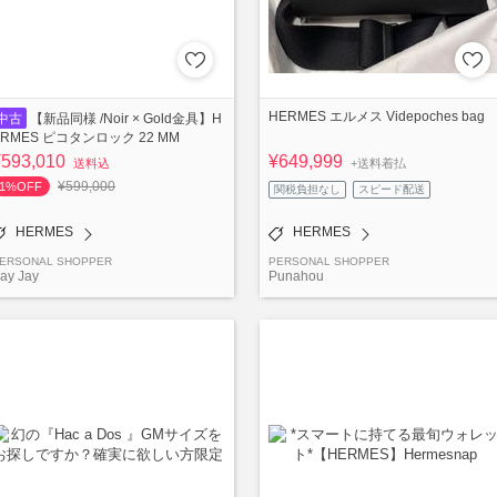
HERMES エルメス Videpoches bag
中古
【新品同様 /Noir × Gold金具】H
ERMES ピコタンロック 22 MM
¥593,010
¥649,999
送料込
+送料着払
¥599,000
1%OFF
関税負担なし
スピード配送
HERMES
HERMES
ERSONAL SHOPPER
PERSONAL SHOPPER
ay Jay
Punahou