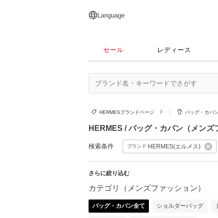
English
日本語
简体中文
繁體中文
Language
セール
レディース
HERMESブランドページ
バッグ・カバ
HERMES / バッグ・カバン（メン
検索条件
HERMES(エルメス)
ブランド
さらに絞り込む
カテゴリ（メンズファッション）
バッグ・カバン全て
ショルダーバッグ