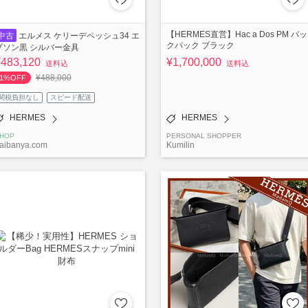
【HERMES直営】Hac a Dos PM バッ
中古
エルメス ケリーデペッシュ34 エ
クパック ブラック
プソン黒 シルバー金具
¥483,120
¥1,700,000
送料込
送料込
¥488,000
1%OFF
関税負担なし
スピード配送
HERMES
HERMES
HOP
PERSONAL SHOPPER
aibanya.com
Kumilin