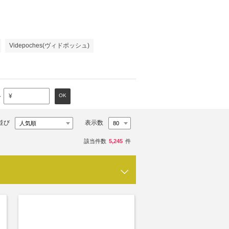
Videpoches(ヴィドポッシュ)
～
OK
¥
並び
表示数
該当件数
5,245
件