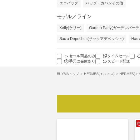
エコバッグ
バッグ・カバンその他
モデル／ライン
Kelly(ケリー)
Garden Party(ガーデンパー
Sac a Depeches(サックアデペッシュ)
Hac
セール商品のみ
タイムセール
手元に在庫あり
スピード配送
BUYMAトップ
HERMES(エルメス)
HERMES(