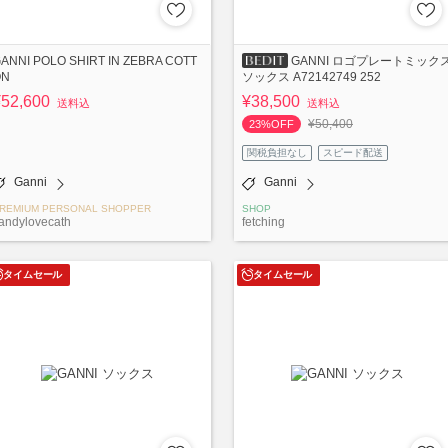
ANNI POLO SHIRT IN ZEBRA COTT
GANNI ロゴプレートミック
ON
ソックス A72142749 252
¥52,600
¥38,500
送料込
送料込
¥50,400
23%OFF
関税負担なし
スピード配送
Ganni
Ganni
REMIUM PERSONAL SHOPPER
SHOP
andylovecath
fetching
タイムセール
タイムセール