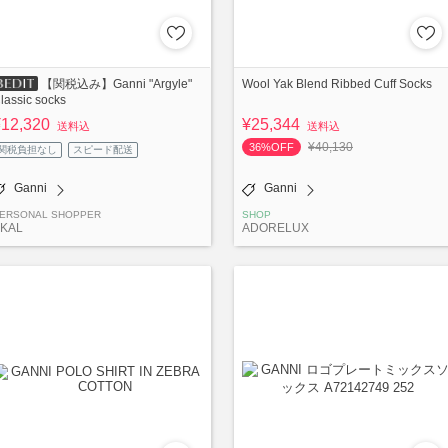
Wool Yak Blend Ribbed Cuff Socks
【関税込み】Ganni "Argyle"
lassic socks
¥12,320
¥25,344
送料込
送料込
¥40,130
36%OFF
関税負担なし
スピード配送
Ganni
Ganni
ERSONAL SHOPPER
SHOP
KAL
ADORELUX