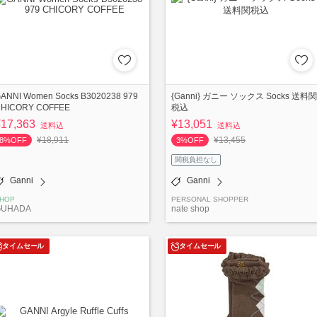
ANNI Women Socks B3020238 979
{Ganni} ガニー ソックス Socks 送料関
HICORY COFFEE
税込
¥17,363
¥13,051
送料込
送料込
¥18,911
¥13,455
8%OFF
3%OFF
関税負担なし
Ganni
Ganni
HOP
PERSONAL SHOPPER
GUHADA
nate shop
タイムセール
タイムセール