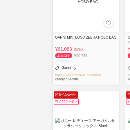
GANNI MINI LOGO ZEBRA HOBO BAG
G
k
¥61,083
送料込
¥90,725
32%OFF
Ganni
PREMIUM PERSONAL SHOPPER
S
candylovecath
タイムセール
¥1,000クーポン
¥