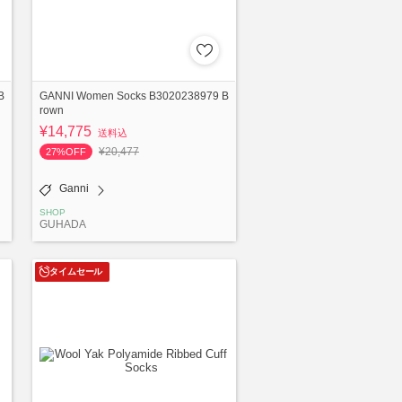
B
GANNI Women Socks B3020238979 B
rown
¥14,775
送料込
¥20,477
27%OFF
Ganni
SHOP
GUHADA
タイムセール