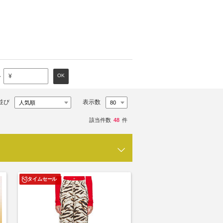
～
OK
¥
並び
表示数
該当件数
48
件
タイムセール