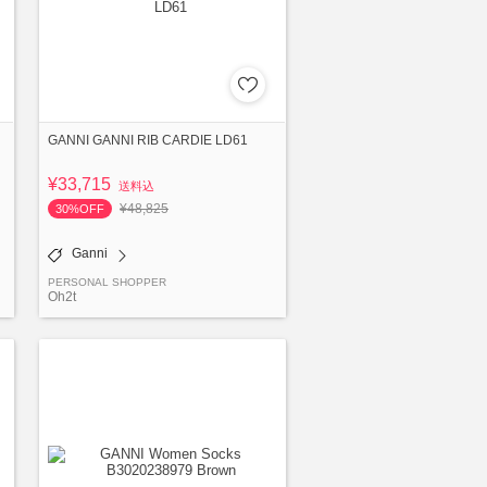
GANNI GANNI RIB CARDIE LD61
¥33,715
送料込
¥48,825
30%OFF
Ganni
PERSONAL SHOPPER
Oh2t