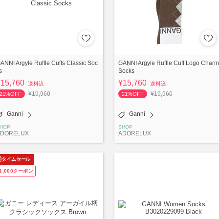
ANNI Argyle Ruffle Cuffs Classic Soc
GANNI Argyle Ruffle Cuff Logo Charm
s
Socks
¥15,760
¥15,760
送料込
送料込
¥19,960
¥19,960
21%OFF
21%OFF
Ganni
Ganni
HOP
SHOP
ADORELUX
ADORELUX
タイムセール
1,000クーポン