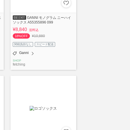
ス
GANNI モノグラム ニーハイ
ソックス A55355896 099
¥8,840
送料込
¥10,880
18%OFF
関税負担なし
スピード配送
Ganni
SHOP
fetching