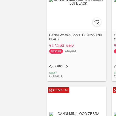
GANNI Women Socks B3020229 099
G
BLACK
C
¥17,363
送料込
¥18,911
8%OFF
Ganni
SHOP
S
GUHADA
タイムセール