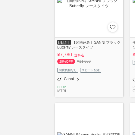
【関税込み】GANNI ブラック
Butterfly レースタイツ
¥7,780
送料込
¥11,000
29%OFF
関税負担なし
スピード配送
Ganni
SHOP
P
MTRL
G