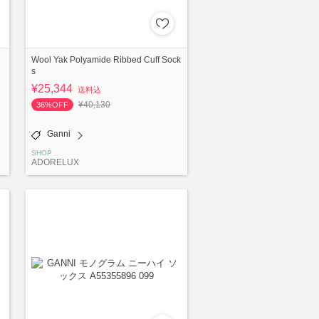
Wool Yak Polyamide Ribbed Cuff Sock
s
¥25,344
送料込
¥40,130
36%OFF
Ganni
SHOP
ADORELUX