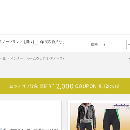
ノーブランドを除く
関税負担なし
価格
¥
品一覧
インナー・ルームウェア(レディース)
12,000
COUPON
¥
8.12(水)迄
全カテゴリ対象
総額