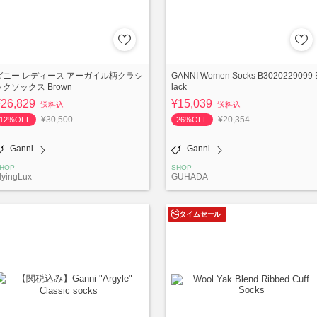
ガニー レディース アーガイル柄クラシ
GANNI Women Socks B3020229099 
ックソックス Brown
lack
¥26,829
¥15,039
送料込
送料込
¥30,500
¥20,354
12%OFF
26%OFF
Ganni
Ganni
HOP
SHOP
lyingLux
GUHADA
タイムセール