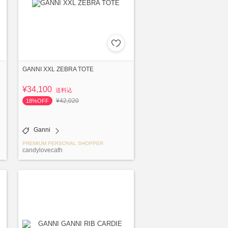
GANNI XXL ZEBRA TOTE
¥34,100
送料込
¥42,020
18%OFF
Ganni
PREMIUM PERSONAL SHOPPER
candylovecath