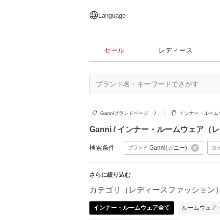
English
日本語
简体中文
繁體中文
Language
セール
レディース
Ganniブランドページ
インナー・ルーム
Ganni / インナー・ルームウェア
検索条件
Ganni(ガニー)
ブランド
カ
さらに絞り込む
カテゴリ（レディースファッション
インナー・ルームウェア全て
ルームウェア