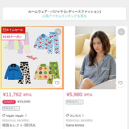
ルームウェア・パジャマ
(レディースファッション)
人気アイテムランキングを見る
タイムセール
¥100クーポン
¥11,762
¥5,980
送料込
送料込
¥15,590
24%OFF
関税負担なし
関税負担なし
wiggle wiggle
ULLALA
PERSONAL SHOPPER
PERSONAL SHOPPER
韓国セレクト-SEOUL
hana-korea