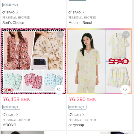
関税負担なし
SPAO
SPAO
PERSONAL SHOPPER
PERSONAL SHOPPER
Seri’s Choice
Moon in Seoul
¥6,458
¥6,390
送料込
送料込
関税負担なし
関税負担なし
SPAO
SPAO
PERSONAL SHOPPER
PERSONAL SHOPPER
MOONO
cozyshop