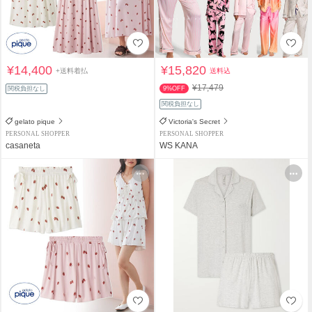
¥14,400
¥15,820
+送料着払
送料込
¥17,479
関税負担なし
9%OFF
関税負担なし
gelato pique
Victoria's Secret
PERSONAL SHOPPER
PERSONAL SHOPPER
casaneta
WS KANA