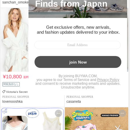
sanchan_omoke
韓国セレクト-SEOUL
¥10,800
¥17,400
送料込
+送料着払
関税負担なし
関税負担なし
Victoria's Secret
gelato pique
PERSONAL SHOPPER
PERSONAL SHOPPER
lovenooshka
casaneta