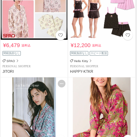
¥6,479
¥12,200
送料込
送料込
関税負担なし
関税負担なし
スピード配送
SPAO
Hello Kitty
PERSONAL SHOPPER
PERSONAL SHOPPER
JITORI
HAPPY-KTKR