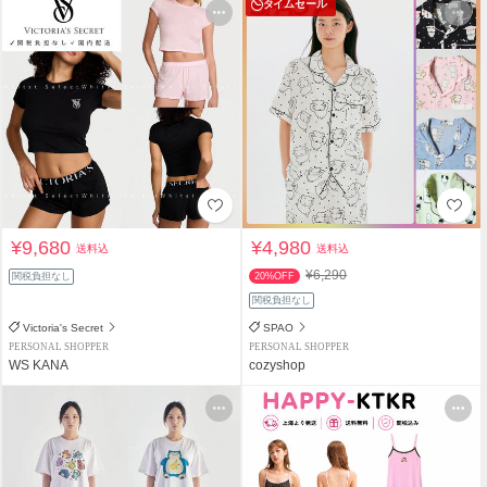
タイムセール
¥9,680
¥4,980
送料込
送料込
¥6,290
関税負担なし
20%OFF
関税負担なし
Victoria's Secret
SPAO
PERSONAL SHOPPER
PERSONAL SHOPPER
WS KANA
cozyshop