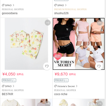
SPAO
SPAO
PERSONAL SHOPPER
PREMIUM PERSONAL SHOPPER
goooodsera
shushu326
¥4,050
¥9,670
送料込
送料込
関税負担なし
関税負担なし
SPAO
Victoria's Secret
PERSONAL SHOPPER
PERSONAL SHOPPER
BESTKR
coco riche