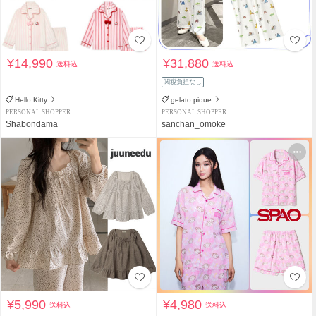
¥14,990
¥31,880
送料込
送料込
関税負担なし
Hello Kitty
gelato pique
PERSONAL SHOPPER
PERSONAL SHOPPER
Shabondama
sanchan_omoke
¥5,990
¥4,980
送料込
送料込