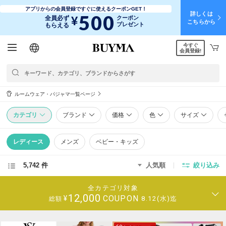
アプリからの会員登録ですぐに使えるクーポンGET！
詳しくは
500
¥
全員必ず
クーポン
こちらから
プレゼント
もらえる
今すぐ
日本語
English
简体中文
繁體中文
会員登録!
ルームウェア・パジャマ一覧ページ
カテゴリ
ブランド
価格
色
サイズ
レディース
メンズ
ベビー・キッズ
5,742 件
人気順
絞り込み
全カテゴリ対象
12,000
COUPON
¥
8.12(水)迄
総額