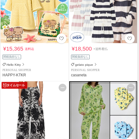
¥15,365
¥18,500
送料込
+送料着払
関税負担なし
関税負担なし
Hello Kitty
gelato pique
PERSONAL SHOPPER
PERSONAL SHOPPER
HAPPY-KTKR
casaneta
タイムセール