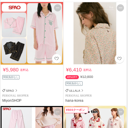
¥5,980
¥6,410
送料込
送料込
¥12,800
関税負担なし
49%OFF
関税負担なし
SPAO
ULLALA
PERSONAL SHOPPER
PERSONAL SHOPPER
MiyonSHOP
hana-korea
¥500クーポン