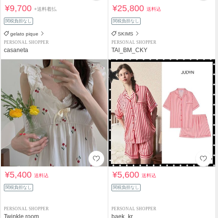
¥9,700
¥25,800
+送料着払
送料込
関税負担なし
関税負担なし
gelato pique
SKIMS
PERSONAL SHOPPER
PERSONAL SHOPPER
casaneta
TAI_BM_CKY
¥5,400
¥5,600
送料込
送料込
関税負担なし
関税負担なし
PERSONAL SHOPPER
PERSONAL SHOPPER
Twinkle room
baek_kr