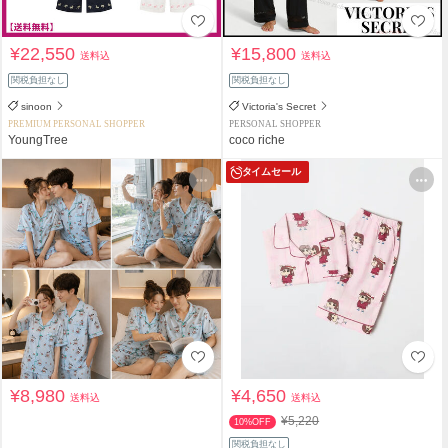
¥22,550
¥15,800
送料込
送料込
関税負担なし
関税負担なし
sinoon
Victoria's Secret
PREMIUM PERSONAL SHOPPER
PERSONAL SHOPPER
YoungTree
coco riche
タイムセール
¥8,980
¥4,650
送料込
送料込
¥5,220
10%OFF
関税負担なし