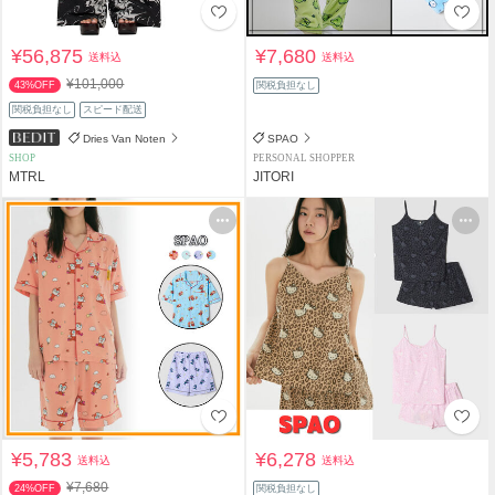
¥56,875
¥7,680
送料込
送料込
¥101,000
43%OFF
関税負担なし
関税負担なし
スピード配送
Dries Van Noten
SPAO
SHOP
PERSONAL SHOPPER
MTRL
JITORI
¥5,783
¥6,278
送料込
送料込
¥7,680
24%OFF
関税負担なし