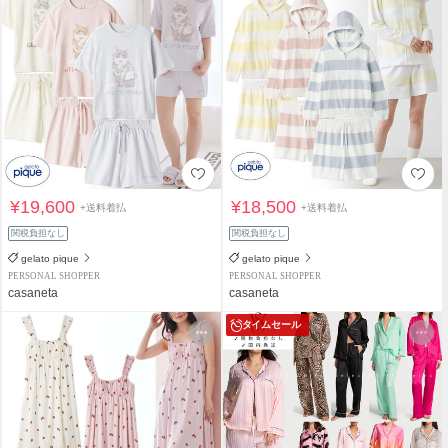
¥19,600
¥18,500
+送料着払
+送料着払
関税負担なし
関税負担なし
gelato pique
gelato pique
PERSONAL SHOPPER
PERSONAL SHOPPER
casaneta
casaneta
タイムセール