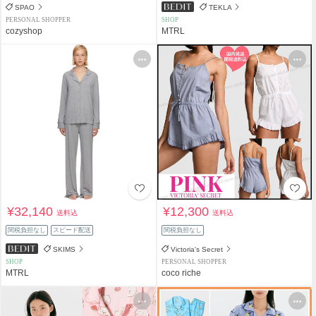
SPAO
TEKLA
PERSONAL SHOPPER
SHOP
cozyshop
MTRL
¥32,140
¥12,300
送料込
送料込
関税負担なし
スピード配送
関税負担なし
SKIMS
Victoria's Secret
SHOP
PERSONAL SHOPPER
MTRL
coco riche