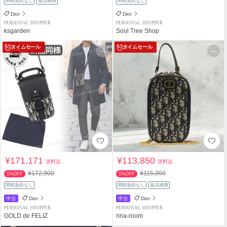
関税負担なし
返品補償
関税負担なし
Dior
Dior
PERSONAL SHOPPER
PERSONAL SHOPPER
ksgarden
Soul Tree Shop
タイムセール
タイムセール
¥171,171
¥113,850
送料込
送料込
¥172,900
¥115,000
1%OFF
1%OFF
関税負担なし
関税負担なし
返品補償
中古
Dior
中古
Dior
PERSONAL SHOPPER
PERSONAL SHOPPER
GOLD de FELIZ
rina-room