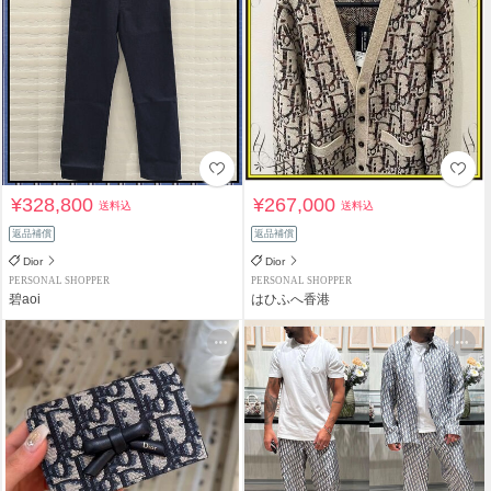
¥328,800
¥267,000
送料込
送料込
返品補償
返品補償
Dior
Dior
PERSONAL SHOPPER
PERSONAL SHOPPER
碧aoi
はひふへ香港