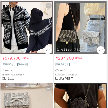
¥579,700
¥287,700
送料込
送料込
関税負担なし
返品補償
関税負担なし
Dior
Dior
PERSONAL SHOPPER
PERSONAL SHOPPER
Ciel Luxe
Lucifer PETIT