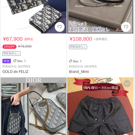
¥67,900
¥108,800
送料込
+送料着払
¥78,990
14%OFF
関税負担なし
関税負担なし
中古
Dior
Dior
PERSONAL SHOPPER
PERSONAL SHOPPER
GOLD de FELIZ
Brand_Mimi