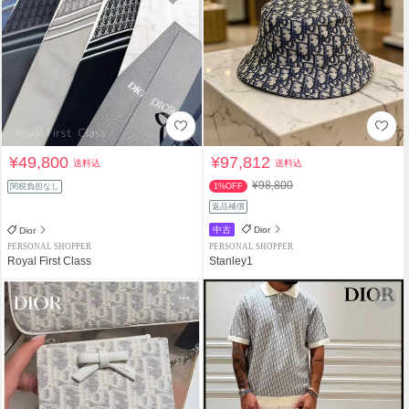
¥49,800
¥97,812
送料込
送料込
¥98,800
関税負担なし
1%OFF
返品補償
中古
Dior
Dior
PERSONAL SHOPPER
PERSONAL SHOPPER
Royal First Class
Stanley1