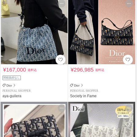
¥167,000
¥296,985
送料込
送料込
関税負担なし
Dior
Dior
PERSONAL SHOPPER
PERSONAL SHOPPER
aya-guilera
Society in Fame