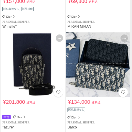
¥157,000
¥69,800
送料込
送料込
関税負担なし
返品補償
Dior
Dior
PERSONAL SHOPPER
PERSONAL SHOPPER
Whitelle*
MIRAN MIRAN
¥201,800
¥134,000
送料込
送料込
関税負担なし
中古
Dior
Dior
PERSONAL SHOPPER
PERSONAL SHOPPER
*azure*
Barco