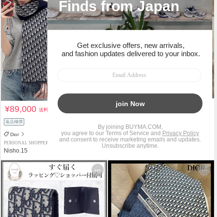
¥89,000
¥115,000
送料込
送料込
返品補償
関税負担なし
Dior
Dior
PERSONAL SHOPPER
PERSONAL SHOPPER
Nisho.15
aya-guilera