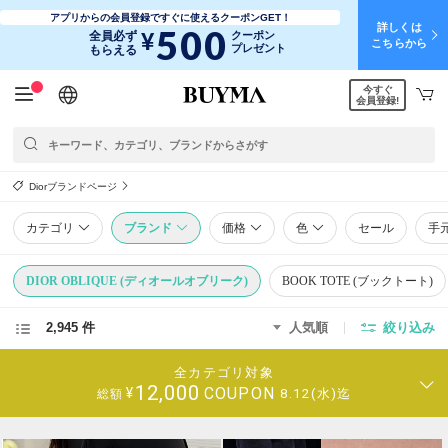
アプリからの会員登録ですぐに使えるクーポンGET！
詳しくは
500
¥
全員必ず
クーポン
こちらから
プレゼント
もらえる
今すぐ
日本語
English
简体中文
繁體中文
会員登録!
Diorブランドページ
カテゴリ
ブランド
価格
色
セール
手
DIOR OBLIQUE (ディオールオブリーク)
BOOK TOTE (ブックトート)
2,945 件
人気順
絞り込み
全カテゴリ対象
12,000
COUPON
¥
8.12(水)迄
総額