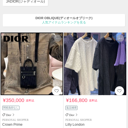
JADIOR(ジャディオール)
DIOR OBLIQUE(ディオールオブリーク)
人気アイテムランキングを見る
¥350,000
¥166,800
送料込
送料込
関税負担なし
返品補償
Dior
Dior
PERSONAL SHOPPER
PERSONAL SHOPPER
Crown Prime
Lilly London