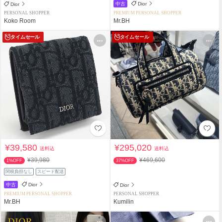
中古
Dior
Dior
PERSONAL SHOPPER
PREMIUM PERSONAL SHOPPER
Koko Room
Mr.BH
タイムセール
タイムセール
¥39,580
¥295,020
送料込
送料込
¥39,980
¥469,600
1%OFF
37%OFF
関税負担なし
スピード配送
中古
Dior
Dior
PREMIUM PERSONAL SHOPPER
PERSONAL SHOPPER
Mr.BH
Kumilin