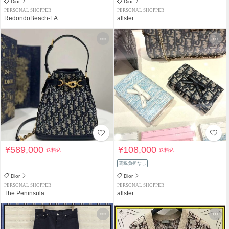
Dior
Dior
PERSONAL SHOPPER
PERSONAL SHOPPER
RedondoBeach-LA
allster
¥589,000
¥108,000
送料込
送料込
関税負担なし
Dior
Dior
PERSONAL SHOPPER
PERSONAL SHOPPER
The Peninsula
allster