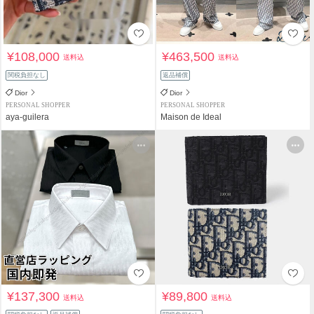
¥108,000
¥463,500
送料込
送料込
関税負担なし
返品補償
Dior
Dior
PERSONAL SHOPPER
PERSONAL SHOPPER
aya-guilera
Maison de Ideal
¥137,300
¥89,800
送料込
送料込