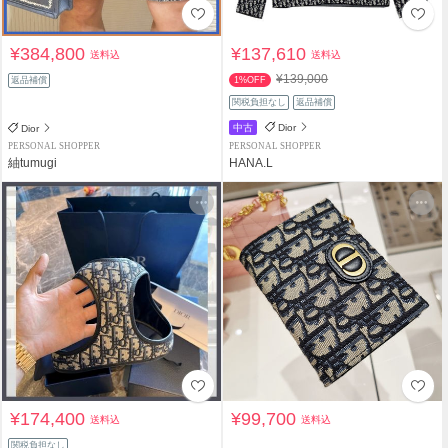
¥384,800
¥137,610
送料込
送料込
¥139,000
返品補償
1%OFF
関税負担なし
返品補償
中古
Dior
Dior
PERSONAL SHOPPER
PERSONAL SHOPPER
紬tumugi
HANA.L
¥174,400
¥99,700
送料込
送料込
関税負担なし