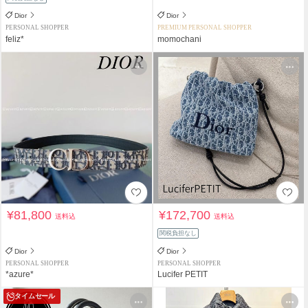
Dior
Dior
PERSONAL SHOPPER
PREMIUM PERSONAL SHOPPER
feliz*
momochani
¥81,800
¥172,700
送料込
送料込
関税負担なし
Dior
Dior
PERSONAL SHOPPER
PERSONAL SHOPPER
*azure*
Lucifer PETIT
タイムセール