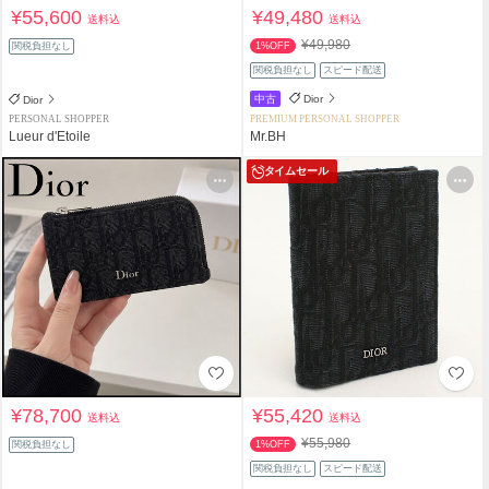
¥55,600
¥49,480
送料込
送料込
¥49,980
関税負担なし
1%OFF
関税負担なし
スピード配送
中古
Dior
Dior
PERSONAL SHOPPER
PREMIUM PERSONAL SHOPPER
Lueur d'Etoile
Mr.BH
タイムセール
¥78,700
¥55,420
送料込
送料込
¥55,980
関税負担なし
1%OFF
関税負担なし
スピード配送