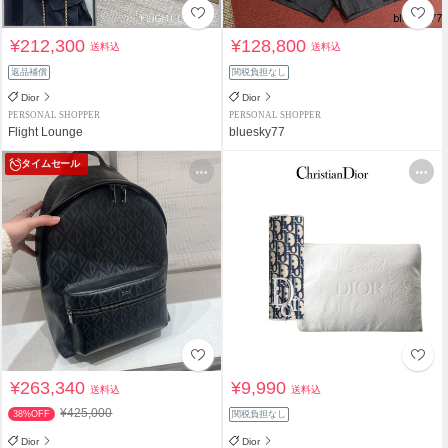
¥212,300
¥128,800
送料込
送料込
返品補償
関税負担なし
Dior
Dior
PERSONAL SHOPPER
PERSONAL SHOPPER
Flight Lounge
bluesky77
タイムセール
¥263,340
¥9,990
送料込
送料込
¥425,000
38%OFF
関税負担なし
Dior
Dior