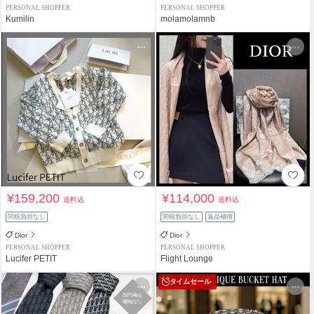
PERSONAL SHOPPER
PERSONAL SHOPPER
Kumilin
molamolamnb
¥159,200
¥114,000
送料込
送料込
関税負担なし
関税負担なし
返品補償
Dior
Dior
PERSONAL SHOPPER
PERSONAL SHOPPER
Lucifer PETIT
Flight Lounge
タイムセール