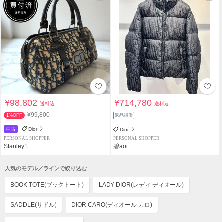
¥98,802
¥714,780
送料込
送料込
¥99,800
1%OFF
返品補償
中古
Dior
Dior
PERSONAL SHOPPER
PERSONAL SHOPPER
Stanley1
碧aoi
人気のモデル／ラインで絞り込む
BOOK TOTE(ブックトート)
LADY DIOR(レディ ディオール)
SADDLE(サドル)
DIOR CARO(ディオール カロ)