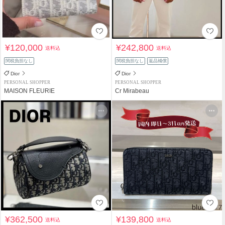
¥120,000
¥242,800
送料込
送料込
関税負担なし
関税負担なし
返品補償
Dior
Dior
PERSONAL SHOPPER
PERSONAL SHOPPER
MAISON FLEURIE
Cr Mirabeau
¥362,500
¥139,800
送料込
送料込