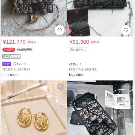
¥121,770
¥91,300
送料込
送料込
¥123,000
1%OFF
関税負担なし
関税負担なし
中古
Dior
Dior
PERSONAL SHOPPER
PERSONAL SHOPPER
rina-room
ksgarden