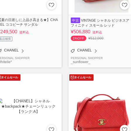
【夏の日差しに上品さ高まる★】CHA
中古
VINTAGE シャネル ビジネスア
NEL ココビーチ サンダル
フィニティ スモール レッド
¥249,500
¥506,880
送料込
送料込
¥512,000
1%OFF
返品補償
CHANEL
CHANEL
ERSONAL SHOPPER
PERSONAL SHOPPER
hitelle*
_sunflower_
タイムセール
タイムセール