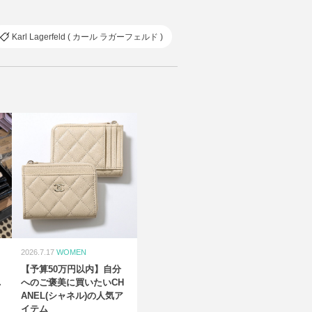
Karl Lagerfeld ( カール ラガーフェルド )
2026.7.17
WOMEN
【予算50万円以内】自分
れ
へのご褒美に買いたいCH
ANEL(シャネル)の人気ア
イテム