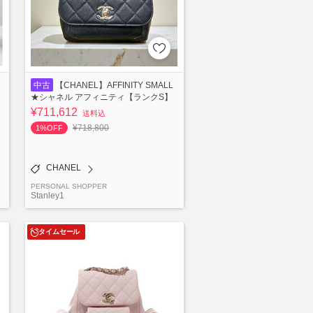
中古
【CHANEL】AFFINITY SMALL
★シャネル アフィニティ【ランクS】
¥711,612
送料込
¥718,800
1%OFF
CHANEL
PERSONAL SHOPPER
Stanley1
タイムセール