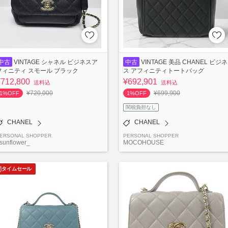
中古
VINTAGE シャネル ビジネスア
中古
VINTAGE 美品 CHANEL ビジネ
フィニティ スモール ブラック
ス アフィニティトートバッグ
¥712,800
¥692,901
送料込
送料込
¥720,000
¥699,900
1%OFF
1%OFF
関税負担なし
CHANEL
CHANEL
ERSONAL SHOPPER
PERSONAL SHOPPER
sunflower_
MOCOHOUSE
タイムセール