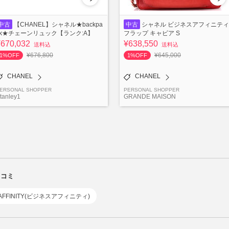
中古
【CHANEL】シャネル★backpa
中古
シャネル ビジネスアフィニティ
ck★チェーンリュック【ランク:A】
フラップ キャビア S
¥670,032
¥638,550
送料込
送料込
¥676,800
¥645,000
1%OFF
1%OFF
CHANEL
CHANEL
ERSONAL SHOPPER
PERSONAL SHOPPER
tanley1
GRANDE MAISON
口コミ
S AFFINITY(ビジネスアフィニティ)