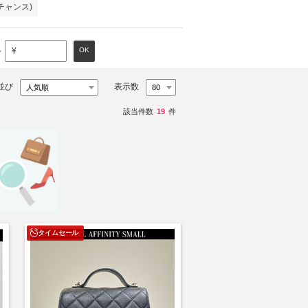
(チャンス)
～
OK
¥
並び
表示数
該当件数
19
件
タイムセール