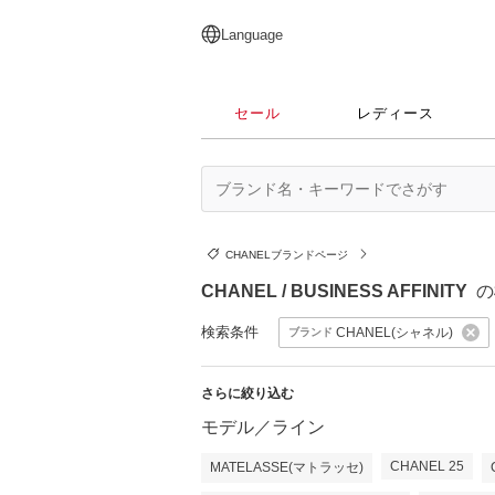
English
日本語
简体中文
繁體中文
Language
セール
レディース
CHANELブランドページ
CHANEL / BUSINESS AFFINITY
の
検索条件
CHANEL(シャネル)
ブランド
さらに絞り込む
モデル／ライン
CHANEL 25
MATELASSE(マトラッセ)