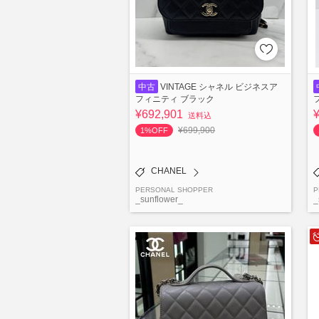
中古
VINTAGE シャネル ビジネスア
フィニティ ブラック
¥692,901
送料込
¥699,900
1%OFF
CHANEL
PERSONAL SHOPPER
P
_sunflower_
_