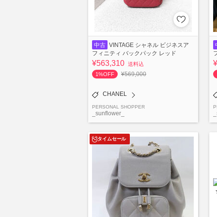
中古
VINTAGE シャネル ビジネスア
フィニティ バックパック レッド
¥563,310
送料込
¥569,000
1%OFF
CHANEL
PERSONAL SHOPPER
P
_sunflower_
_
タイムセール