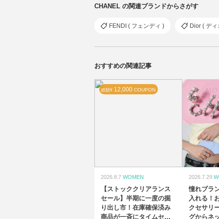
CHANEL の関連ブランドからさがす
FENDI ( フェンディ )
Dior ( デ
おすすめの関連記事
12,000
COUPON
総額¥
2026.8.7
WOMEN
2026.7.29
W
【ストッククリアランス
憧れブラ
セール】半期に一度の掘
入れる！
り出し市！在庫確保済み
クセサリー
商品が一斉にタイムセー
グからネ