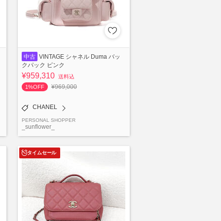
中古
VINTAGE シャネル Duma バッ
クパック ピンク
¥959,310
送料込
¥969,000
1%OFF
CHANEL
PERSONAL SHOPPER
_sunflower_
タイムセール