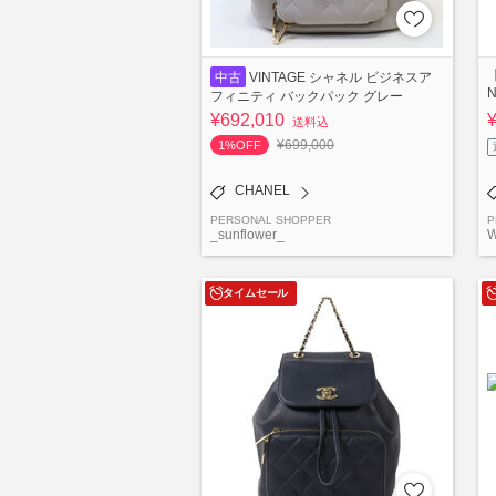
中古
VINTAGE シャネル ビジネスア
フィニティ バックパック グレー
¥692,010
送料込
¥699,000
1%OFF
CHANEL
PERSONAL SHOPPER
P
_sunflower_
W
タイムセール