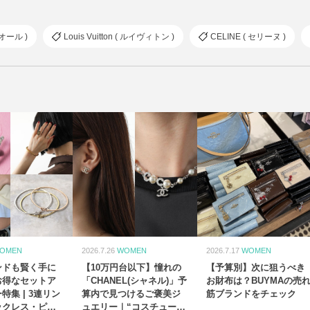
ィオール )
Louis Vuitton ( ルイヴィトン )
CELINE ( セリーヌ )
OMEN
2026.7.26
WOMEN
2026.7.17
WOMEN
ンドも賢く手に
【10万円台以下】憧れの
【予算別】次に狙うべき
お得なセットア
「CHANEL(シャネル)」予
お財布は？BUYMAの売
特集 | 3連リン
算内で見つけるご褒美ジ
筋ブランドをチェック
ックレス・ピア
ュエリー｜“コスチューム