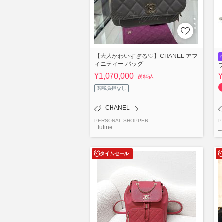
【大人かわいすぎる♡】CHANEL アフ
ィニティー バッグ
¥1,070,000
送料込
関税負担なし
CHANEL
PERSONAL SHOPPER
P
+lufine
_
タイムセール