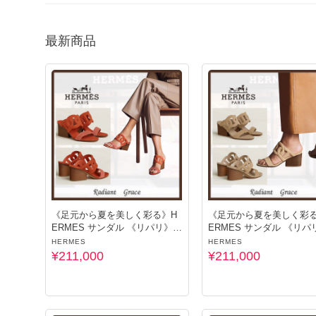
シャネルのロゴ入りスニーカーは、旅のスナップでも注目され
最新商品
◆ブレスレット

手元のおしゃれを忘れずに♪  

エルメスのレザーブレスレットは、シンプルな旅コーデに上品な
シャネルのココマーク入りブレスレットはディナーやショッピン
「何を着て行こう」「どんな場面でも安心できるアイテムが欲し
そんな悩みに寄り添いながら、当店ではきめ細やかで丁寧な対応
人気商品は旅シーズンに入ると完売しやすいため、早めのチェ
大切な旅を、もっと自分らしく。  

《足元から夏を美しく彩る》H
《足元から夏を美しく彩る
あなたらしい“旅のおとも”を、ぜひ見つけてくださいね♪
ERMES サンダル 《リパリ》 7
ERMES サンダル 《リパリ
0
0
HERMES
HERMES
¥211,000
¥211,000