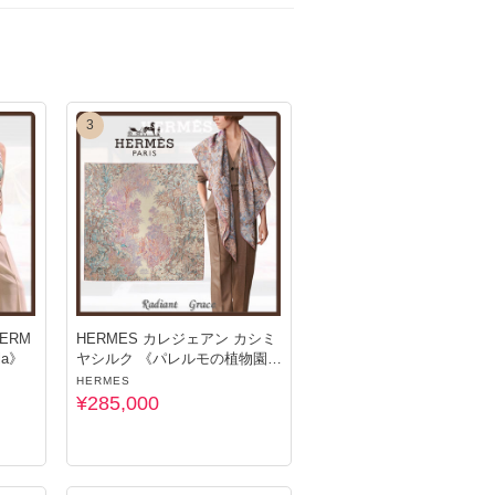
使用・正規品」でございます。
3
おります。
ERM
HERMES カレジェアン カシミ
la》
ヤシルク 《パレルモの植物園に
て》
HERMES
¥285,000