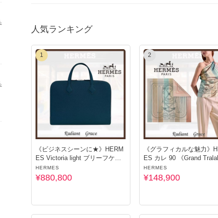
◇出品商品以外のアイテムをお探しのお客様◇
お探しのアイテムがございましたら
る
指名リクエストからお気軽にお問い合わせください。
人気ランキング
全世界からお探しさせていただきます。
◇当店の掲載商品は全て各ブランドの検品を経過した「新品・未
1
2
偽物の取り扱いはございません。
◇全商品、送料無料でお届けいたします。
る
◇海外からの配送になりますが、できるだけ早い発送を心掛けて
（国内発送の商品もございます。）
＊ご注文前に必ず【お取引について】をご一読くださいませ。
《ビジネスシーンに★》HERM
《グラフィカルな魅力》H
ES Victoria light ブリーフケー
ES カレ 90 《Grand Trala
ス
HERMES
HERMES
¥880,800
¥148,900