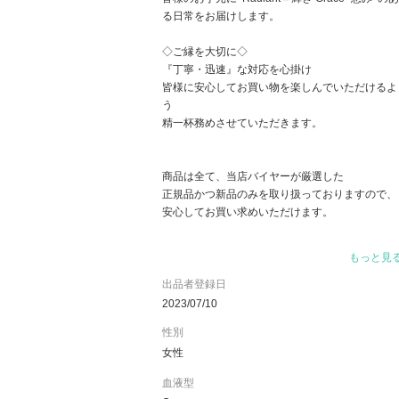
る日常をお届けします。
◇ご縁を大切に◇
『丁寧・迅速』な対応を心掛け
皆様に安心してお買い物を楽しんでいただけるよ
う
精一杯務めさせていただきます。
商品は全て、当店バイヤーが厳選した
正規品かつ新品のみを取り扱っておりますので、
安心してお買い求めいただけます。
丁寧なお取引はもちろん、
もっと見
リクエストやご質問等ございましたらお気軽にお
問い合わせください。
出品者登録日
2023/07/10
ほぼ毎日更新しておりますので、
性別
お見逃しのないよう、フォローよろしくお願いい
女性
たします！
血液型