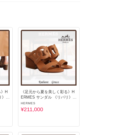
ること間違いなし★

アクセントをプラス。  

グにも◎  

い」  

を心がけています。  

ックがおすすめです★

》H
《足元から夏を美しく彩る》H
》 7
ERMES サンダル 《リパリ》 7
0
HERMES
¥211,000