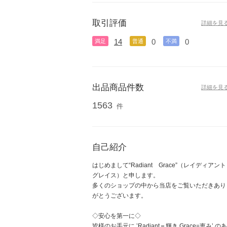
取引評価
詳細を見
14
0
0
満足
普通
不満
出品商品件数
詳細を見
1563
件
自己紹介
はじめまして“Radiant Grace”（レイディアント
グレイス）と申します。
多くのショップの中から当店をご覧いただきあり
がとうございます。
◇安心を第一に◇
皆様のお手元に ’Radiant＝輝き Grace=恵み’ のあ