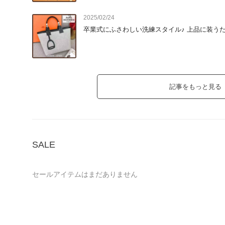
◆ポーチ

スキンケアやコスメなど小物が散らばりがちな旅の必需品。  
2025/02/24
エルメスのシルクのウース・ドゥ・ヴォヤージュは、軽量でかさ
卒業式にふさわしい洗練スタイル♪ 上品に装う
シャネルのロゴ入りポーチは、ちょっとした外出やラウンジ
★

◆スカーフ

冷房対策、日よけ、アクセント使いなど、旅で大活躍★  

記事をもっと見る
エルメスのシルクスカーフは、首元に巻くだけでワンランクアップ
バッグに結んでアレンジしたり、ヘアアレンジに使うのも◎

◆サンダル

旅行先での足元は快適さが命。でも、見た目にも妥協はしたくな
SALE
そんな時は、シャネルのココマーク入りサンダルがおすすめ★ 
歩きやすさはもちろん、ホテルのディナーやビーチカフェでも
セールアイテムはまだありません
◆スニーカー

たっぷり歩く日には、疲れにくくてスタイリッシュなスニーカーを
エルメスのスニーカーは、シンプルながら洗練されたデザイ
り。  
