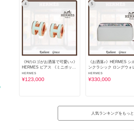
4
5
《Hのロゴがお洒落で可愛い♪》
《お洒落♪》HERMES シ
HERMES ピアス 《ミニポップ
ンクラシック ロングウォ
H》
HERMES
HERMES
¥123,000
¥330,000
る
人気ランキングをもっと