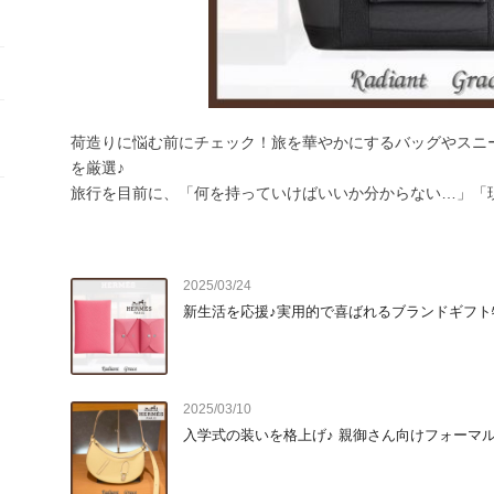
荷造りに悩む前にチェック！旅を華やかにするバッグやスニ
を厳選♪

旅行を目前に、「何を持っていけばいいか分からない…」「
い」そんなお悩み、ありませんか？  

せっかくの旅、荷物はなるべくコンパクトに、でも写真映え
ムを厳選しました♪

2025/03/24
新生活を応援♪実用的で喜ばれるブランドギフト
◆バッグ

旅先で活躍するのは、両手が自由になるバッグ。  

シャネルのチェーンバッグなら、コンパクトでも存在感抜群♪
2025/03/10
えも◎  

入学式の装いを格上げ♪ 親御さん向けフォーマ
エルメスのガーデンパーティは収納力抜群で、機内から観光地