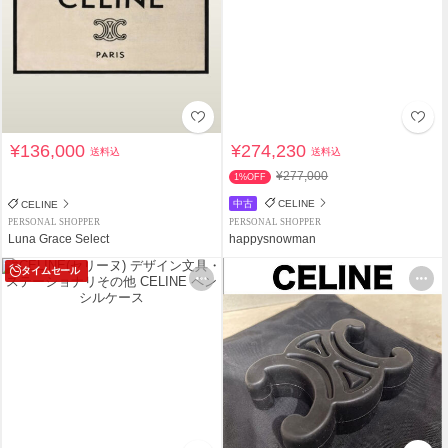
¥136,000
¥274,230
送料込
送料込
¥277,000
1%OFF
中古
CELINE
CELINE
PERSONAL SHOPPER
PERSONAL SHOPPER
Luna Grace Select
happysnowman
タイムセール