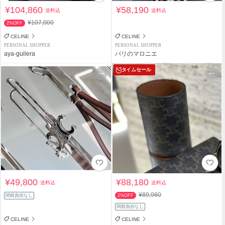
¥104,860
¥58,190
送料込
送料込
¥107,000
2%OFF
CELINE
CELINE
PERSONAL SHOPPER
PERSONAL SHOPPER
aya-guilera
パリのマロニエ
タイムセール
¥49,800
¥88,180
送料込
送料込
¥89,980
関税負担なし
2%OFF
関税負担なし
CELINE
CELINE