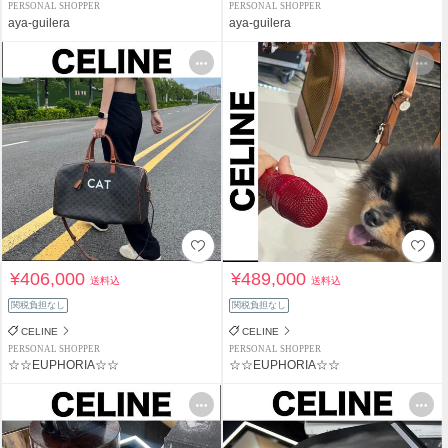
PERSONAL SHOPPER
PERSONAL SHOPPER
aya-guilera
aya-guilera
¥406,000
¥489,000
送料込
送料込
関税負担なし
関税負担なし
CELINE
CELINE
PERSONAL SHOPPER
PERSONAL SHOPPER
☆☆EUPHORIA☆☆
☆☆EUPHORIA☆☆