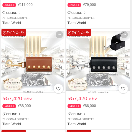
¥117,000
¥79,000
36%OFF
32%OFF
CELINE
CELINE
PERSONAL SHOPPER
PERSONAL SHOPPER
Tiara World
Tiara World
タイムセール
タイムセール
¥57,420
¥57,420
送料込
送料込
¥88,000
¥88,000
34%OFF
34%OFF
CELINE
CELINE
PERSONAL SHOPPER
PERSONAL SHOPPER
Tiara World
Tiara World