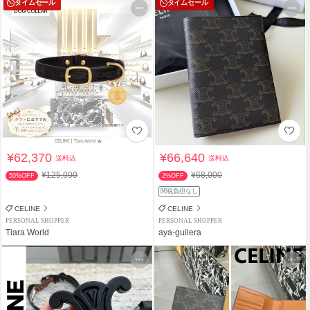
タイムセール
タイムセール
¥62,370
¥66,640
送料込
送料込
¥125,000
¥68,000
50%OFF
2%OFF
関税負担なし
CELINE
CELINE
PERSONAL SHOPPER
PERSONAL SHOPPER
Tiara World
aya-guilera