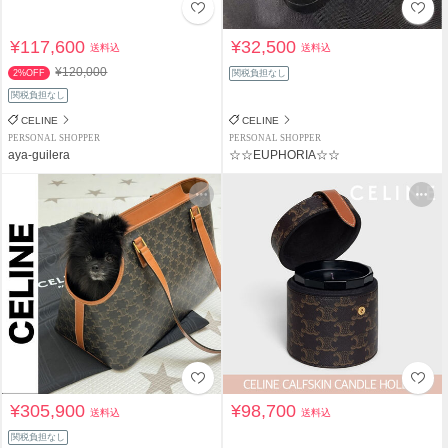
¥117,600
¥32,500
送料込
送料込
¥120,000
2%OFF
関税負担なし
関税負担なし
CELINE
CELINE
PERSONAL SHOPPER
PERSONAL SHOPPER
aya-guilera
☆☆EUPHORIA☆☆
¥305,900
¥98,700
送料込
送料込
関税負担なし