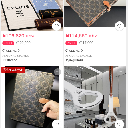
¥106,820
¥114,660
送料込
送料込
¥109,000
¥117,000
2%OFF
2%OFF
CELINE
CELINE
PERSONAL SHOPPER
PERSONAL SHOPPER
12starsco
aya-guilera
タイムセール