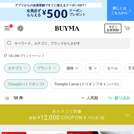
アプリからの会員登録ですぐに使えるクーポンGET！
詳しくは
500
¥
全員必ず
クーポン
こちらから
プレゼント
もらえる
今すぐ
日本語
English
简体中文
繁體中文
会員登録!
CELINEブランドページ
カテゴリ
ブランド
価格
色
セール
手
Triomphe (トリオンフ)
Triomphe Canvas (トリオンフキャンバス)
50 件
人気順
絞り込み
全カテゴリ対象
12,000
COUPON
¥
8.12(水)迄
総額