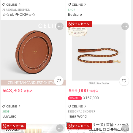
CELINE
CELINE
PERSONAL SHOPPER
SHOP
☆☆EUPHORIA☆☆
BuyEuro
タイムセール
¥43,800
¥99,000
送料込
送料込
¥157,000
36%OFF
CELINE
CELINE
SHOP
PERSONAL SHOPPER
BuyEuro
Tiara World
タイムセール
タイムセール