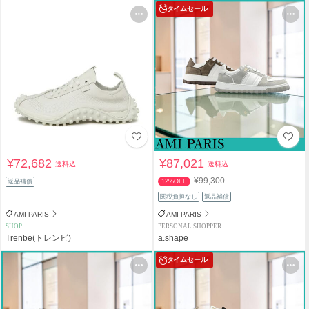
タイムセール
¥72,682
¥87,021
送料込
送料込
¥99,300
返品補償
12%OFF
関税負担なし
返品補償
AMI PARIS
AMI PARIS
SHOP
PERSONAL SHOPPER
Trenbe(トレンビ)
a.shape
タイムセール