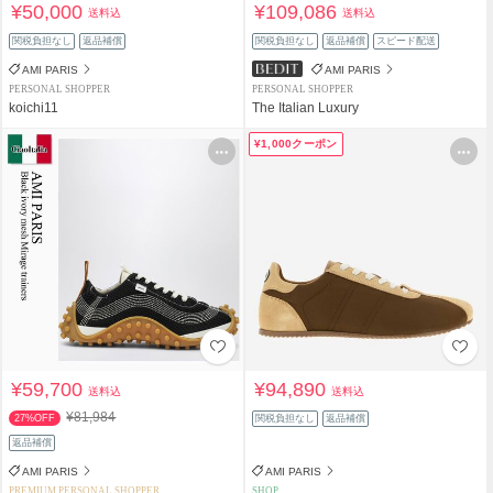
¥50,000
¥109,086
送料込
送料込
関税負担なし
返品補償
関税負担なし
返品補償
スピード配送
AMI PARIS
AMI PARIS
PERSONAL SHOPPER
PERSONAL SHOPPER
koichi11
The Italian Luxury
¥1,000クーポン
¥59,700
¥94,890
送料込
送料込
¥81,984
27%OFF
関税負担なし
返品補償
返品補償
AMI PARIS
AMI PARIS
PREMIUM PERSONAL SHOPPER
SHOP