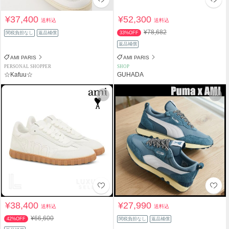
¥37,400
¥52,300
送料込
送料込
¥78,682
関税負担なし
返品補償
33%OFF
返品補償
AMI PARIS
AMI PARIS
PERSONAL SHOPPER
SHOP
☆Kafuu☆
GUHADA
¥38,400
¥27,990
送料込
送料込
¥66,600
42%OFF
関税負担なし
返品補償