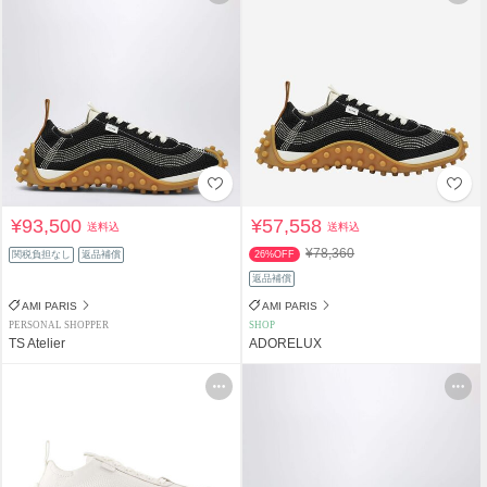
¥93,500
¥57,558
送料込
送料込
¥78,360
関税負担なし
返品補償
26%OFF
返品補償
AMI PARIS
AMI PARIS
PERSONAL SHOPPER
SHOP
TS Atelier
ADORELUX