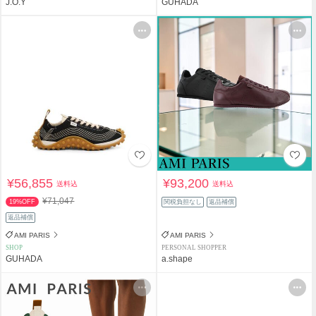
J.O.Y
GUHADA
¥56,855
¥93,200
送料込
送料込
¥71,047
19%OFF
関税負担なし
返品補償
返品補償
AMI PARIS
AMI PARIS
SHOP
PERSONAL SHOPPER
GUHADA
a.shape