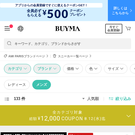
アプリからの会員登録ですぐに使えるクーポンGET！
詳しくは
500
¥
全員必ず
クーポン
こちらから
プレゼント
もらえる
今すぐ
日本語
English
简体中文
繁體中文
会員登録!
AMI PARISブランドページ
スニーカー一覧ページ
カテゴリ
ブランド
価格
色
サイズ
レディース
メンズ
133 件
人気順
絞り込み
全カテゴリ対象
12,000
COUPON
¥
8.12(水)迄
総額