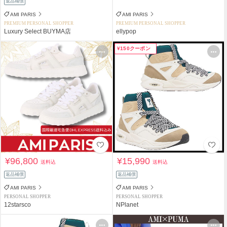
返品補償
AMI PARIS
AMI PARIS
PREMIUM PERSONAL SHOPPER
PREMIUM PERSONAL SHOPPER
Luxury Select BUYMA店
ellypop
¥150クーポン
¥96,800
¥15,990
送料込
送料込
返品補償
返品補償
AMI PARIS
AMI PARIS
PERSONAL SHOPPER
PERSONAL SHOPPER
12starsco
NPlanet