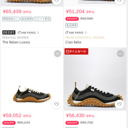
¥65,439
¥51,204
送料込
送料込
¥60,580
関税負担なし
返品補償
スピード配送
15%OFF
返品補償
AMI PARIS
AMI PARIS
PERSONAL SHOPPER
PREMIUM PERSONAL SHOPPER
The Italian Luxury
Ciao Italia
タイムセール
¥59,052
¥56,430
送料込
送料込
¥85,224
¥80,700
30%OFF
30%OFF