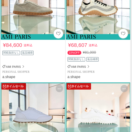
¥84,600
¥68,607
送料込
送料込
¥81,000
関税負担なし
返品補償
15%OFF
関税負担なし
返品補償
AMI PARIS
AMI PARIS
PERSONAL SHOPPER
PERSONAL SHOPPER
a.shape
a.shape
タイムセール
タイムセール