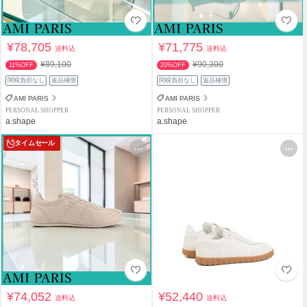
¥78,705
¥71,775
送料込
送料込
¥89,100
¥90,300
11%OFF
20%OFF
関税負担なし
返品補償
関税負担なし
返品補償
AMI PARIS
AMI PARIS
PERSONAL SHOPPER
PERSONAL SHOPPER
a.shape
a.shape
タイムセール
¥74,052
¥52,440
送料込
送料込