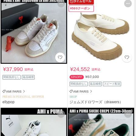
タイムセール
¥500クーポン
¥37,990
¥24,552
送料込
送料込
¥67,100
関税負担なし
返品補償
63%OFF
関税負担なし
返品補償
スピード配送
AMI PARIS
AMI PARIS
PREMIUM PERSONAL SHOPPER
SHOP
ellypop
ジェムズドロワーズ（drawers）