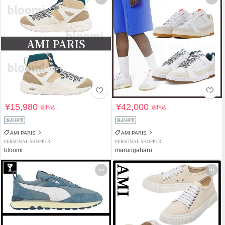
¥15,980
¥42,000
送料込
送料込
返品補償
返品補償
AMI PARIS
AMI PARIS
PERSONAL SHOPPER
PERSONAL SHOPPER
bloomi
maruogaharu