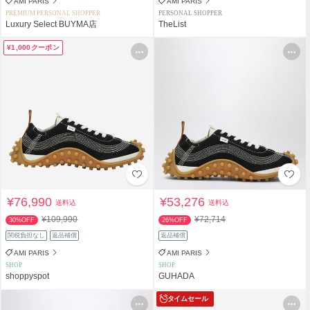
AMI PARIS
AMI PARIS
PREMIUM PERSONAL SHOPPER
PERSONAL SHOPPER
Luxury Select BUYMA店
TheList
¥1,000クーポン
¥76,990
¥53,276
送料込
送料込
¥109,990
¥72,714
30%OFF
26%OFF
関税負担なし
返品補償
返品補償
AMI PARIS
AMI PARIS
SHOP
SHOP
shoppyspot
GUHADA
タイムセール