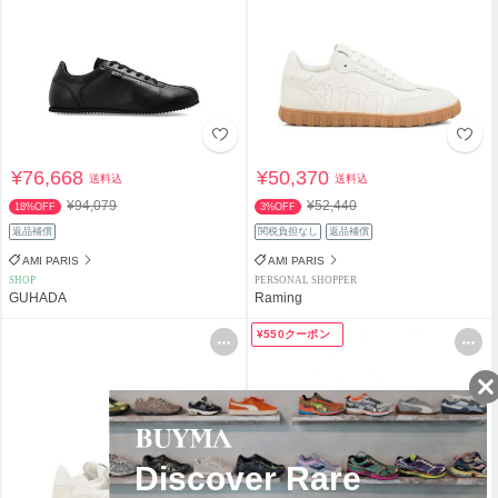
¥76,668
¥50,370
送料込
送料込
¥94,079
¥52,440
18%OFF
3%OFF
返品補償
関税負担なし
返品補償
AMI PARIS
AMI PARIS
SHOP
PERSONAL SHOPPER
GUHADA
Raming
¥550クーポン