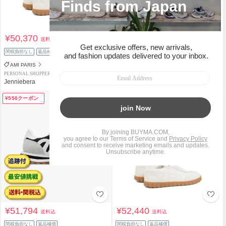
¥50,370
¥65,668
送料込
送料込
関税負担なし
返品補償
関税負担なし
返品補償
AMI PARIS
AMI PARIS
PERSONAL SHOPPER
PERSONAL SHOPPER
Jenniebera
KONNECT
¥550クーポン
¥51,794
¥52,440
送料込
送料込
関税負担なし
返品補償
関税負担なし
返品補償