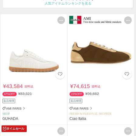
人気アイテムランキングを見る
¥43,584
¥74,615
送料込
送料込
¥83,321
¥96,882
47%OFF
22%OFF
返品補償
返品補償
AMI PARIS
AMI PARIS
SHOP
PREMIUM PERSONAL SHOPPER
GUHADA
Ciao Italia
タイムセール