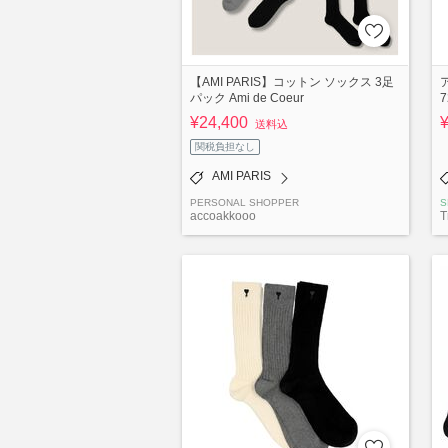
【AMI PARIS】コットン ソックス 3足
パック Ami de Coeur
7
¥24,400
送料込
関税負担なし
AMI PARIS
PERSONAL SHOPPER
S
accoakkooo
T