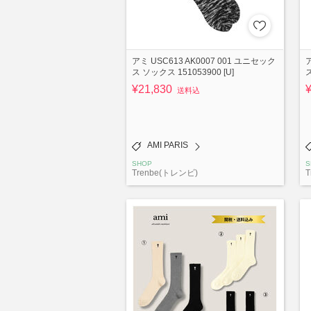
アミ USC613 AK0007 001 ユニセック
ア
ス ソックス 151053900 [U]
ス
¥21,830
送料込
AMI PARIS
SHOP
S
Trenbe(トレンビ)
T