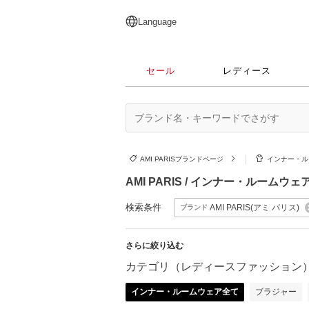
English
日本語
简体中文
繁體中文
Language
セール
レディース
AMI PARISブランドページ
インナー・ル
AMI PARIS / インナー・ルー
検索条件
AMI PARIS(アミ パリス)
ブランド
さらに絞り込む
カテゴリ（レディースファッション
インナー・ルームウェア全て
ブラジャー