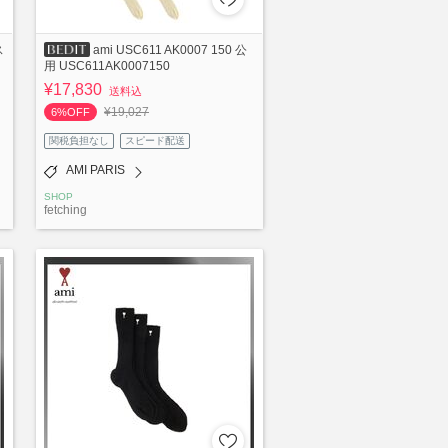
ス
ami USC611 AK0007 150 公
用 USC611AK0007150
¥17,830
送料込
¥19,027
6%OFF
関税負担なし
スピード配送
AMI PARIS
SHOP
fetching