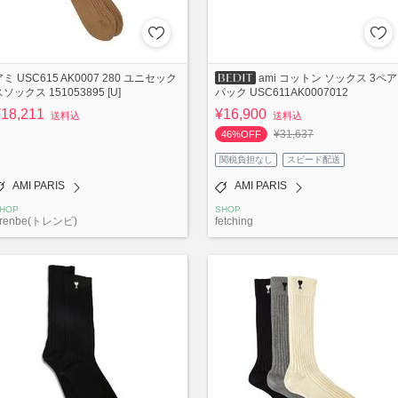
ミ USC615 AK0007 280 ユニセック
ami コットン ソックス 3ペア
ソックス 151053895 [U]
パック USC611AK0007012
¥18,211
¥16,900
送料込
送料込
¥31,637
46%OFF
関税負担なし
スピード配送
AMI PARIS
AMI PARIS
HOP
SHOP
renbe(トレンビ)
fetching