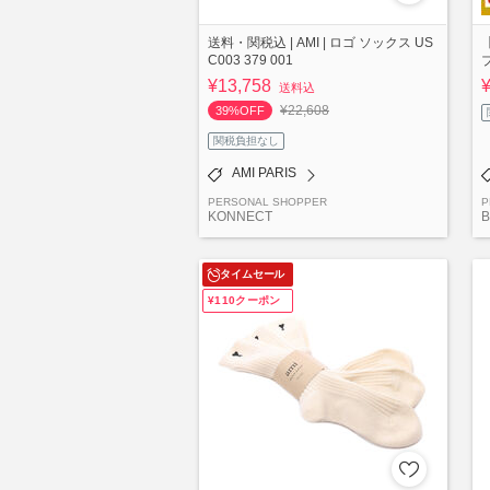
送料・関税込 | AMI | ロゴ ソックス US
C003 379 001
¥13,758
送料込
¥22,608
39%OFF
関税負担なし
AMI PARIS
PERSONAL SHOPPER
P
KONNECT
B
タイムセール
¥110クーポン