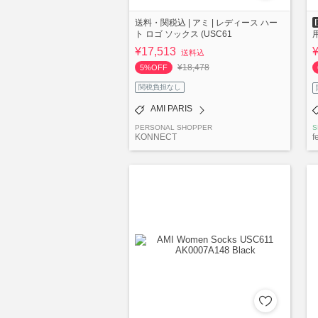
送料・関税込 | アミ | レディース ハー
ト ロゴ ソックス (USC61
用
¥17,513
送料込
¥18,478
5%OFF
関税負担なし
AMI PARIS
PERSONAL SHOPPER
S
KONNECT
f