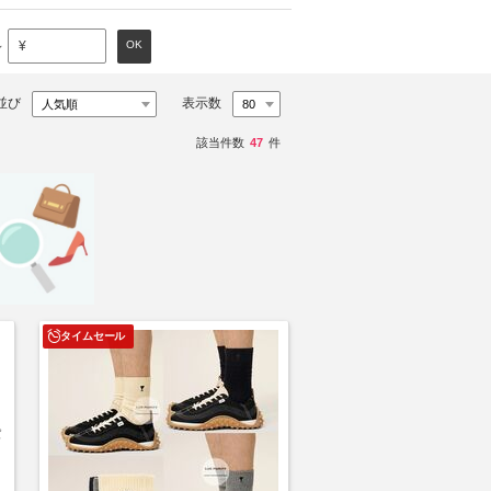
～
OK
¥
並び
表示数
該当件数
47
件
タイムセール