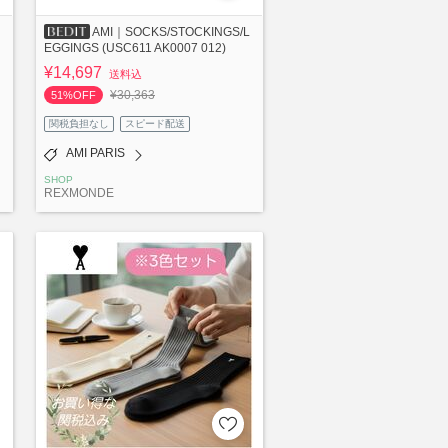
AMI｜SOCKS/STOCKINGS/L
EGGINGS (USC611 AK0007 012)
¥14,697
送料込
¥30,363
51%OFF
関税負担なし
スピード配送
AMI PARIS
SHOP
REXMONDE