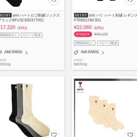
ami ハートロゴ刺繍ソックス
ami パリ ハート刺繍 レギン
ブラックBFUSC600377001
FTR602780 001
¥17,320
¥22,080
送料込
送料込
¥68,320
67%OFF
関税負担なし
スピード配送
関税負担なし
スピード配送
AMI PARIS
AMI PARIS
HOP
SHOP
etching
fetching