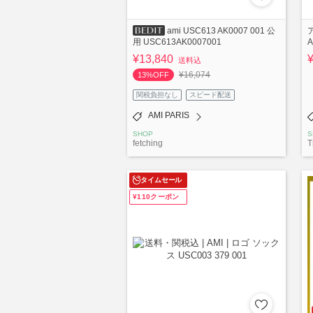
ami USC613 AK0007 001 公
A
用 USC613AK0007001
¥13,840
送料込
¥16,074
13%OFF
関税負担なし
スピード配送
AMI PARIS
SHOP
S
fetching
T
タイムセール
¥110クーポン