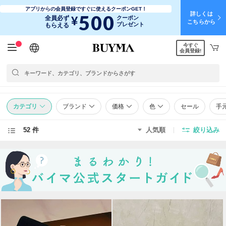
アプリからの会員登録ですぐに使えるクーポンGET！
詳しくは
500
¥
全員必ず
クーポン
こちらから
プレゼント
もらえる
今すぐ
日本語
English
简体中文
繁體中文
会員登録!
カテゴリ
ブランド
価格
色
セール
手
52 件
人気順
絞り込み