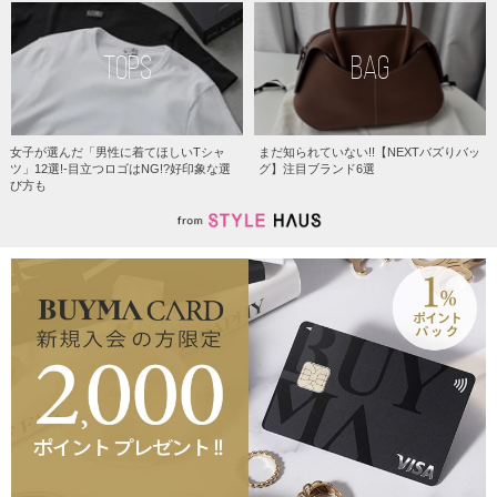
TOPS
BAG
女子が選んだ「男性に着てほしいTシャ
まだ知られていない!!【NEXTバズりバッ
ツ」12選!-目立つロゴはNG!?好印象な選
グ】注目ブランド6選
び方も