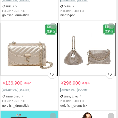
FURLA
DeNio
PERSONAL SHOPPER
PERSONAL SHOPPER
goldfish_drumstick
nico25pon
¥136,900
¥296,900
送料込
送料込
関税負担なし
返品補償
関税負担なし
返品補償
Jimmy Choo
Jimmy Choo
PERSONAL SHOPPER
PERSONAL SHOPPER
goldfish_drumstick
goldfish_drumstick