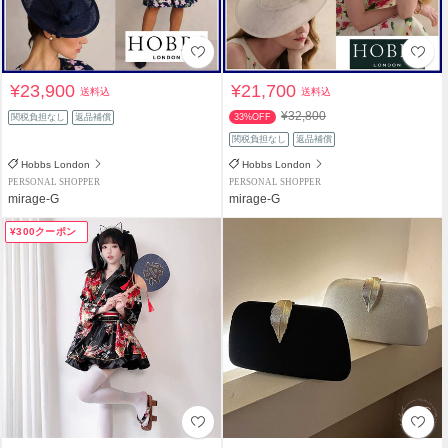
¥23,900
¥21,700
送料込
送料込
¥32,800
関税負担なし
返品補償
33%OFF
関税負担なし
返品補償
Hobbs London
Hobbs London
PERSONAL SHOPPER
PERSONAL SHOPPER
mirage-G
mirage-G
¥300クーポン