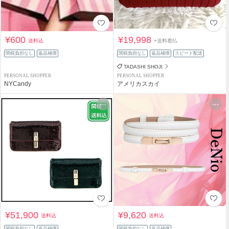
¥600
¥19,998
送料込
+送料着払
関税負担なし
返品補償
関税負担なし
返品補償
スピード配送
TADASHI SHOJI
PERSONAL SHOPPER
PERSONAL SHOPPER
NYCandy
アメリカスカイ
¥51,900
¥9,620
送料込
送料込
関税負担なし
返品補償
関税負担なし
返品補償