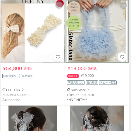
¥54,800
¥18,000
送料込
送料込
¥19,000
関税負担なし
返品補償
5%OFF
関税負担なし
返品補償
スピード配送
LELET NY
Sister Jane
PERSONAL SHOPPER
PERSONAL SHOPPER
Azur poche
**INFINITY**