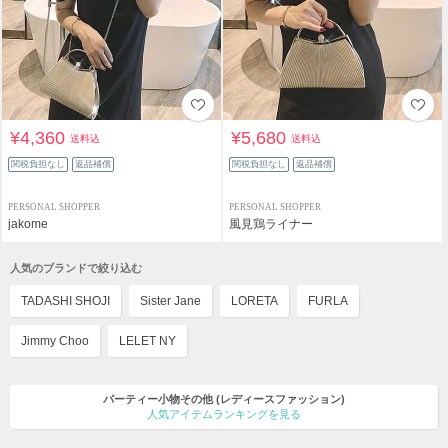
¥4,360
¥5,680
送料込
送料込
関税負担なし
返品補償
関税負担なし
返品補償
PERSONAL SHOPPER
PERSONAL SHOPPER
jakome
風見鶏ライナー
人気のブランドで絞り込む
TADASHI SHOJI
Sister Jane
LORETA
FURLA
Jimmy Choo
LELET NY
パーティー小物その他
(レディースファッション)
人気アイテムランキングを見る