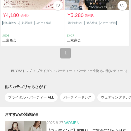
¥4,180
¥5,280
送料込
送料込
関税負担なし
返品補償
スピード配送
関税負担なし
返品補償
スピード配送
SHOP
SHOP
三京商会
三京商会
1
BUYMAトップ
ブライダル・パーティー
パーティー小物その他(レディース)
他のカテゴリからさがす
ブライダル・パーティー ALL
パーティードレス
ウェディングドレ
おすすめの関連記事
2025.8.27
WOMEN
【ウェディング】前撮り、二次会にぴったりな