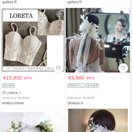
gallery R
gallery R
¥15,850
¥3,880
送料込
送料込
返品補償
関税負担なし
返品補償
LORETA
PERSONAL SHOPPER
PERSONAL SHOPPER
emily.u.rohan
Shaliya-S