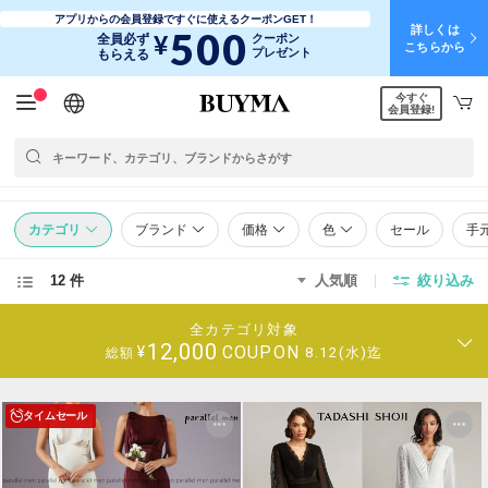
アプリからの会員登録ですぐに使えるクーポンGET！
詳しくは
500
¥
全員必ず
クーポン
こちらから
プレゼント
もらえる
今すぐ
日本語
English
简体中文
繁體中文
会員登録!
カテゴリ
ブランド
価格
色
セール
手
12 件
人気順
絞り込み
全カテゴリ対象
12,000
COUPON
¥
8.12(水)迄
総額
タイムセール