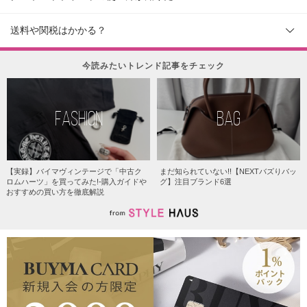
送料や関税はかかる？
今読みたいトレンド記事をチェック
FASHION
BAG
【実録】バイマヴィンテージで「中古ク
まだ知られていない!!【NEXTバズりバッ
ロムハーツ」を買ってみた!-購入ガイドや
グ】注目ブランド6選
おすすめの買い方を徹底解説