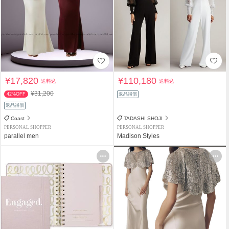
¥17,820
¥110,180
送料込
送料込
¥31,200
42%OFF
返品補償
返品補償
Coast
TADASHI SHOJI
PERSONAL SHOPPER
PERSONAL SHOPPER
parallel men
Madison Styles