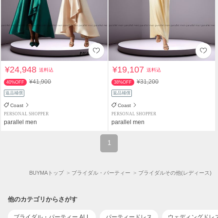
¥24,948
¥19,107
送料込
送料込
¥41,900
¥31,200
40%OFF
38%OFF
返品補償
返品補償
Coast
Coast
PERSONAL SHOPPER
PERSONAL SHOPPER
parallel men
parallel men
1
BUYMAトップ
ブライダル・パーティー
ブライダルその他(レディース)
他のカテゴリからさがす
ブライダル・パーティー ALL
パーティードレス
ウェディングドレ