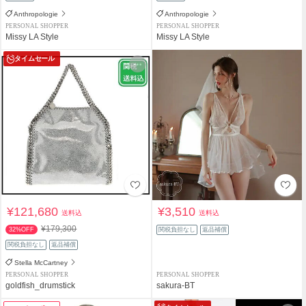
Anthropologie
Anthropologie
PERSONAL SHOPPER
PERSONAL SHOPPER
Missy LA Style
Missy LA Style
タイムセール
¥121,680
¥3,510
送料込
送料込
¥179,300
32%OFF
関税負担なし
返品補償
関税負担なし
返品補償
Stella McCartney
PERSONAL SHOPPER
PERSONAL SHOPPER
goldfish_drumstick
sakura-BT