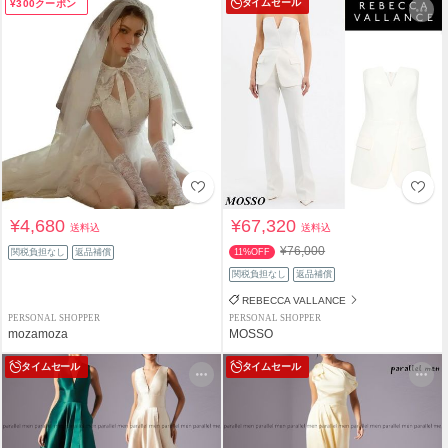
タイムセール
¥300クーポン
¥4,680
¥67,320
送料込
送料込
¥76,000
関税負担なし
返品補償
11%OFF
関税負担なし
返品補償
REBECCA VALLANCE
PERSONAL SHOPPER
PERSONAL SHOPPER
mozamoza
MOSSO
タイムセール
タイムセール