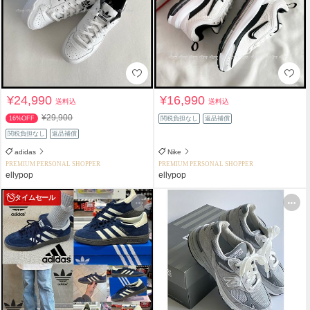
¥24,990
¥16,990
送料込
送料込
¥29,900
16%OFF
関税負担なし
返品補償
関税負担なし
返品補償
adidas
Nike
PREMIUM PERSONAL SHOPPER
PREMIUM PERSONAL SHOPPER
ellypop
ellypop
タイムセール