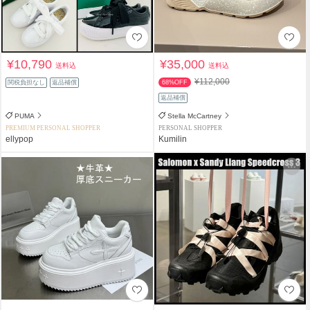
¥10,790
¥35,000
送料込
送料込
¥112,000
関税負担なし
返品補償
68%OFF
返品補償
PUMA
Stella McCartney
PREMIUM PERSONAL SHOPPER
PERSONAL SHOPPER
ellypop
Kumilin