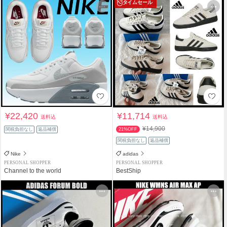
タイムセール
¥22,420
¥11,714
送料込
送料込
¥14,900
関税負担なし
返品補償
21%OFF
関税負担なし
返品補償
Nike
adidas
PERSONAL SHOPPER
PERSONAL SHOPPER
Channel to the world
BestShip