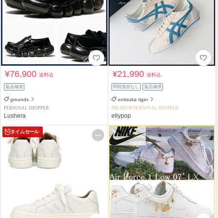
¥76,900
¥21,990
送料込
送料込
返品補償
関税負担なし
返品補償
grounds
onitsuka tiger
PERSONAL SHOPPER
PREMIUM PERSONAL SHOPPER
Lushera
ellypop
タイムセール