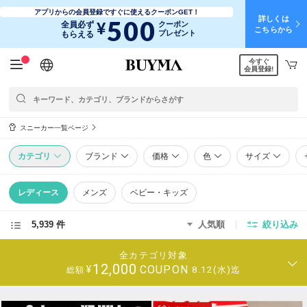
アプリからの会員登録ですぐに使えるクーポンGET！
詳しくは
500
¥
全員必ず
クーポン
こちらから
プレゼント
もらえる
今すぐ
日本語
English
简体中文
繁體中文
会員登録!
スニーカー一覧ページ
カテゴリ
ブランド
価格
色
サイズ
レディース
メンズ
ベビー・キッズ
5,939 件
人気順
絞り込み
全カテゴリ対象
12,000
COUPON
¥
8.12(水)迄
総額