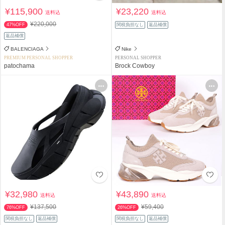
¥115,900
¥23,220
送料込
送料込
¥220,000
47%OFF
関税負担なし
返品補償
返品補償
BALENCIAGA
Nike
PREMIUM PERSONAL SHOPPER
PERSONAL SHOPPER
patochama
Brock Cowboy
¥32,980
¥43,890
送料込
送料込
¥137,500
¥59,400
76%OFF
26%OFF
関税負担なし
返品補償
関税負担なし
返品補償