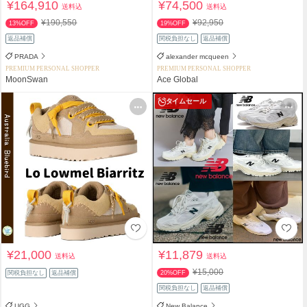
¥164,910
¥74,500
送料込
送料込
¥190,550
¥92,950
13%OFF
19%OFF
返品補償
関税負担なし
返品補償
PRADA
alexander mcqueen
PREMIUM PERSONAL SHOPPER
PREMIUM PERSONAL SHOPPER
MoonSwan
Ace Global
タイムセール
¥21,000
¥11,879
送料込
送料込
¥15,000
関税負担なし
返品補償
20%OFF
関税負担なし
返品補償
UGG
New Balance