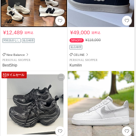
¥12,489
¥49,000
送料込
送料込
¥118,000
関税負担なし
返品補償
58%OFF
返品補償
New Balance
CELINE
PERSONAL SHOPPER
PERSONAL SHOPPER
BestShip
Kumilin
タイムセール