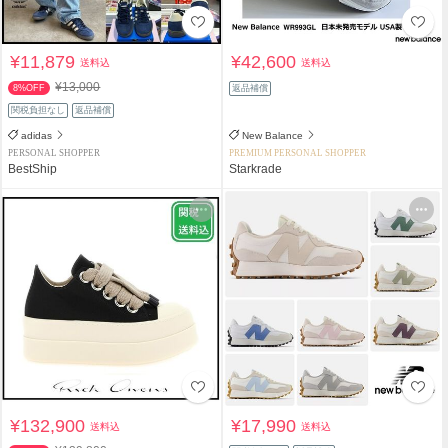
¥11,879
¥42,600
送料込
送料込
¥13,000
8%OFF
返品補償
関税負担なし
返品補償
adidas
New Balance
PERSONAL SHOPPER
PREMIUM PERSONAL SHOPPER
BestShip
Starkrade
¥132,900
¥17,990
送料込
送料込