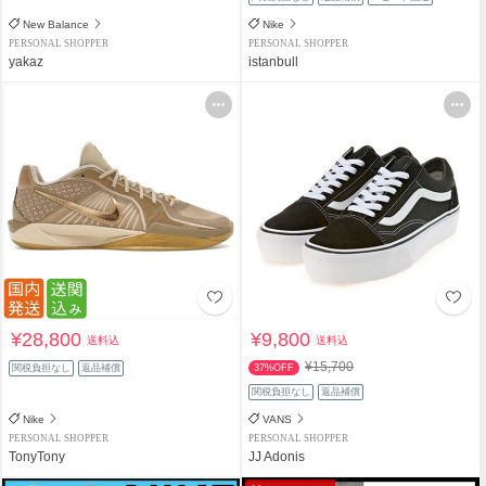
New Balance
Nike
PERSONAL SHOPPER
PERSONAL SHOPPER
yakaz
istanbull
¥28,800
¥9,800
送料込
送料込
¥15,700
関税負担なし
返品補償
37%OFF
関税負担なし
返品補償
Nike
VANS
PERSONAL SHOPPER
PERSONAL SHOPPER
TonyTony
JJ Adonis