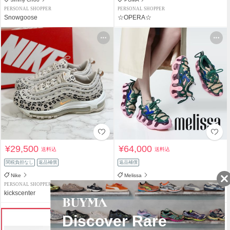
PERSONAL SHOPPER
PERSONAL SHOPPER
Snowgoose
☆OPERA☆
¥29,500
¥64,000
送料込
送料込
関税負担なし
返品補償
返品補償
Nike
Melissa
PERSONAL SHOPPER
PREMIUM PERSONAL SHOPPER
kickscenter
kcsiketani