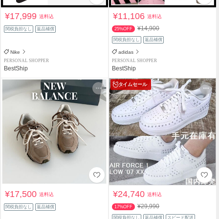
¥17,999
¥11,106
送料込
送料込
¥14,900
関税負担なし
返品補償
25%OFF
関税負担なし
返品補償
Nike
adidas
PERSONAL SHOPPER
PERSONAL SHOPPER
BestShip
BestShip
タイムセール
¥17,500
¥24,740
送料込
送料込
¥29,990
関税負担なし
返品補償
17%OFF
関税負担なし
返品補償
スピード配送