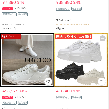
¥7,890
¥38,890
送料込
送料込
¥10,100
21%OFF
関税負担なし
返品補償
関税負担なし
返品補償
Salomon
PERSONAL SHOPPER
PREMIUM PERSONAL SHOPPER
blossom☆
ellypop
タイムセール
¥58,975
¥16,400
送料込
送料込
¥107,500
45%OFF
関税負担なし
返品補償
関税負担なし
返品補償
Jimmy Choo
PUMA