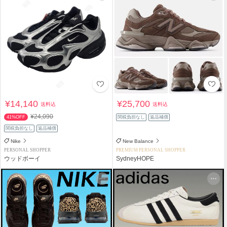
¥14,140
¥25,700
送料込
送料込
¥24,090
41%OFF
関税負担なし
返品補償
関税負担なし
返品補償
Nike
New Balance
PERSONAL SHOPPER
PREMIUM PERSONAL SHOPPER
ウッドボーイ
SydneyHOPE