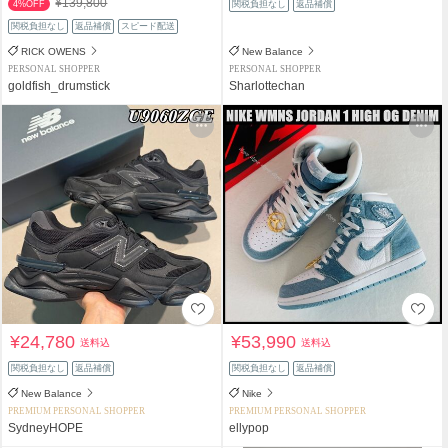
¥139,800
4%OFF
関税負担なし
返品補償
関税負担なし
返品補償
スピード配送
RICK OWENS
New Balance
PERSONAL SHOPPER
PERSONAL SHOPPER
goldfish_drumstick
Sharlottechan
¥24,780
¥53,990
送料込
送料込
関税負担なし
返品補償
関税負担なし
返品補償
New Balance
Nike
PREMIUM PERSONAL SHOPPER
PREMIUM PERSONAL SHOPPER
SydneyHOPE
ellypop