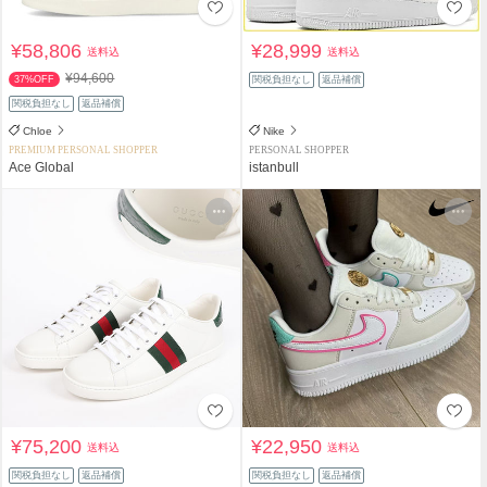
¥58,806
¥28,999
送料込
送料込
¥94,600
37%OFF
関税負担なし
返品補償
関税負担なし
返品補償
Chloe
Nike
PREMIUM PERSONAL SHOPPER
PERSONAL SHOPPER
Ace Global
istanbull
¥75,200
¥22,950
送料込
送料込
関税負担なし
返品補償
関税負担なし
返品補償