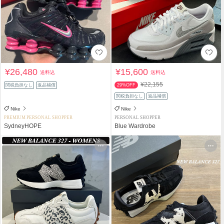
¥26,480
¥15,600
送料込
送料込
¥22,155
関税負担なし
返品補償
29%OFF
関税負担なし
返品補償
Nike
Nike
PREMIUM PERSONAL SHOPPER
PERSONAL SHOPPER
SydneyHOPE
Blue Wardrobe