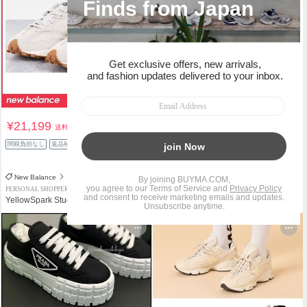
¥21,199
¥36,900
送料込
送料込
¥108,000
関税負担なし
返品補償
65%OFF
返品補償
New Balance
GUCCI
PERSONAL SHOPPER
PREMIUM PERSONAL SHOPPER
YellowSpark Studios
hiroado