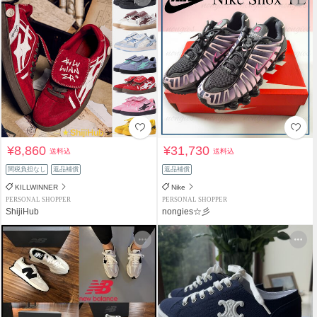
¥8,860
¥31,730
送料込
送料込
関税負担なし
返品補償
返品補償
KILLWINNER
Nike
PERSONAL SHOPPER
PERSONAL SHOPPER
ShijiHub
nongies☆彡