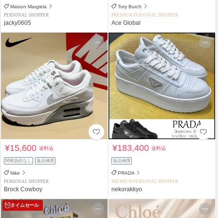
Maison Margiela
Tory Burch
PERSONAL SHOPPER
PREMIUM PERSONAL SHOPPER
jacky0605
Ace Global
¥15,600
¥183,400
送料込
送料込
関税負担なし
返品補償
返品補償
Nike
PRADA
PERSONAL SHOPPER
PREMIUM PERSONAL SHOPPER
Brock Cowboy
nekorakkyo
タイムセール