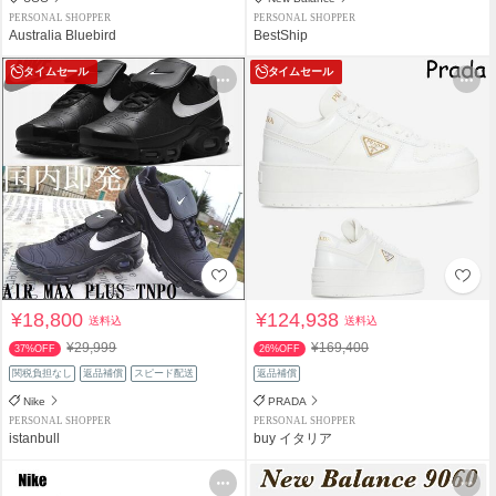
PERSONAL SHOPPER
PERSONAL SHOPPER
Australia Bluebird
BestShip
タイムセール
タイムセール
¥18,800
¥124,938
送料込
送料込
¥29,999
¥169,400
37%OFF
26%OFF
関税負担なし
返品補償
スピード配送
返品補償
Nike
PRADA
PERSONAL SHOPPER
PERSONAL SHOPPER
istanbull
buy イタリア