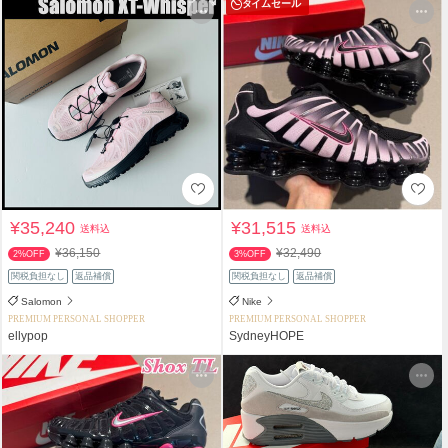
タイムセール
¥35,240
¥31,515
送料込
送料込
¥36,150
¥32,490
2%OFF
3%OFF
関税負担なし
返品補償
関税負担なし
返品補償
Salomon
Nike
PREMIUM PERSONAL SHOPPER
PREMIUM PERSONAL SHOPPER
ellypop
SydneyHOPE