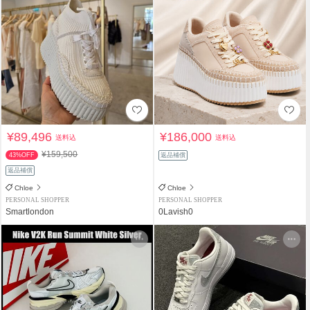
¥89,496
¥186,000
送料込
送料込
¥159,500
43%OFF
返品補償
返品補償
Chloe
Chloe
PERSONAL SHOPPER
PERSONAL SHOPPER
Smartlondon
0Lavish0