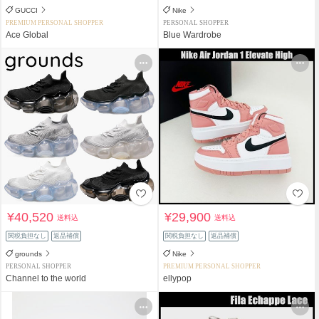
GUCCI
Nike
PREMIUM PERSONAL SHOPPER
PERSONAL SHOPPER
Ace Global
Blue Wardrobe
¥40,520
¥29,900
送料込
送料込
関税負担なし
返品補償
関税負担なし
返品補償
grounds
Nike
PERSONAL SHOPPER
PREMIUM PERSONAL SHOPPER
Channel to the world
ellypop