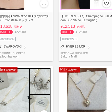
国内即発★SWAROVSKI★スワロフス
【HYERES LOR】Champagne Full M
ー Constella ネックレス
oon Duo Shine Earrings(S)
¥18,618
¥12,513
送料込
送料込
¥22,000
¥12,900
15%OFF
3%OFF
関税負担なし
関税負担なし
SWAROVSKI
HYERES LOR
ERSONAL SHOPPER
PERSONAL SHOPPER
alloonballoon
Sakura Mall
タイムセール
タイムセール