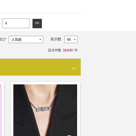
～
OK
¥
並び
表示数
該当件数
16,630
件