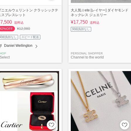
ダニエルウェリントン クラッシックテ
大人気☆ete [レイヤー] ダイヤモンド
ニスブレスレット
ネックレス ジュエリー
¥7,500
¥17,750
送料込
送料込
¥12,980
42%OFF
関税負担なし
関税負担なし
スピード配送
Daniel Wellington
HOP
PERSONAL SHOPPER
Select
Channel to the world