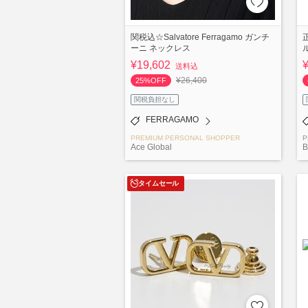
関税込☆Salvatore Ferragamo ガンチ
正
ーニ ネックレス
¥19,602
送料込
¥26,400
25%OFF
関税負担なし
FERRAGAMO
PREMIUM PERSONAL SHOPPER
P
Ace Global
B
タイムセール