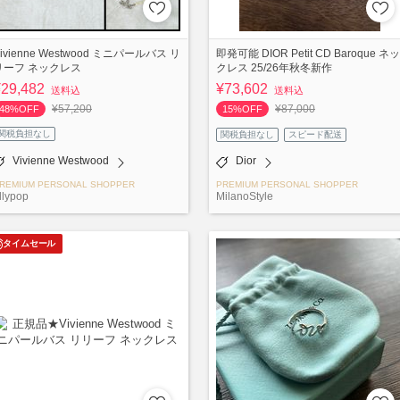
ivienne Westwood ミニパールバス リ
即発可能 DIOR Petit CD Baroque ネッ
リーフ ネックレス
クレス 25/26年秋冬新作
¥29,482
¥73,602
送料込
送料込
¥57,200
¥87,000
48%OFF
15%OFF
関税負担なし
関税負担なし
スピード配送
Vivienne Westwood
Dior
REMIUM PERSONAL SHOPPER
PREMIUM PERSONAL SHOPPER
llypop
MilanoStyle
タイムセール