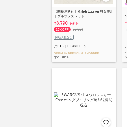
【関税送料込】Ralph Lauren 男女兼用
【
トグルブレスレット
o
¥8,790
送料込
¥9,800
10%OFF
関税負担なし
Ralph Lauren
PREMIUM PERSONAL SHOPPER
P
gotjustice
S