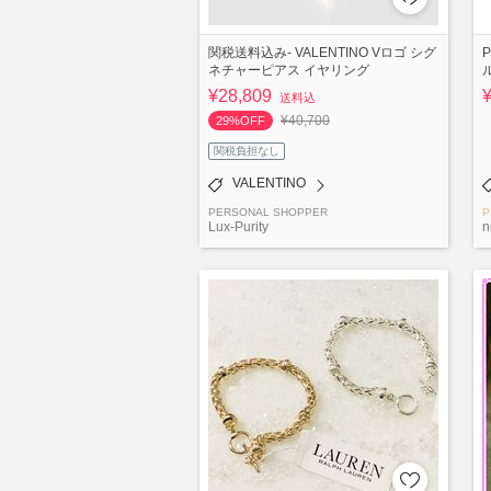
関税送料込み- VALENTINO Vロゴ シグ
P
ネチャーピアス イヤリング
¥28,809
送料込
¥40,700
29%OFF
関税負担なし
VALENTINO
PERSONAL SHOPPER
P
Lux-Purity
n