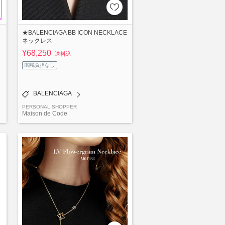
★BALENCIAGA BB ICON NECKLACE
ネックレス
¥68,250
送料込
関税負担なし
BALENCIAGA
PERSONAL SHOPPER
Maison de Code