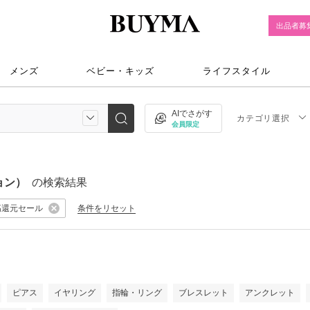
出品者募
メンズ
ベビー・キッズ
ライフスタイル
AIでさがす
カテゴリ選択
会員限定
ョン）
の検索結果
高還元セール
条件をリセット
）
ピアス
イヤリング
指輪・リング
ブレスレット
アンクレット