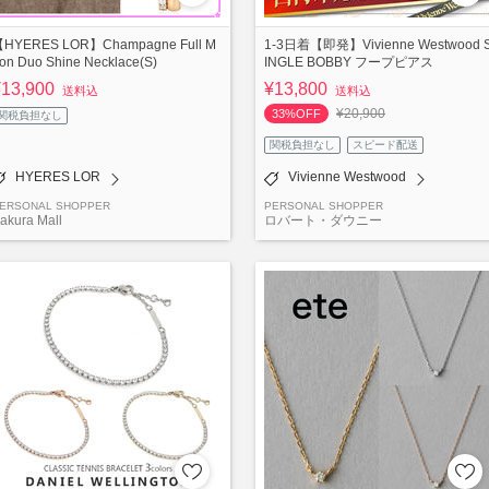
HYERES LOR】Champagne Full M
1-3日着【即発】Vivienne Westwood 
on Duo Shine Necklace(S)
INGLE BOBBY フープピアス
¥13,900
¥13,800
送料込
送料込
¥20,900
33%OFF
関税負担なし
関税負担なし
スピード配送
HYERES LOR
Vivienne Westwood
ERSONAL SHOPPER
PERSONAL SHOPPER
akura Mall
ロバート・ダウニー