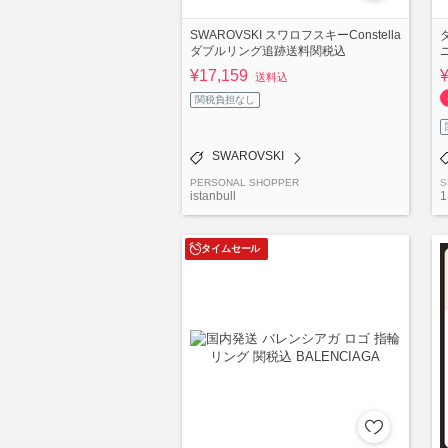
SWAROVSKI スワロフスキーConstella
ダブルリング追跡送料関税込
¥17,159
送料込
関税負担なし
SWAROVSKI
PERSONAL SHOPPER
S
istanbull
1
タイムセール