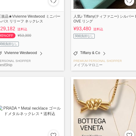
規品★Vivienne Westwood ミニパー
人気♪ Tiffany(ティファニー) シルバー 
ルバス リリーフ ネックレス
OVE リング
¥29,182
¥93,480
送料込
送料込
¥53,300
45%OFF
関税負担なし
関税負担なし
Vivienne Westwood
Tiffany & Co
ERSONAL SHOPPER
PREMIUM PERSONAL SHOPPER
estShip
メイプルマロニー