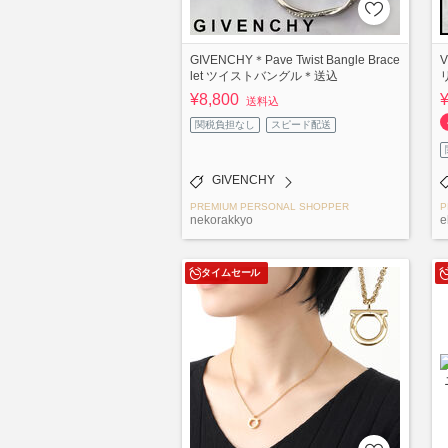
GIVENCHY＊Pave Twist Bangle Brace
V
let ツイストバングル＊送込
¥8,800
送料込
関税負担なし
スピード配送
GIVENCHY
PREMIUM PERSONAL SHOPPER
P
nekorakkyo
e
タイムセール