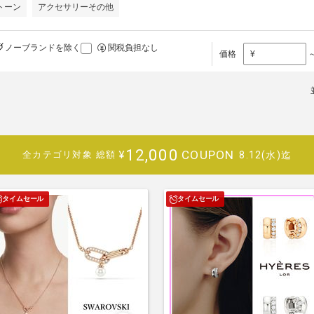
トーン
アクセサリーその他
ノーブランドを除く
関税負担なし
価格
¥
12,000
COUPON
¥
8.12(水)迄
全カテゴリ対象
総額
タイムセール
タイムセール