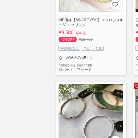
VIP価格【SWAROVSKI】スワロフスキ
ー Vittore リング
キ
¥9,580
送料込
¥18,700
48%OFF
関税負担なし
スピード配送
SWAROVSKI
PERSONAL SHOPPER
P
ロバート・フォード
b