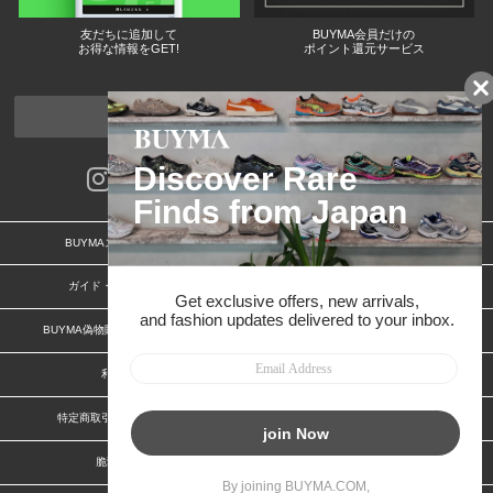
友だちに追加して
BUYMA会員だけの
お得な情報をGET!
ポイント還元サービス
ページトップへ
BUYMAスタートガイド
安心への取り組み
ガイド・お問い合わせ
かんたん購入ガイド
BUYMA偽物販売防止の取り組み
BUYMA CARD
利用規約
プライバシー
特定商取引法に関する表記
お客様情報の外部送信について
脆弱性報告
お知らせ(PCサイト)