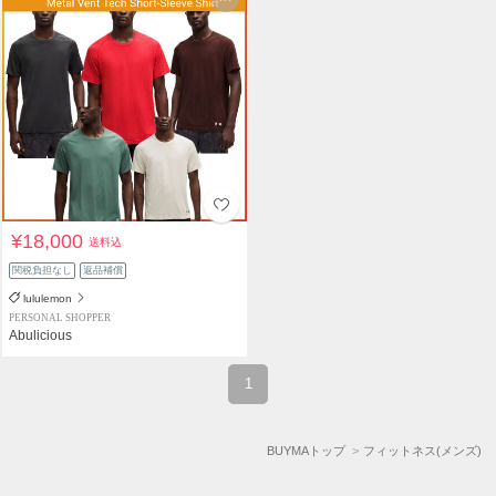
¥18,000
送料込
関税負担なし
返品補償
lululemon
PERSONAL SHOPPER
Abulicious
1
BUYMAトップ
フィットネス(メンズ)