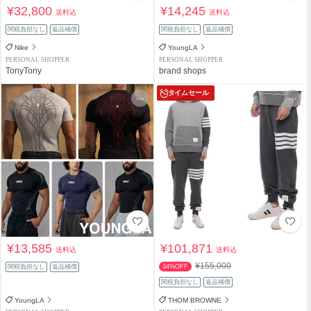
¥32,800
¥14,245
送料込
送料込
関税負担なし
返品補償
関税負担なし
返品補償
Nike
YoungLA
PERSONAL SHOPPER
PERSONAL SHOPPER
TonyTony
brand shops
タイムセール
¥13,585
¥101,871
送料込
送料込
¥155,000
関税負担なし
返品補償
34%OFF
関税負担なし
返品補償
YoungLA
THOM BROWNE