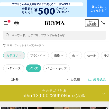
アプリからの会員登録ですぐに使えるクーポンGET！
詳しくは
500
¥
全員必ず
クーポン
こちらから
プレゼント
もらえる
今すぐ
日本語
English
简体中文
繁體中文
会員登録!
ヨガ・フィットネス一覧ページ
カテゴリ
ブランド
価格
色
セール
手
レディース
メンズ
ベビー・キッズ
19 件
人気順
絞り込み
全カテゴリ対象
12,000
COUPON
¥
8.12(水)迄
総額