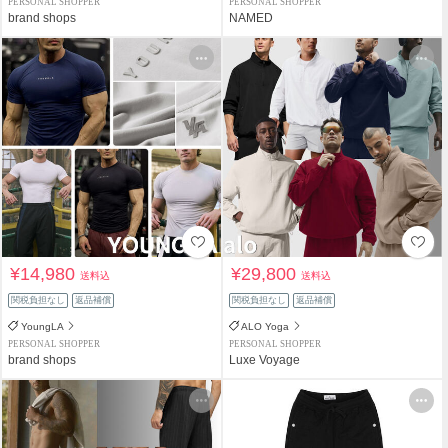
PERSONAL SHOPPER
PERSONAL SHOPPER
brand shops
NAMED
¥14,980
¥29,800
送料込
送料込
関税負担なし
返品補償
関税負担なし
返品補償
YoungLA
ALO Yoga
PERSONAL SHOPPER
PERSONAL SHOPPER
brand shops
Luxe Voyage