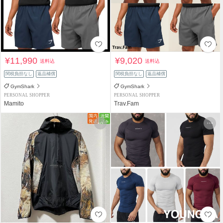
¥11,990
¥9,020
送料込
送料込
関税負担なし
返品補償
関税負担なし
返品補償
GymShark
GymShark
PERSONAL SHOPPER
PERSONAL SHOPPER
Mamito
Trav.Fam