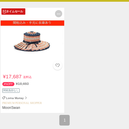
タイムセール
¥17,687
送料込
¥18,460
4%OFF
関税負担なし
Lorna Murray
PREMIUM PERSONAL SHOPPER
MoonSwan
1