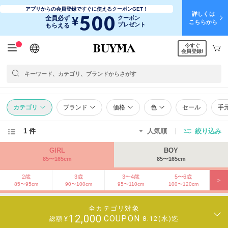
アプリからの会員登録ですぐに使えるクーポンGET！
詳しくは
500
¥
全員必ず
クーポン
こちらから
プレゼント
もらえる
今すぐ
日本語
English
简体中文
繁體中文
会員登録!
カテゴリ
ブランド
価格
色
セール
手
1 件
人気順
絞り込み
GIRL
BOY
85〜165cm
85〜165cm
2歳
3歳
3〜4歳
5〜6歳
>
85〜95cm
90〜100cm
95〜110cm
100〜120cm
全カテゴリ対象
12,000
COUPON
¥
8.12(水)迄
総額