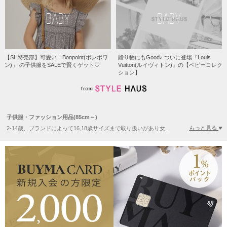
BABY
BABY
【SH特売部】可愛い「Bonpoint(ボンポワ
贈り物にもGood♪ ついに登場『Louis
ン)」 の子供服をSALEで賢くゲット♡
Vuitton(ルイヴィトン)』の【ベビーコレク
ション】
子供服・ファッション用品(85cm～)
もっと見る
2-14歳、ブランドによって16,18歳サイズまで取り扱いがあり女の子、男の子向けの海外デザインのおしゃれな子供服が揃います。THE NORTH FACE(ザノースフェイス)などトレンドの親子リンクコーデがしやすいスポーツ・アウトドア系ブランドは日本未入荷アイテムが豊富に揃い、価格も手頃で小学生、中学生キッズのリアルクローズとして人気です。また、ハイブランドを中心に大きめのジュニアサイズは低身長さんなど小柄な大人の方にも人気です。