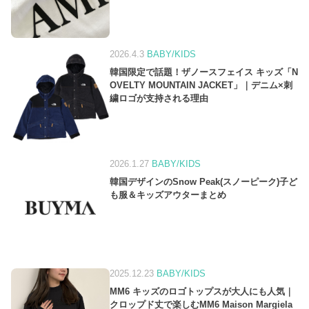
2026.4.3
BABY/KIDS
韓国限定で話題！ザノースフェイス キッズ「N
OVELTY MOUNTAIN JACKET」｜デニム×刺
繍ロゴが支持される理由
2026.1.27
BABY/KIDS
韓国デザインのSnow Peak(スノーピーク)子ど
も服＆キッズアウターまとめ
2025.12.23
BABY/KIDS
MM6 キッズのロゴトップスが大人にも人気｜
クロップド丈で楽しむMM6 Maison Margiela