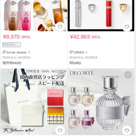
¥9,370
¥42,963
送料込
送料込
関税負担なし
Sol de Janeiro
CREED
PERSONAL SHOPPER
PERSONAL SHOPPER
海外Beauty
Miyaky