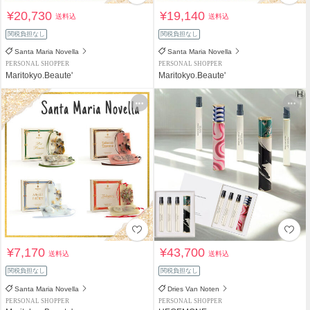
¥20,730
¥19,140
送料込
送料込
関税負担なし
関税負担なし
Santa Maria Novella
Santa Maria Novella
PERSONAL SHOPPER
PERSONAL SHOPPER
Maritokyo.Beaute'
Maritokyo.Beaute'
¥7,170
¥43,700
送料込
送料込
関税負担なし
関税負担なし
Santa Maria Novella
Dries Van Noten
PERSONAL SHOPPER
PERSONAL SHOPPER