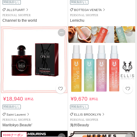
関税負担なし
関税負担なし
JILLSTUART
BOTTEGA VENETA
PERSONAL SHOPPER
PERSONAL SHOPPER
Channel to the world
Lemichu
¥18,940
¥9,670
送料込
送料込
関税負担なし
関税負担なし
Saint Laurent
ELLIS BROOKLYN
PERSONAL SHOPPER
PERSONAL SHOPPER
Maritokyo.Beaute'
海外Beauty
¥300クーポン