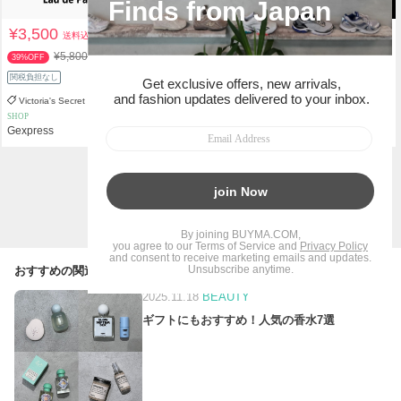
¥3,500
¥15,400
送料込
送料込
¥5,800
39%OFF
関税負担なし
関税負担なし
Victoria's Secret
Victoria's Secret
SHOP
PERSONAL SHOPPER
Gexpress
＊AMAZING＊
1
BUYMAトップ
香水・フレグランス(ビューティー)
おすすめの関連記事
2025.11.18
BEAUTY
ギフトにもおすすめ！人気の香水7選