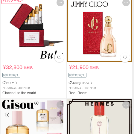
¥200クーポン
¥32,800
¥21,900
送料込
送料込
関税負担なし
関税負担なし
BULY
Jimmy Choo
PERSONAL SHOPPER
PERSONAL SHOPPER
Channel to the world
Ree_Room