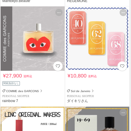
Maritokyo.Beaute'
HEGEMONE
¥27,900
¥10,800
送料込
送料込
関税負担なし
COMME des GARCONS
Sol de Janeiro
PERSONAL SHOPPER
PERSONAL SHOPPER
rainbow 7
ダイキリさん