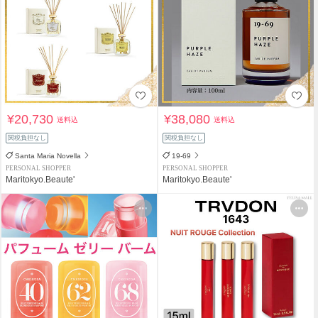
¥20,730
¥38,080
送料込
送料込
関税負担なし
関税負担なし
Santa Maria Novella
19-69
PERSONAL SHOPPER
PERSONAL SHOPPER
Maritokyo.Beaute'
Maritokyo.Beaute'