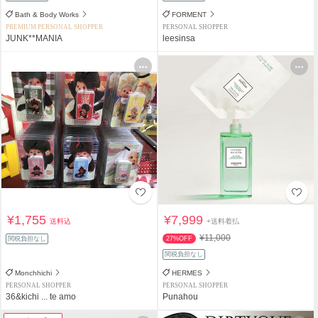
Bath & Body Works
FORMENT
PREMIUM PERSONAL SHOPPER
PERSONAL SHOPPER
JUNK**MANIA
leesinsa
¥1,755
¥7,999
送料込
+送料着払
¥11,000
関税負担なし
27%OFF
関税負担なし
Monchhichi
HERMES
PERSONAL SHOPPER
PERSONAL SHOPPER
36&kichi ... te amo
Punahou