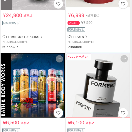
¥24,900
¥6,999
送料込
+送料着払
¥7,590
関税負担なし
7%OFF
関税負担なし
COMME des GARCONS
HERMES
PERSONAL SHOPPER
PERSONAL SHOPPER
rainbow 7
Punahou
¥200クーポン
¥6,500
¥5,100
送料込
送料込
関税負担なし
関税負担なし