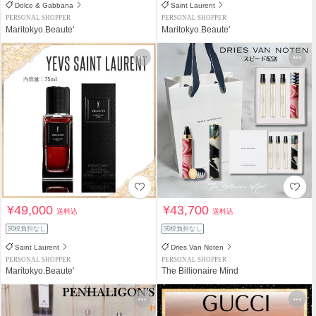
Dolce & Gabbana
Saint Laurent
PERSONAL SHOPPER
PERSONAL SHOPPER
Maritokyo.Beaute'
Maritokyo.Beaute'
¥49,000
¥43,700
送料込
送料込
関税負担なし
関税負担なし
Saint Laurent
Dries Van Noten
PERSONAL SHOPPER
PERSONAL SHOPPER
Maritokyo.Beaute'
The Billionaire Mind