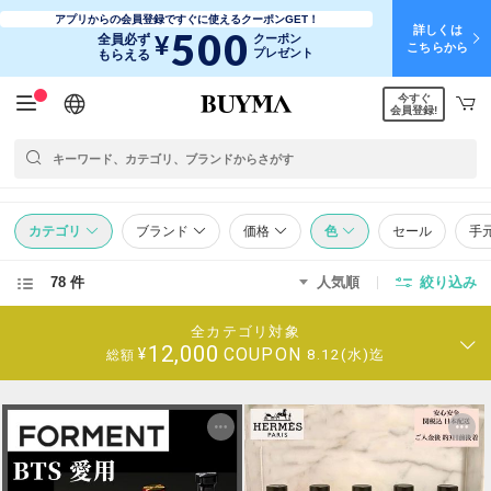
アプリからの会員登録ですぐに使えるクーポンGET！
詳しくは
500
¥
全員必ず
クーポン
こちらから
プレゼント
もらえる
今すぐ
日本語
English
简体中文
繁體中文
会員登録!
カテゴリ
ブランド
価格
色
セール
手
78 件
人気順
絞り込み
全カテゴリ対象
12,000
COUPON
¥
8.12(水)迄
総額