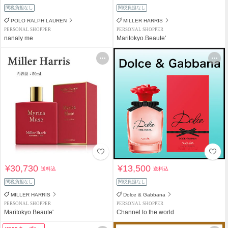
関税負担なし
関税負担なし
POLO RALPH LAUREN
MILLER HARRIS
PERSONAL SHOPPER
PERSONAL SHOPPER
nanaly me
Maritokyo.Beaute'
¥30,730
¥13,500
送料込
送料込
関税負担なし
関税負担なし
MILLER HARRIS
Dolce & Gabbana
PERSONAL SHOPPER
PERSONAL SHOPPER
Maritokyo.Beaute'
Channel to the world