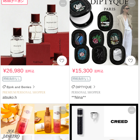
¥500クーポン
¥26,980
¥15,300
送料込
送料込
関税負担なし
関税負担なし
Bjork and Berries
DIPTYQUE
PREMIUM PERSONAL SHOPPER
PERSONAL SHOPPER
atsuko.h
**Nina**