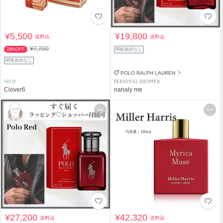
¥5,500
¥19,800
送料込
送料込
¥7,700
28%OFF
関税負担なし
関税負担なし
POLO RALPH LAUREN
SHOP
PERSONAL SHOPPER
Clover6
nanaly me
¥27,200
¥42,320
送料込
送料込