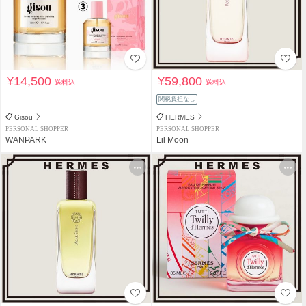
¥14,500
¥59,800
送料込
送料込
関税負担なし
Gisou
HERMES
PERSONAL SHOPPER
PERSONAL SHOPPER
WANPARK
Lil Moon