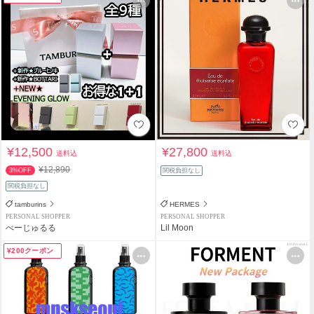
¥12,500
¥27,800
送料込
送料込
¥12,890
3%OFF
関税負担なし
関税負担なし
tamburins
HERMES
PERSONAL SHOPPER
PERSONAL SHOPPER
べーじゅるる
Lil Moon
¥200クーポン