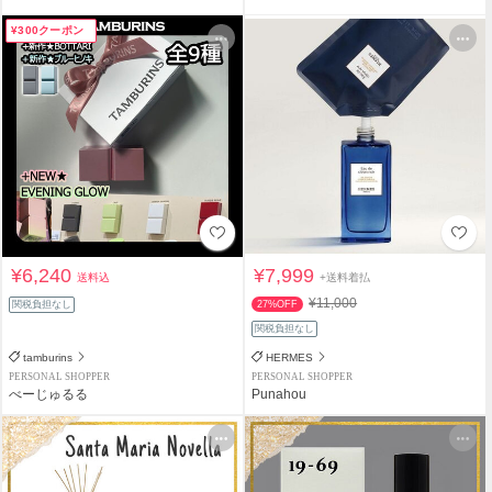
¥300クーポン
¥6,240
¥7,999
送料込
+送料着払
¥11,000
関税負担なし
27%OFF
関税負担なし
tamburins
HERMES
PERSONAL SHOPPER
PERSONAL SHOPPER
べーじゅるる
Punahou