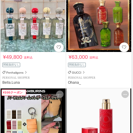
¥49,800
¥63,000
送料込
送料込
関税負担なし
関税負担なし
Penhaligons
GUCCI
PERSONAL SHOPPER
PERSONAL SHOPPER
Bella.Luna
Ohana_
¥300クーポン