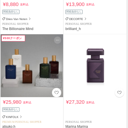
¥8,880
¥13,900
送料込
送料込
関税負担なし
関税負担なし
Dries Van Noten
DECORTE
PERSONAL SHOPPER
PERSONAL SHOPPER
The Billionaire Mind
brilliant_h
¥500クーポン
¥25,980
¥27,320
送料込
送料込
関税負担なし
KINFOLK
PREMIUM PERSONAL SHOPPER
PERSONAL SHOPPER
atsuko.h
Marina Marina