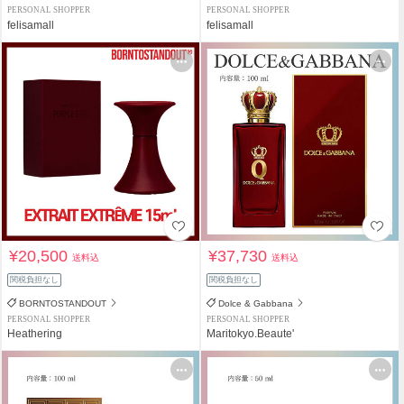
PERSONAL SHOPPER
PERSONAL SHOPPER
felisamall
felisamall
¥20,500
¥37,730
送料込
送料込
関税負担なし
関税負担なし
BORNTOSTANDOUT
Dolce & Gabbana
PERSONAL SHOPPER
PERSONAL SHOPPER
Heathering
Maritokyo.Beaute'