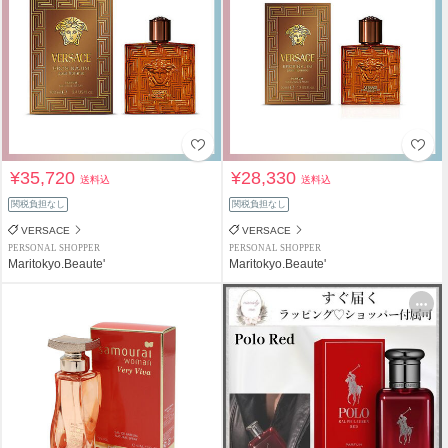
¥35,720
¥28,330
送料込
送料込
関税負担なし
関税負担なし
VERSACE
VERSACE
PERSONAL SHOPPER
PERSONAL SHOPPER
Maritokyo.Beaute'
Maritokyo.Beaute'