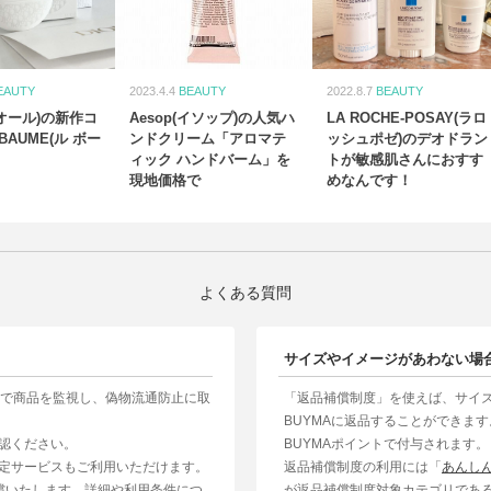
EAUTY
2023.4.4
BEAUTY
2022.8.7
BEAUTY
ィオール)の新作コ
Aesop(イソップ)の人気ハ
LA ROCHE-POSAY(ラロ
BAUME(ル ボー
ンドクリーム「アロマテ
ッシュポゼ)のデオドラン
ィック ハンドバーム」を
トが敏感肌さんにおすす
現地価格で
めなんです！
よくある質問
サイズやイメージがあわない場
制で商品を監視し、偽物流通防止に取
「返品補償制度」を使えば、サイ
BUYMAに返品することができま
認ください。
BUYMAポイントで付与されます。
定サービスもご利用いただけます。
返品補償制度の利用には「
あんし
補償いたします。詳細や利用条件につ
が返品補償制度対象カテゴリであ