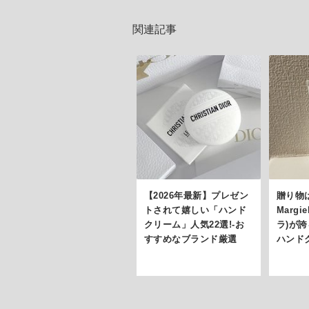
関連記事
【2026年最新】プレゼン
贈り物は
トされて嬉しい「ハンド
Marg
クリーム」人気22選!-お
ラ)が
すすめなブランド厳選
ハンド