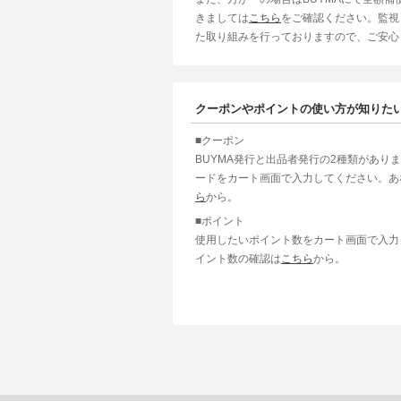
きましては
こちら
をご確認ください。監視
た取り組みを行っておりますので、ご安心
クーポンやポイントの使い方が知りた
■クーポン
BUYMA発行と出品者発行の2種類があり
ードをカート画面で入力してください。あ
ら
から。
■ポイント
使用したいポイント数をカート画面で入力
イント数の確認は
こちら
から。