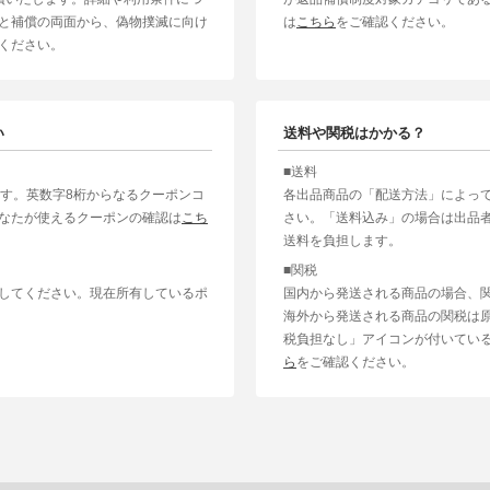
と補償の両面から、偽物撲滅に向け
は
こちら
をご確認ください。
ください。
い
送料や関税はかかる？
■送料
ます。英数字8桁からなるクーポンコ
各出品商品の「配送方法」によっ
なたが使えるクーポンの確認は
こち
さい。「送料込み」の場合は出品
送料を負担します。
■関税
してください。現在所有しているポ
国内から発送される商品の場合、
海外から発送される商品の関税は
税負担なし」アイコンが付いてい
ら
をご確認ください。