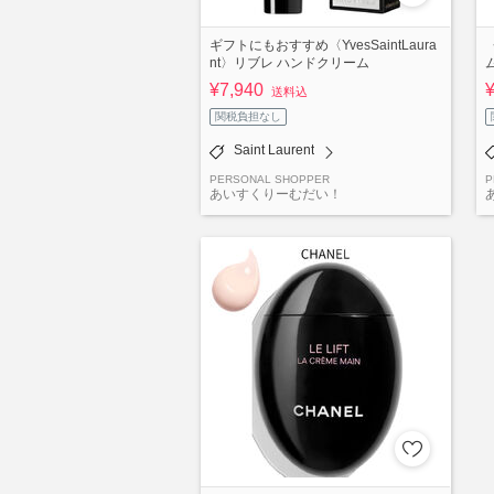
ギフトにもおすすめ〈YvesSaintLaura
nt〉リブレ ハンドクリーム
¥7,940
送料込
関税負担なし
Saint Laurent
PERSONAL SHOPPER
P
あいすくりーむだい！