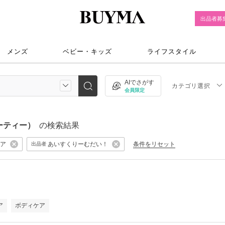
出品者募
メンズ
ベビー・キッズ
ライフスタイル
AIでさがす
カテゴリ選択
会員限定
ーティー）
の検索結果
ア
あいすくりーむだい！
条件をリセット
出品者
ア
ボディケア