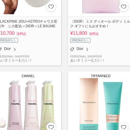
BLACKPINK JISU+ASTROチャウヌ宣
〈DIOR〉ミス ディオール ボディ ミ
伝中 シカ配合＜DIOR＞LE BAUME
ク ギフトにもおすすめ！
¥10,700
¥11,800
送料込
送料込
関税負担なし
関税負担なし
Dior
Dior
ERSONAL SHOPPER
PERSONAL SHOPPER
あいすくりーむだい！
あいすくりーむだい！