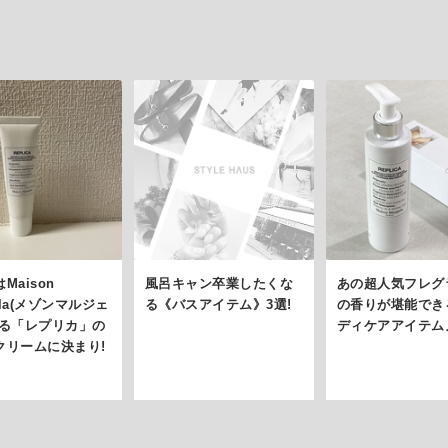
Maison
風呂キャン卒業したくな
あの超人気フレグ
iela(メゾンマルジェ
る《バスアイテム》3選!
の香りが堪能でき
誇る「レプリカ」の
ディケアアイテム
クリームに決まり!