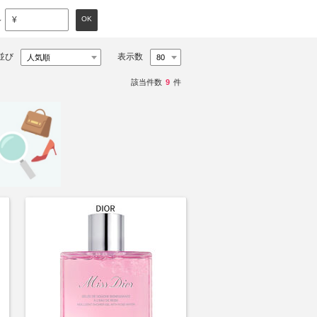
～
OK
¥
並び
表示数
該当件数
9
件