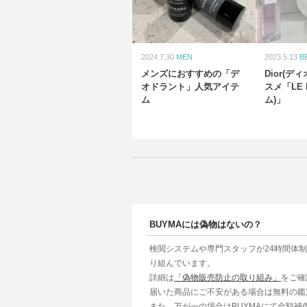
2024.7.30
MEN
2023.5.13
B
メンズにおすすめの「デ
Dior(デ
オドラント」人気アイテ
スメ「LE 
ム
ム)」
BUYMAには偽物はないの？
検閲システムや専門スタッフが24時間体
り組んでいます。
詳細は
「偽物販売防止の取り組み」
をご確
届いた商品にご不安がある場合は無料の鑑
また、万が一の場合はBUYMAにて全額