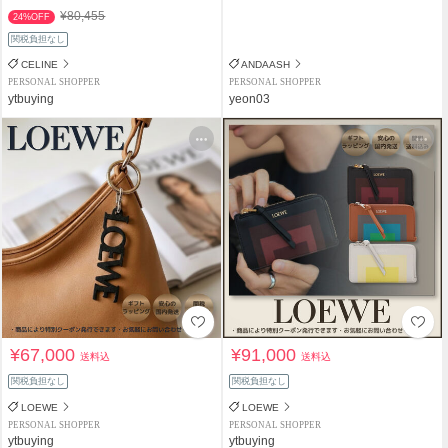
¥80,455
24%OFF
関税負担なし
CELINE
ANDAASH
PERSONAL SHOPPER
PERSONAL SHOPPER
ytbuying
yeon03
¥67,000
¥91,000
送料込
送料込
関税負担なし
関税負担なし
LOEWE
LOEWE
PERSONAL SHOPPER
PERSONAL SHOPPER
ytbuying
ytbuying