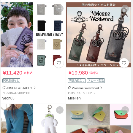
¥11,420
¥19,980
送料込
送料込
関税負担なし
関税負担なし
スピード配送
JOSEPH&STACEY
Vivienne Westwood
PERSONAL SHOPPER
PERSONAL SHOPPER
yeon03
Milelien