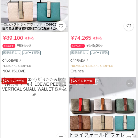
¥89,100
¥74,265
送料込
送料込
¥93,500
¥145,200
4%OFF
48%OFF
関税負担なし
スピード配送
関税負担なし
スピード配送
LOEWE
PRADA
PERSONAL SHOPPER
PREMIUM PERSONAL SHOPPER
NOAHSLOVE
Grainca
タイムセール
タイムセール