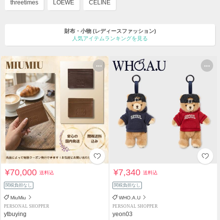
threetimes
LOEWE
CELINE
財布・小物
(レディースファッション)
人気アイテムランキングを見る
¥70,000
¥7,340
送料込
送料込
関税負担なし
関税負担なし
MiuMiu
WHO.A.U
PERSONAL SHOPPER
PERSONAL SHOPPER
ytbuying
yeon03