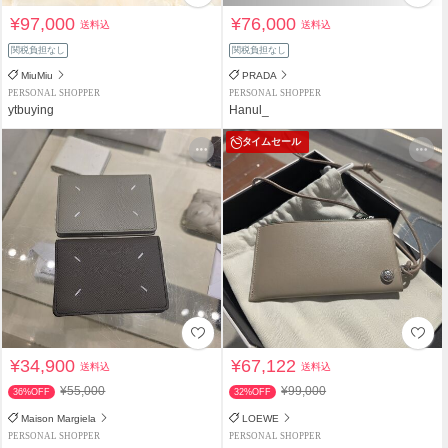
¥97,000
¥76,000
送料込
送料込
関税負担なし
関税負担なし
MiuMiu
PRADA
PERSONAL SHOPPER
PERSONAL SHOPPER
ytbuying
Hanul_
タイムセール
¥34,900
¥67,122
送料込
送料込
¥55,000
¥99,000
36%OFF
32%OFF
Maison Margiela
LOEWE
PERSONAL SHOPPER
PERSONAL SHOPPER