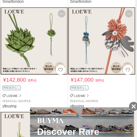
Smartlondon
Smartlondon
¥142,800
¥147,000
送料込
送料込
関税負担なし
関税負担なし
LOEWE
LOEWE
PERSONAL SHOPPER
PERSONAL SHOPPER
ytbuying
ytbuying