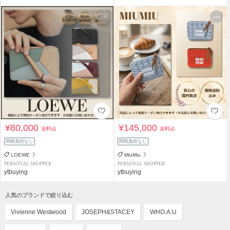
¥80,000
¥145,000
送料込
送料込
関税負担なし
関税負担なし
LOEWE
MiuMiu
PERSONAL SHOPPER
PERSONAL SHOPPER
ytbuying
ytbuying
人気のブランドで絞り込む
Vivienne Westwood
JOSEPH&STACEY
WHO.A.U