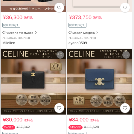
¥36,300
¥373,750
送料込
送料込
関税負担なし
関税負担なし
Vivienne Westwood
Maison Margiela
PERSONAL SHOPPER
PERSONAL SHOPPER
Milelien
ayano0509
¥80,000
¥84,000
送料込
送料込
¥87,842
¥111,628
8%OFF
24%OFF