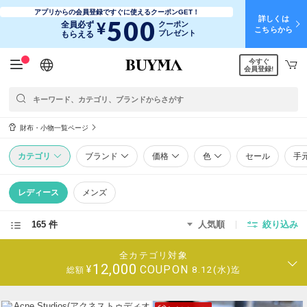
アプリからの会員登録ですぐに使えるクーポンGET！
詳しくは
500
¥
全員必ず
クーポン
こちらから
プレゼント
もらえる
今すぐ
日本語
English
简体中文
繁體中文
会員登録!
財布・小物一覧ページ
カテゴリ
ブランド
価格
色
セール
手
レディース
メンズ
165 件
人気順
絞り込み
全カテゴリ対象
12,000
COUPON
¥
8.12(水)迄
総額