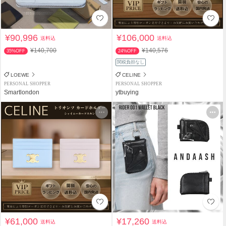
¥90,996
¥106,000
送料込
送料込
¥140,700
¥140,576
35%OFF
24%OFF
関税負担なし
LOEWE
CELINE
PERSONAL SHOPPER
PERSONAL SHOPPER
Smartlondon
ytbuying
¥61,000
¥17,260
送料込
送料込