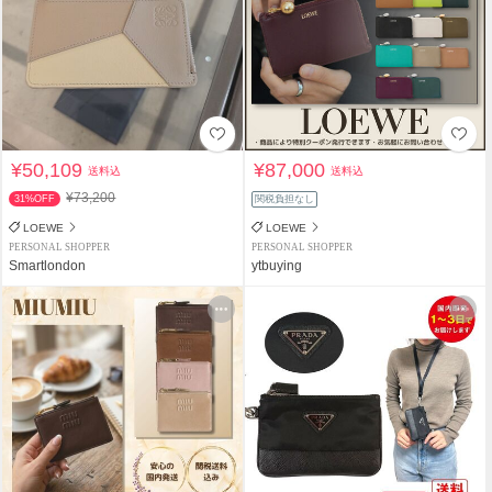
¥50,109
¥87,000
送料込
送料込
¥73,200
31%OFF
関税負担なし
LOEWE
LOEWE
PERSONAL SHOPPER
PERSONAL SHOPPER
Smartlondon
ytbuying