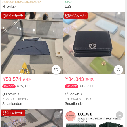
PREMIUM PERSONAL SHOPPER
SHOP
Hirokiki.k
LaG
タイムセール
タイムセール
¥53,574
¥84,843
送料込
送料込
¥75,300
¥126,500
28%OFF
32%OFF
LOEWE
LOEWE
PERSONAL SHOPPER
PERSONAL SHOPPER
Smartlondon
Smartlondon
タイムセール