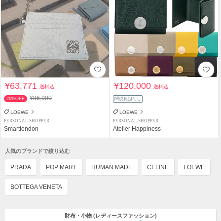
¥63,771
¥120,000
送料込
送料込
¥86,900
26%OFF
関税負担なし
LOEWE
LOEWE
PERSONAL SHOPPER
PERSONAL SHOPPER
Smartlondon
Atelier Happiness
人気のブランドで絞り込む
PRADA
POP MART
HUMAN MADE
CELINE
LOEWE
BOTTEGA VENETA
財布・小物
(レディースファッション)