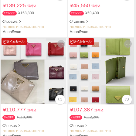
¥139,225
¥45,550
送料込
送料込
¥158,800
¥59,400
12%OFF
23%OFF
LOEWE
Valextra
PREMIUM PERSONAL SHOPPER
PREMIUM PERSONAL SHOPPER
MoonSwan
MoonSwan
タイムセール
タイムセール
¥110,777
¥107,387
送料込
送料込
¥118,000
¥112,200
6%OFF
4%OFF
PRADA
PRADA
PREMIUM PERSONAL SHOPPER
PREMIUM PERSONAL SHOPPER
MoonSwan
MoonSwan