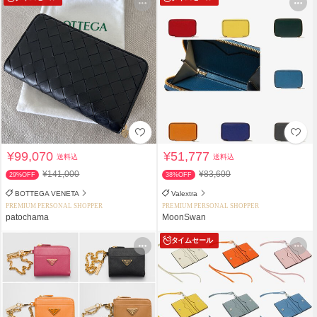
¥99,070
¥51,777
送料込
送料込
¥141,000
¥83,600
29%OFF
38%OFF
BOTTEGA VENETA
Valextra
PREMIUM PERSONAL SHOPPER
PREMIUM PERSONAL SHOPPER
patochama
MoonSwan
タイムセール