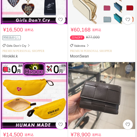
¥16,500
¥60,168
送料込
送料込
¥77,000
関税負担なし
21%OFF
Girls Don't Cry
Valextra
PREMIUM PERSONAL SHOPPER
PREMIUM PERSONAL SHOPPER
Hirokiki.k
MoonSwan
¥14,500
¥78,900
送料込
送料込