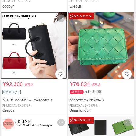
PERSONAL SHOPPER
PERSONAL SHOPPER
coobyh
Crepus
タイムセール
¥92,300
¥76,824
送料込
送料込
¥120,400
関税負担なし
36%OFF
PLAY COMME des GARCONS
BOTTEGA VENETA
PERSONAL SHOPPER
PERSONAL SHOPPER
Crepus
Smartlondon
タイムセール