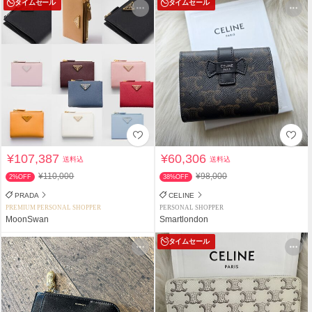
タイムセール
タイムセール
¥107,387
¥60,306
送料込
送料込
¥110,000
¥98,000
2%OFF
38%OFF
PRADA
CELINE
PREMIUM PERSONAL SHOPPER
PERSONAL SHOPPER
MoonSwan
Smartlondon
タイムセール