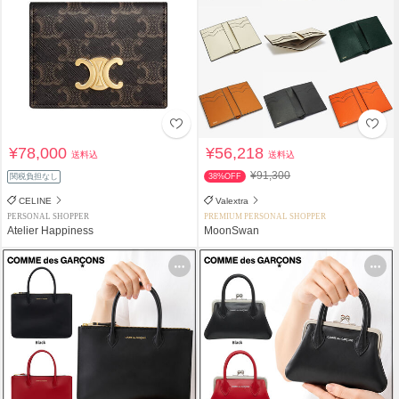
¥78,000
¥56,218
送料込
送料込
¥91,300
関税負担なし
38%OFF
CELINE
Valextra
PERSONAL SHOPPER
PREMIUM PERSONAL SHOPPER
Atelier Happiness
MoonSwan