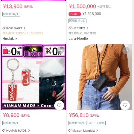
¥13,900
¥1,500,000
送料込
+送料着払
¥1,518,000
関税負担なし
1%OFF
関税負担なし
POP MART
HERMES
PREMIUM PERSONAL SHOPPER
PERSONAL SHOPPER
Hirokiki.k
Lara-Noelle
¥8,900
¥56,810
送料込
送料込
関税負担なし
関税負担なし
スピード配送
HUMAN MADE
Maison Margiela