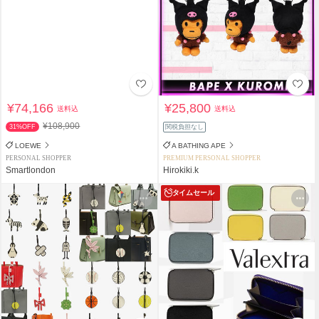
¥74,166
¥25,800
送料込
送料込
¥108,900
31%OFF
関税負担なし
LOEWE
A BATHING APE
PERSONAL SHOPPER
PREMIUM PERSONAL SHOPPER
Smartlondon
Hirokiki.k
タイムセール