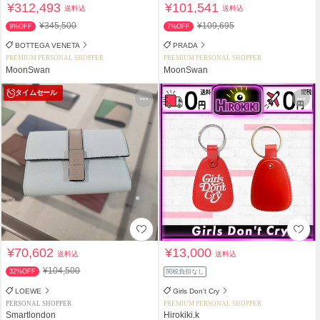
¥312,493
¥101,541
送料込
送料込
¥345,500
¥109,695
9%OFF
7%OFF
BOTTEGA VENETA
PRADA
PREMIUM PERSONAL SHOPPER
PREMIUM PERSONAL SHOPPER
MoonSwan
MoonSwan
タイムセール
¥70,602
¥13,000
送料込
送料込
¥104,500
32%OFF
関税負担なし
LOEWE
Girls Don't Cry
PERSONAL SHOPPER
PREMIUM PERSONAL SHOPPER
Smartlondon
Hirokiki.k