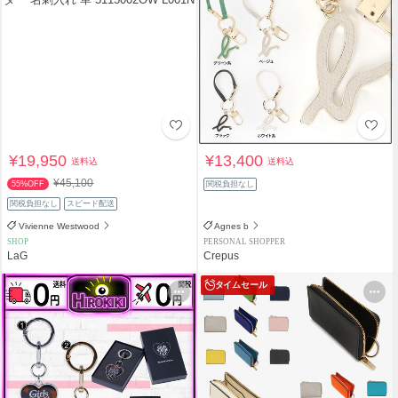
¥19,950
¥13,400
送料込
送料込
¥45,100
55%OFF
関税負担なし
関税負担なし
スピード配送
Vivienne Westwood
Agnes b
SHOP
PERSONAL SHOPPER
LaG
Crepus
タイムセール