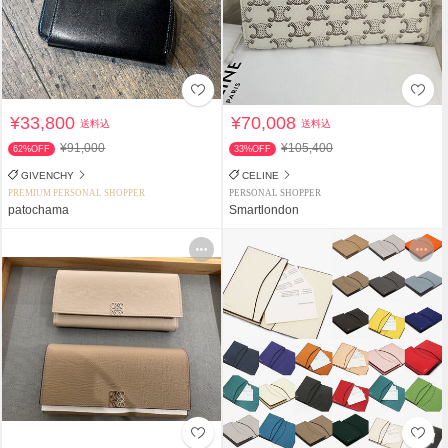
¥33,800
¥70,008
送料込
送料込
¥91,000
¥105,400
62%OFF
33%OFF
GIVENCHY
CELINE
PREMIUM PERSONAL SHOPPER
PERSONAL SHOPPER
patochama
Smartlondon