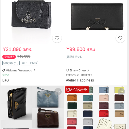
¥21,896
¥99,800
送料込
送料込
¥40,000
45%OFF
関税負担なし
関税負担なし
スピード配送
Vivienne Westwood
Jimmy Choo
SHOP
PERSONAL SHOPPER
LaG
Atelier Happiness
タイムセール