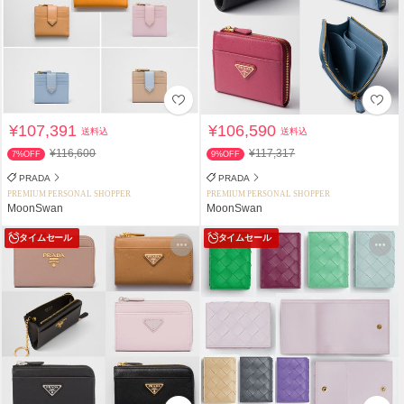
¥107,391
¥106,590
送料込
送料込
¥116,600
¥117,317
7%OFF
9%OFF
PRADA
PRADA
PREMIUM PERSONAL SHOPPER
PREMIUM PERSONAL SHOPPER
MoonSwan
MoonSwan
タイムセール
タイムセール