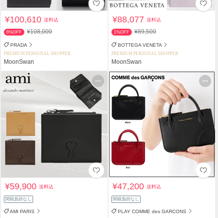
¥100,610
¥88,077
送料込
送料込
¥108,000
¥89,500
6%OFF
1%OFF
PRADA
BOTTEGA VENETA
PREMIUM PERSONAL SHOPPER
PREMIUM PERSONAL SHOPPER
MoonSwan
MoonSwan
¥59,900
¥47,200
送料込
送料込
関税負担なし
関税負担なし
AMI PARIS
PLAY COMME des GARCONS