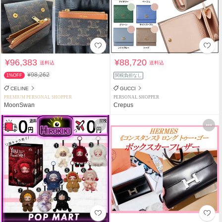
¥96,383
¥88,720
送料込
送料込
¥98,262
1%OFF
関税負担なし
CELINE
GUCCI
PREMIUM PERSONAL SHOPPER
PERSONAL SHOPPER
MoonSwan
Crepus