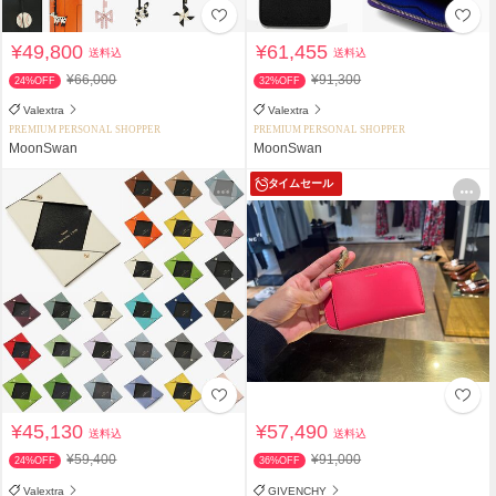
¥49,800
¥61,455
送料込
送料込
¥66,000
¥91,300
24%OFF
32%OFF
Valextra
Valextra
PREMIUM PERSONAL SHOPPER
PREMIUM PERSONAL SHOPPER
MoonSwan
MoonSwan
タイムセール
¥45,130
¥57,490
送料込
送料込
¥59,400
¥91,000
24%OFF
36%OFF
Valextra
GIVENCHY