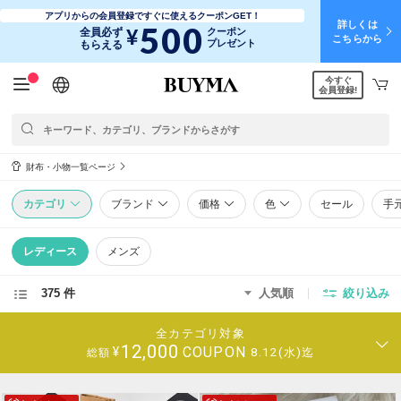
アプリからの会員登録ですぐに使えるクーポンGET！
詳しくは
500
¥
全員必ず
クーポン
こちらから
プレゼント
もらえる
今すぐ
日本語
English
简体中文
繁體中文
会員登録!
財布・小物一覧ページ
カテゴリ
ブランド
価格
色
セール
手
レディース
メンズ
375 件
人気順
絞り込み
全カテゴリ対象
12,000
COUPON
¥
8.12(水)迄
総額