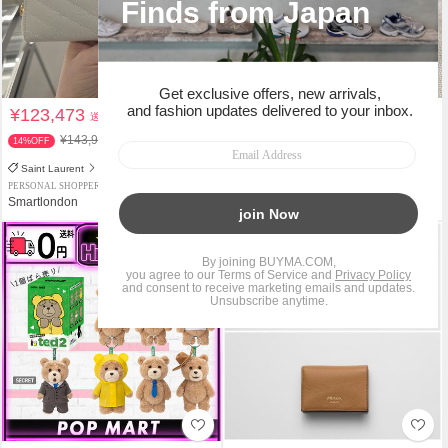
¥123,473
¥54,520
送料込
送料込
¥143,900
¥69,800
14%OFF
21%OFF
Saint Laurent
LOEWE
PERSONAL SHOPPER
PREMIUM PERSONAL SHOPPER
Smartlondon
patochama
タイムセール