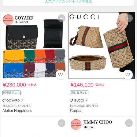
人気アイテムランキングを見る
¥230,000
¥146,100
送料込
送料込
関税負担なし
関税負担なし
GOYARD
GUCCI
PERSONAL SHOPPER
PERSONAL SHOPPER
Atelier Happiness
Crepus