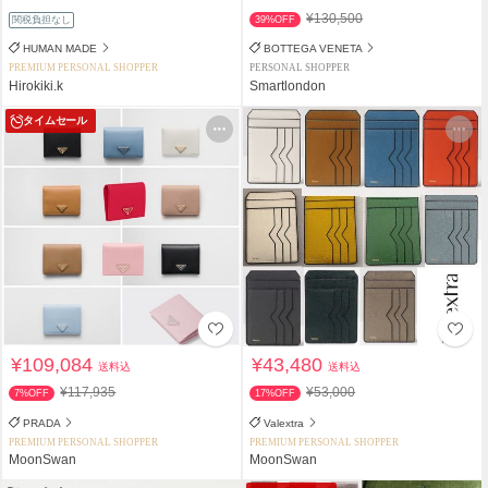
¥130,500
関税負担なし
39%OFF
HUMAN MADE
BOTTEGA VENETA
PREMIUM PERSONAL SHOPPER
PERSONAL SHOPPER
Hirokiki.k
Smartlondon
タイムセール
¥109,084
¥43,480
送料込
送料込
¥117,935
¥53,000
7%OFF
17%OFF
PRADA
Valextra
PREMIUM PERSONAL SHOPPER
PREMIUM PERSONAL SHOPPER
MoonSwan
MoonSwan