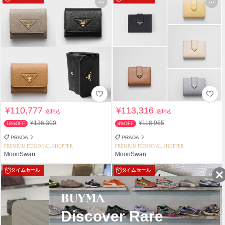
¥110,777
¥113,316
送料込
送料込
¥136,300
¥118,965
18%OFF
4%OFF
PRADA
PRADA
PREMIUM PERSONAL SHOPPER
PREMIUM PERSONAL SHOPPER
MoonSwan
MoonSwan
タイムセール
タイムセール