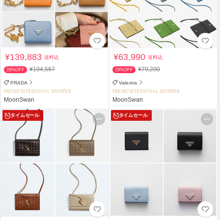
¥139,883
¥63,990
送料込
送料込
¥194,567
¥79,200
28%OFF
19%OFF
PRADA
Valextra
PREMIUM PERSONAL SHOPPER
PREMIUM PERSONAL SHOPPER
MoonSwan
MoonSwan
タイムセール
タイムセール