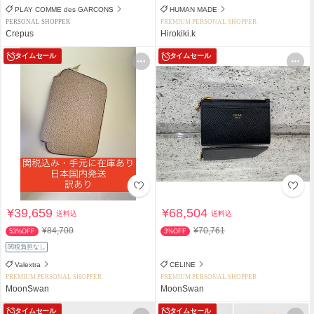
PLAY COMME des GARCONS
HUMAN MADE
PERSONAL SHOPPER
PREMIUM PERSONAL SHOPPER
Crepus
Hirokiki.k
タイムセール
タイムセール
¥39,659
¥68,504
送料込
送料込
¥84,700
¥70,761
53%OFF
3%OFF
関税負担なし
Valextra
CELINE
PREMIUM PERSONAL SHOPPER
PREMIUM PERSONAL SHOPPER
MoonSwan
MoonSwan
タイムセール
タイムセール