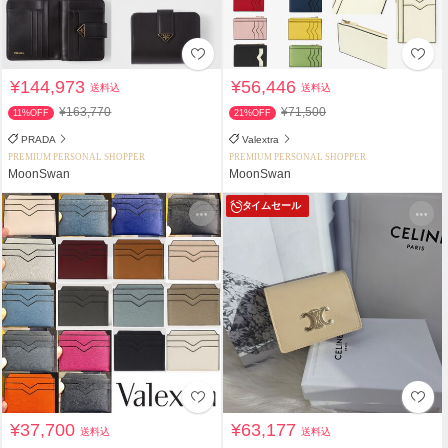
¥144,973
¥56,446
送料込
送料込
¥163,770
¥71,500
11%OFF
21%OFF
PRADA
Valextra
PREMIUM PERSONAL SHOPPER
PREMIUM PERSONAL SHOPPER
MoonSwan
MoonSwan
タイムセール
¥37,700
¥63,177
送料込
送料込