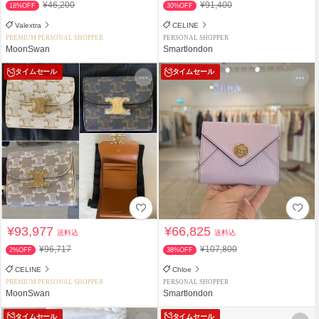
¥46,200
¥91,400
18%OFF
30%OFF
Valextra
CELINE
PREMIUM PERSONAL SHOPPER
PERSONAL SHOPPER
MoonSwan
Smartlondon
タイムセール
タイムセール
¥93,977
¥66,825
送料込
送料込
¥96,717
¥107,800
2%OFF
38%OFF
CELINE
Chloe
PREMIUM PERSONAL SHOPPER
PERSONAL SHOPPER
MoonSwan
Smartlondon
タイムセール
タイムセール