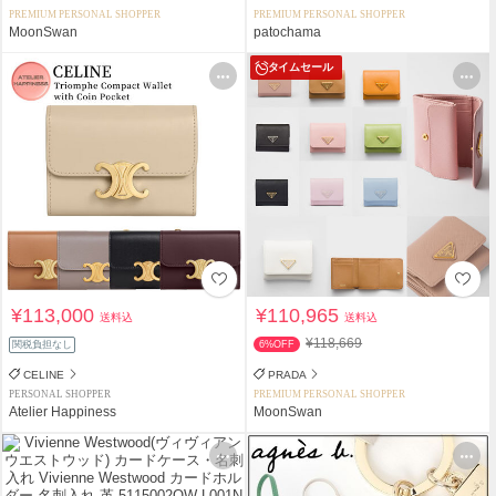
PREMIUM PERSONAL SHOPPER
PREMIUM PERSONAL SHOPPER
MoonSwan
patochama
タイムセール
¥113,000
¥110,965
送料込
送料込
¥118,669
関税負担なし
6%OFF
CELINE
PRADA
PERSONAL SHOPPER
PREMIUM PERSONAL SHOPPER
Atelier Happiness
MoonSwan