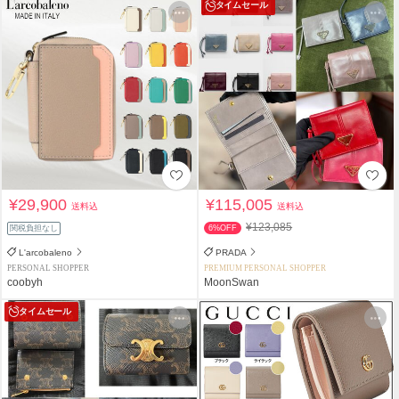
タイムセール
¥29,900
¥115,005
送料込
送料込
¥123,085
関税負担なし
6%OFF
L'arcobaleno
PRADA
PERSONAL SHOPPER
PREMIUM PERSONAL SHOPPER
coobyh
MoonSwan
タイムセール