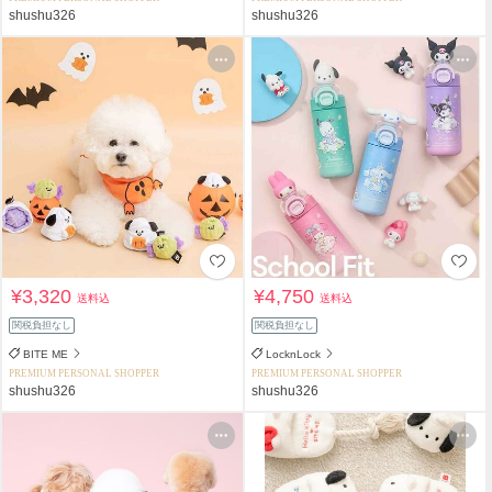
shushu326
shushu326
¥3,320
¥4,750
送料込
送料込
関税負担なし
関税負担なし
BITE ME
LocknLock
PREMIUM PERSONAL SHOPPER
PREMIUM PERSONAL SHOPPER
shushu326
shushu326