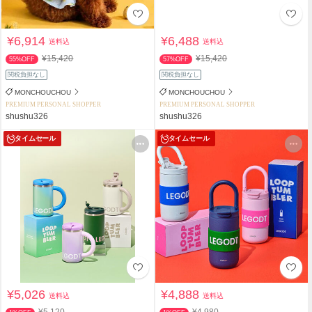
¥6,914
¥6,488
送料込
送料込
¥15,420
¥15,420
55%OFF
57%OFF
関税負担なし
関税負担なし
MONCHOUCHOU
MONCHOUCHOU
PREMIUM PERSONAL SHOPPER
PREMIUM PERSONAL SHOPPER
shushu326
shushu326
タイムセール
タイムセール
¥5,026
¥4,888
送料込
送料込
¥5,120
¥4,980