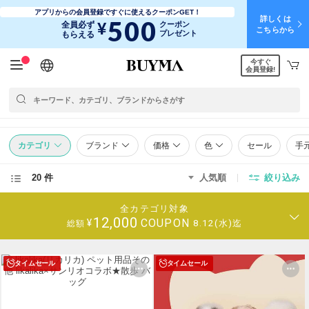
アプリからの会員登録ですぐに使えるクーポンGET！
詳しくは
500
¥
全員必ず
クーポン
こちらから
プレゼント
もらえる
今すぐ
日本語
English
简体中文
繁體中文
会員登録!
カテゴリ
ブランド
価格
色
セール
手
20 件
人気順
絞り込み
全カテゴリ対象
12,000
COUPON
¥
8.12(水)迄
総額
タイムセール
タイムセール