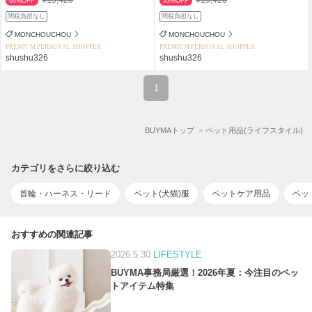
66%OFF
33%OFF
関税負担なし
関税負担なし
MONCHOUCHOU
MONCHOUCHOU
PREMIUM PERSONAL SHOPPER
PREMIUM PERSONAL SHOPPER
shushu326
shushu326
1
BUYMAトップ
ペット用品(ライフスタイル)
カテゴリをさらに絞り込む
首輪・ハーネス・リード
ペット(犬猫)服
ペットケア用品
ペッ
おすすめの関連記事
2026.5.30
LIFESTYLE
BUYMA事務局厳選！2026年夏：今注目のペッ
トアイテム特集