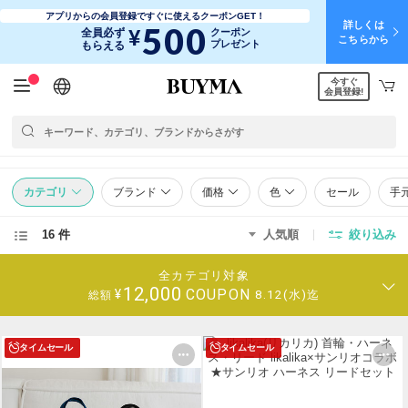
アプリからの会員登録ですぐに使えるクーポンGET！
詳しくは
500
¥
全員必ず
クーポン
こちらから
プレゼント
もらえる
今すぐ
日本語
English
简体中文
繁體中文
会員登録!
カテゴリ
ブランド
価格
色
セール
手
16 件
人気順
絞り込み
全カテゴリ対象
12,000
COUPON
¥
8.12(水)迄
総額
タイムセール
タイムセール