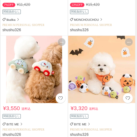
¥11,420
¥15,420
7%OFF
13%OFF
関税負担なし
関税負担なし
likalika
MONCHOUCHOU
PREMIUM PERSONAL SHOPPER
PREMIUM PERSONAL SHOPPER
shushu326
shushu326
¥3,550
¥3,320
送料込
送料込
関税負担なし
関税負担なし
BITE ME
BITE ME
PREMIUM PERSONAL SHOPPER
PREMIUM PERSONAL SHOPPER
shushu326
shushu326