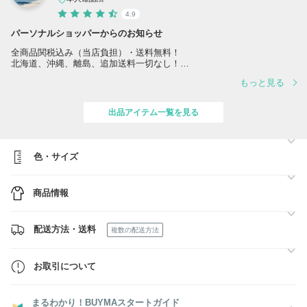
4.9
パーソナルショッパーからのお知らせ
全商品関税込み（当店負担）・送料無料！
北海道、沖縄、離島、追加送料一切なし！
もっと見る
★BUYMA認定プレミアムパーソナルショッパー
★安心の海外通販・BUYMA販売実績7万件以上
★アメリカ販売業ライセンス所持/フロリダ州管轄
出品アイテム一覧を見る
★取扱商品はもちろん全て100%正規品絶対保証
色・サイズ
商品情報
配送方法・送料
複数の配送方法
お取引について
まるわかり！BUYMAスタートガイド