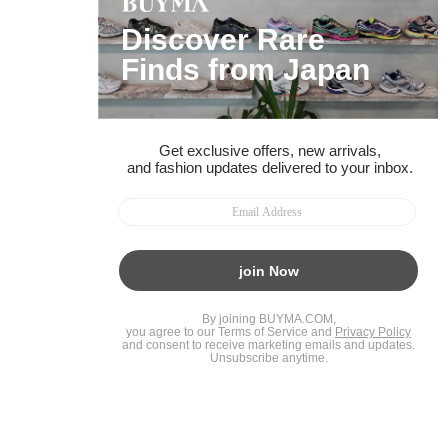
BUYMAスタートガイド
安心への取り組み
ガイド・お問い合わせ
かんたん購入ガイド
BUYMA偽物販売防止の取り組み
BUYMA CARD
利用規約
プライバシー
特定商取引法に関する表記
お客様情報の外部送信について
脆弱性報告
お知らせ(PCサイト)
会社案内
スタッフ募集