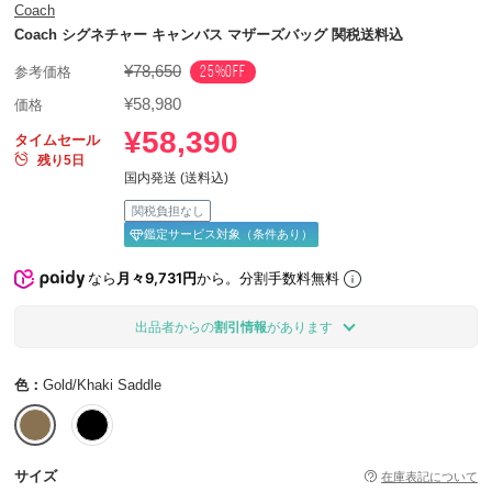
Coach
Coach シグネチャー キャンバス マザーズバッグ 関税送料込
¥78,650
25%OFF
参考価格
¥58,980
価格
¥58,390
タイムセール
残り5日
国内発送 (送料込)
関税負担なし
鑑定サービス対象（条件あり）
なら
月々9,731円
から。分割手数料無料
出品者からの
割引情報
があります
色：
Gold/Khaki Saddle
サイズ
在庫表記について