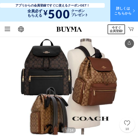
アプリからの会員登録ですぐに使えるクーポンGET！
詳しくは
500
¥
全員必ず
クーポン
こちらから
プレゼント
もらえる
今すぐ
日本語
English
简体中文
繁體中文
会員登録!
10
1
14
/