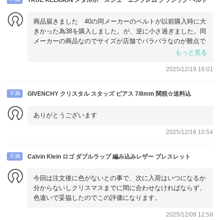
TRUE RELIGION メタルホースシューエンブレム クラシック ベルト
商品届きました 40の同メーカーのベルトが以前購入時に大
きかった為38を購入しました。が、逆に小さ過ぎました。同
メーカーの商品なのでサイズが店舗でバラバラなのが難点で
す。商品自体問題ありません。
もっと見る
2025/12/19 16:01
不満
GIVENCHY クリスタル スタッズ ピアス 7/8mm 関税☆送料込
ありがとうございます
2025/12/16 10:54
不満
Calvin Klein ロゴ ダブルラップ 編み込みレザー ブレスレット
今回は注文後に色がないとの事で、次に入荷はいつになるか
分からないしクリスマスまでに間に合わせなければならず、
色違いで妥協したのでこの評価になります。
2025/12/09 12:58