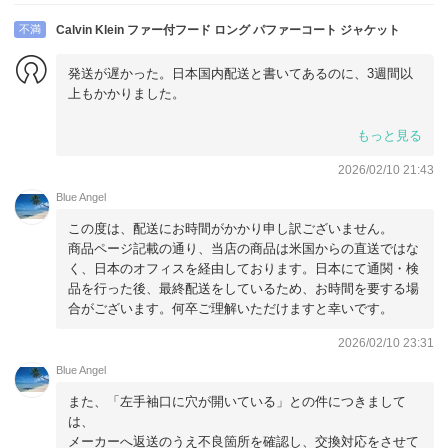
不満
Calvin Klein ファー付フード ロング パファーコート ジャケット
発送が遅かった。日本国内配送と書いてあるのに、3週間以
上もかかりました。
左手袖口穴が開いてる、新品のはずですね、中古ですか？
もっと見る
正規品ですか？
2026/02/10 21:43
Blue Angel
この度は、配送にお時間がかかり申し訳ございません。
商品ページ記載の通り、当店の商品は米国からの直送ではな
く、日本のオフィスを経由しております。日本にて通関・検
品を行った後、最終配送をしているため、お時間を要する場
合がございます。何卒ご理解いただけますと幸いです。
2026/02/10 23:31
Blue Angel
また、「左手袖口に穴が開いている」との件につきまして
は、
メーカーへ返送のうえ不良箇所を確認し、交換対応をさせて