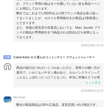
が、ブランド専用の箱は元々付属していない旨を商品ページ
にも明記しております。
弊社ではこれまで1,000件以上の同ブランド商品を取り扱っ
てまいりましたが、そのうち専用箱付きの商品は1割程度に
とどまります。
また、米国の直営店や百貨店においても、Marc Jacobs ブラ
ンドの商品が専用箱付きで納品される割合は1％未満となっ
ております。
2025/10/02 23:15
不満
Calvin Klein ロゴ 柔らかコットンテリー スウェットトレーナー
商品の紐のほつれがいくつかあったのと、首周りの縫い方が
適当で、いかにもパチモン感があり、カルバンクラインって
こんなしょぼかったっけ？となった。本当に本物かどうか怪
しいです…。
もっと見る
対応や梱包は丁寧でした、ありがとうございます。
2025/09/18 12:57
Blue Angel
弊社の取扱商品は100％正規品、直営店買い付け商品です。