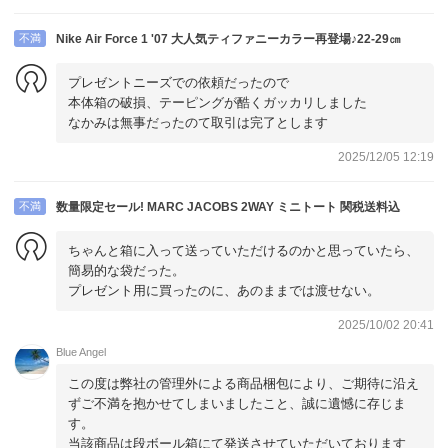
不満
Nike Air Force 1 '07 大人気ティファニーカラー再登場♪22-29㎝
プレゼントニーズでの依頼だったので
本体箱の破損、テーピングが酷くガッカリしました
なかみは無事だったのて取引は完了とします
2025/12/05 12:19
不満
数量限定セール! MARC JACOBS 2WAY ミニトート 関税送料込
ちゃんと箱に入って送っていただけるのかと思っていたら、
簡易的な袋だった。
プレゼント用に買ったのに、あのままでは渡せない。
2025/10/02 20:41
Blue Angel
この度は弊社の管理外による商品梱包により、ご期待に沿え
ずご不満を抱かせてしまいましたこと、誠に遺憾に存じま
す。
当該商品は段ボール箱にて発送させていただいております