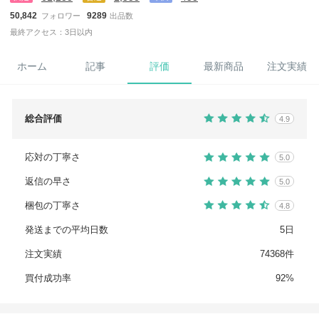
50,842
9289
フォロワー
出品数
最終アクセス：3日以内
ホーム
記事
評価
最新商品
注文実績
総合評価
4.9
応対の丁寧さ
5.0
返信の早さ
5.0
梱包の丁寧さ
4.8
発送までの平均日数
5日
注文実績
74368件
買付成功率
92%