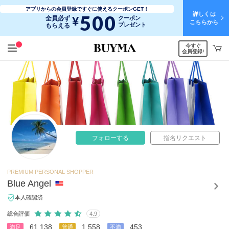
アプリからの会員登録ですぐに使えるクーポンGET！
詳しくは
500
¥
全員必ず
クーポン
こちらから
プレゼント
もらえる
今すぐ
会員登録!
フォローする
指名リクエスト
PREMIUM PERSONAL SHOPPER
Blue Angel
本人確認済
総合評価
4.9
61,138
1,558
453
満足
普通
不満