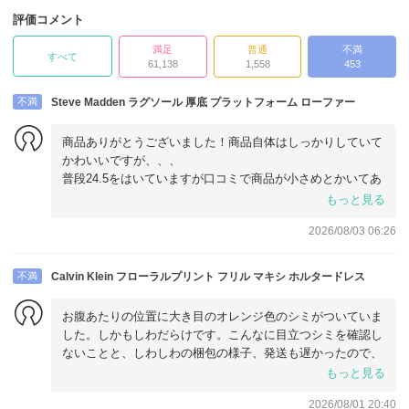
評価コメント
満足
普通
不満
すべて
61,138
1,558
453
不満
Steve Madden ラグソール 厚底 プラットフォーム ローファー
商品ありがとうございました！商品自体はしっかりしていて
かわいいですが、、、
普段24.5をはいていますが口コミで商品が小さめとかいてあ
り、25をかいましたが
もっと見る
指がついてしまい小さく歩いたら痛くなりそうです
2026/08/03 06:26
出品者さんは悪くないが商品サイズは気をつけた方がよいで
す！
梱包、配送は問題なかったです。
不満
Calvin Klein フローラルプリント フリル マキシ ホルタードレス
ありがとうございました
お腹あたりの位置に大き目のオレンジ色のシミがついていま
した。しかもしわだらけです。こんなに目立つシミを確認し
ないことと、しわしわの梱包の様子、発送も遅かったので、
返品手続きをすると面倒そうな業者なのだと思い、自分でク
もっと見る
リーニングしました。どうにかシミしわは取れましたが、取
2026/08/01 20:40
引には注意が必要だと感じました。