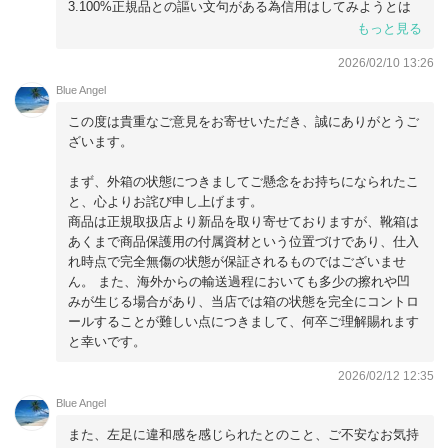
3.100%正規品との謳い文句がある為信用はしてみようとは
思いますが「ん？」と感じたのが正直なところです。
もっと見る
2026/02/10 13:26
以上
Blue Angel
この度は貴重なご意見をお寄せいただき、誠にありがとうご
ざいます。
まず、外箱の状態につきましてご懸念をお持ちになられたこ
と、心よりお詫び申し上げます。
商品は正規取扱店より新品を取り寄せておりますが、靴箱は
あくまで商品保護用の付属資材という位置づけであり、仕入
れ時点で完全無傷の状態が保証されるものではございませ
ん。 また、海外からの輸送過程においても多少の擦れや凹
みが生じる場合があり、当店では箱の状態を完全にコントロ
ールすることが難しい点につきまして、何卒ご理解賜れます
と幸いです。
2026/02/12 12:35
Blue Angel
また、左足に違和感を感じられたとのこと、ご不安なお気持