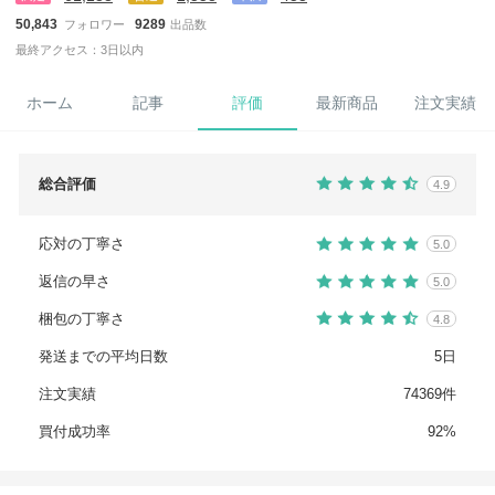
50,843
9289
フォロワー
出品数
最終アクセス：3日以内
ホーム
記事
評価
最新商品
注文実績
総合評価
4.9
応対の丁寧さ
5.0
返信の早さ
5.0
梱包の丁寧さ
4.8
発送までの平均日数
5日
注文実績
74369件
買付成功率
92%