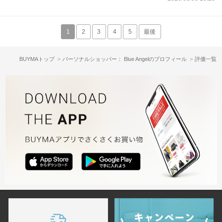
1
2
3
4
5
最後
BUYMAトップ
パーソナルショッパー： Blue Angelのプロフィール
評価一覧