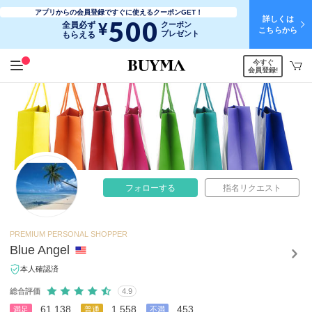
アプリからの会員登録ですぐに使えるクーポンGET！
詳しくは
500
¥
全員必ず
クーポン
こちらから
プレゼント
もらえる
今すぐ
会員登録!
フォローする
指名リクエスト
PREMIUM PERSONAL SHOPPER
Blue Angel
本人確認済
総合評価
4.9
61,138
1,558
453
満足
普通
不満