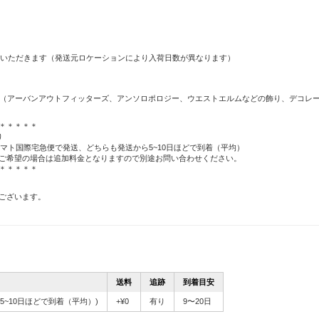
ほどいただきます（発送元ロケーションにより入荷日数が異なります）
itters（アーバンアウトフィッターズ、アンソロポロジー、ウエストエルムなどの飾り、デコレ
＊＊＊＊＊
り
）又はヤマト国際宅急便で発送、どちらも発送から5~10日ほどで到着（平均）
ご希望の場合は追加料金となりますので別途お問い合わせください。
＊＊＊＊＊
ございます。
送料
追跡
到着目安
5~10日ほどで到着（平均）)
+¥0
有り
9〜20日