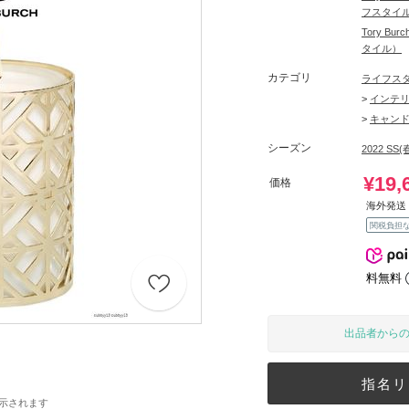
フスタイ
Tory B
タイル）
カテゴリ
ライフス
>
インテ
>
キャン
シーズン
2022 SS(
¥19,
価格
海外発送 
関税負担
料無料
出品者から
指名リ
示されます