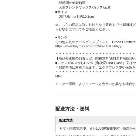
55時間の燃焼時間
大豆ブレンドワックス/ガラス/金属
■サイズ
D約7.6cm x H約10.2cm
☆こちらの商品は買い付けとなり発送まで4~10日
☆お取引についてをご確認ください。
■リンク
その他人気のホームグッズブランド Urban Outf
https://www.buyma.com/r/-C2402O1/Cubbyy/
＊＊＊＊＊＊＊＊＊＊＊＊＊＊＊＊＊＊＊＊＊＊＊＊
【商品発送後の到着目安】関税無料/送料無料/追跡あ
■ロサンゼルスからUSPS（郵便局First-Class
＊郵便事情は左右されます。エクスプレス便や保険を
＊＊＊＊＊＊＊＊＊＊＊＊＊＊＊＊＊＊＊＊＊＊＊＊
MN8
モニター環境によりイメージと色合いが異なる場合が
配送方法・送料
配送方法
ヤマト国際宅急便、またはUSPS(郵便局)
(発送から