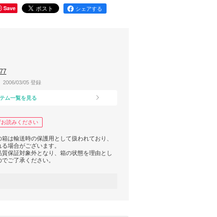
Save
シェアする
77
2006/03/05 登録
テム一覧を見る
ずお読みください
の箱は輸送時の保護用として扱われており、
れる場合がございます。
品質保証対象外となり、箱の状態を理由とし
のでご了承ください。
箱を包装しての発送となります。段ボールで
可能となっております。
CKERSの店舗購入の場合は内側タグに赤いマ
止用のマークとなります（外からは見えませ