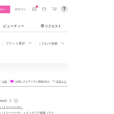
ログイン
集中！
ビューティー
リクエスト
ブランド選択
こだわり検索
ス:
149
お気に入りアイテム登録:
20人
通報する
Burch
i
urch（トリーバーチ）
urch（トリーバーチ） × インテリア雑貨（ライ