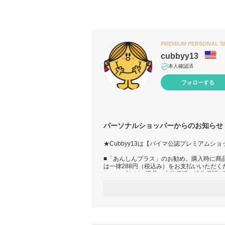
PREMIUM PERSONAL 
cubbyy13
本人確認済
フォローする
パーソナルショッパーからのお知らせ
★Cubbyy13は【バイマ公認プレミアムシ
■「あんしんプラス」のお勧め。購入時に商品
は一律288円（税込み）をお支払いいただ
シューズなどの返品、本物保証、紛失保証が
ます。
詳しくは→
https://www.buyma.com/contents
■複数ご注文割引あり
■在庫は変動いたします。完おります。売の
前に在庫確認をお勧めします。