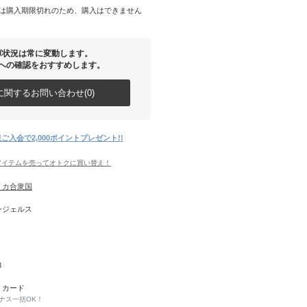
は購入期限切れのため、購入はできません
庫状況は常に変動します。
への確認をおすすめします。
関するお問い合わせ(0)
ご入会で2,000ポイントプレゼント!!
アイテムを売ってオトクに買い替え！
リカ合衆国
ンジェルス
8
トカード
ナス一括OK！