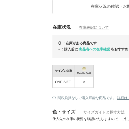
在庫状況の確認・お
在庫状況
在庫表記について
◎ ：在庫がある商品です
○ ：購入前に
出品者への在庫確認
をおすすめ
サイズの名称
Metallic Gold
ONE SIZE
×
AVARIA:色落ちしない水に強い女子に味方の
リーブランド
関税負担なしで購入可能な商品です。
詳細は
色・サイズ
サイズガイドと採寸方法
仕入先の在庫の状況を確認いたしますので、ご注