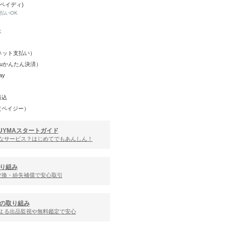
(ペイディ)
と払いOK
K
Y（ネット支払い）
（auかんたん決済）
ay
振込
（ペイジー）
UYMAスタートガイド
んなサービス？はじめてでもあんしん！
り組み
交換・紛失補償で安心取引
の取り組み
による出品監視や無料鑑定で安心