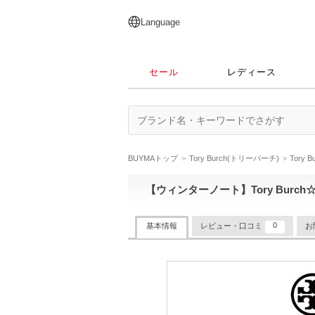
English
日本語
简体中文
繁體中文
Language
セール
レディース
BUYMAトップ
Tory Burch(トリーバーチ)
Tory
【ウィンターノート】Tory Burch☆
0
基本情報
レビュー・口コミ
お