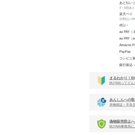
あと払い 
3・6回あ
楽天ペイ
分割払いO
d払い
au PA
au PAY
Amazon P
PayPay
コンビニ
銀行振込
まるわかり！B
BUYMAってど
あんしんへの取
本物保証・不良
偽物販売防止へ
BUYMA事務局