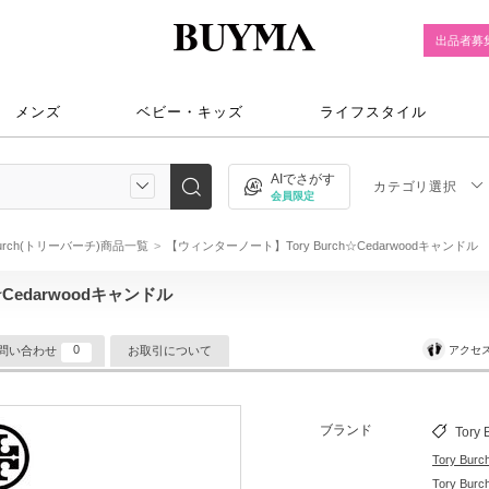
出品者募
メンズ
ベビー・キッズ
ライフスタイル
AIでさがす
カテゴリ選択
会員限定
 Burch(トリーバーチ)商品一覧
【ウィンターノート】Tory Burch☆Cedarwoodキャンドル
Cedarwoodキャンドル
0
アクセ
問い合わせ
お取引について
ブランド
Tory 
Tory B
Tory B