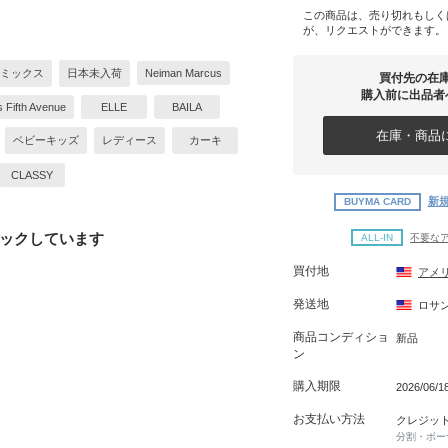
この商品は、売り切れもしく
が、リクエストができます。
ミックス
日本未入荷
Neiman Marcus
買付先の在
購入前に出品者
 Fifth Avenue
ELLE
BAILA
在庫・商品に
ベビーキッズ
レディース
カーキ
CLASSY
新規
BUYMA CARD
ックしています
ALL-IN
不要な
買付地
アメ
発送地
ロサ
商品コンディショ
新品
ン
購入期限
2026/06/1
お支払い方法
クレジッ
分割・ボー