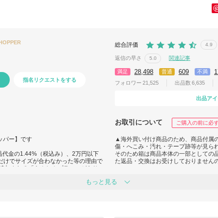
SHOPPER
総合評価
4.9
返信の早さ
関連記事
5.0
28,498
609
1
満足
普通
不満
指名リクエストをする
フォロワー
21,525
出品数
6,635
出品アイ
お取引について
ご購入の前に必
ョッパー】です
▲海外買い付け商品のため、商品付属
傷・へこみ・汚れ・テープ跡等が見ら
代金の1.44%（税込み）、2万円以下
そのため箱は商品本体の一部としての
くだけでサイズが合わなかった等の理由で
た返品・交換はお受けしておりません
追加される「あんしんプラス」があり
お安く提供しておりますので基本、靴
もっと見る
/safety/anshin.html
の発送ご希望の場合は追加送料で対応
場合はキャンセルとなりますのでご注文
▲UGG商品について：UGG親会社DE
ーキングがみられますがこれは返品防
ん）