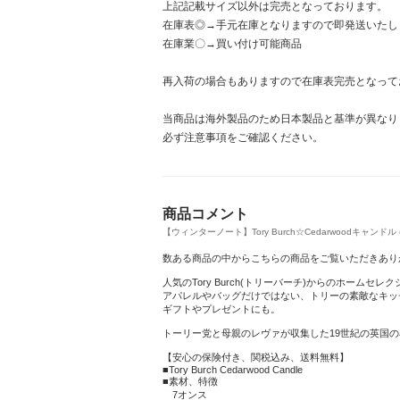
上記記載サイズ以外は完売となっております。
在庫表◎→手元在庫となりますので即発送いたし
在庫業〇→買い付け可能商品
再入荷の場合もありますので在庫表完売となって
当商品は海外製品のため日本製品と基準が異なり
必ず注意事項をご確認ください。
商品コメント
【ウィンターノート】Tory Burch☆Cedarwoodキャンドル (7
数ある商品の中からこちらの商品をご覧いただきあり
人気のTory Burch(トリーバーチ)からのホームセレ
アパレルやバッグだけではない、トリーの素敵なキッ
ギフトやプレゼントにも。
トーリー党と母親のレヴァが収集した19世紀の英国
【安心の保険付き、関税込み、送料無料】
■Tory Burch Cedarwood Candle
■素材、特徴
7オンス