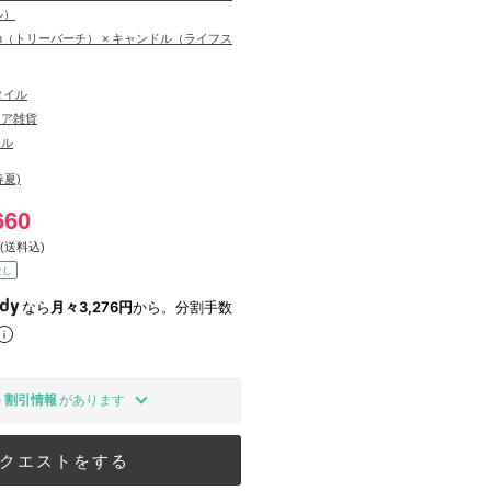
ル）
urch（トリーバーチ） × キャンドル（ライフス
タイル
リア雑貨
ドル
春夏)
660
(送料込)
なし
なら
月々3,276円
から。分割手数
の
割引情報
があります
クエストをする