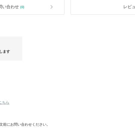
▲アメリカ買い付け商品（並行輸入）
問い合わせ
レビ
(0)
ズとなり日本サイズと異なる場合がご
や糊付けの雑さなどが目につく場合も
▲箱付き（靴など）の商品のみラッピ
動します。ご注文後のお値段調整（割
▲返品交換は賜っておりません。あん
イメージやサイズ違いでの返品保証制
す。
詳しくは
https://www.buyma.com/cont
します
▲【3辺160cm以上の大型家具】
本州/四国以外への発送は別途追加料金
▲法人様のご利用目的でのご購入は、別
加、法人様負担となります。
新ジュエ
UGGファブリック特集♪大セール
【完売サイ
イテム
こちら
文前にお問い合わせください。