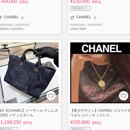
¥764,000
¥120,000
送料込
送料込
関税負担なし
CHANEL
CHANEL
ERSONAL SHOPPER
PERSONAL SHOPPER
aison Lumiere.
noan style
26A【CHANEL】ドーヴィル デニム A
【希少デザイン】CHANEL ココマド
S3351 メティエダール
ワゼル コインネックレス
1,199,330
¥155,900
送料込
送料込
関税負担なし
関税負担なし