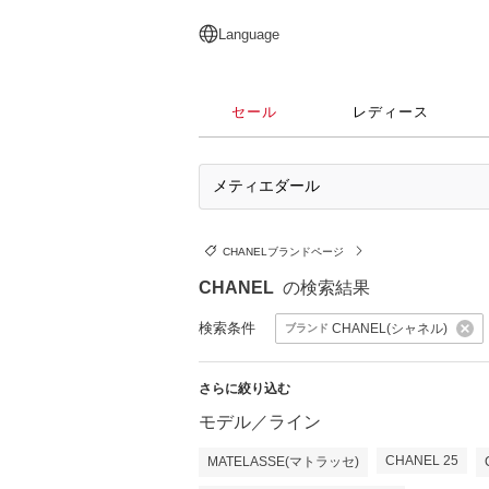
English
日本語
简体中文
繁體中文
Language
セール
レディース
CHANELブランドページ
CHANEL
の検索結果
検索条件
CHANEL(シャネル)
ブランド
さらに絞り込む
モデル／ライン
CHANEL 25
MATELASSE(マトラッセ)