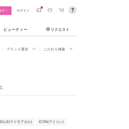
ログイン
集中！
ビューティー
リクエスト
ブランド選択
こだわり検索
ト
SELLE(マドモアゼル)
ICON(アイコン)