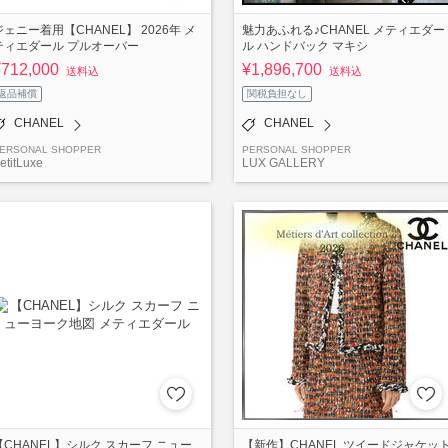
ジェニー着用【CHANEL】 2026年 メ
魅力あふれる♪CHANEL メティエダー
ティエダール プルオーバー
ル ハンドバック マキシ
¥712,000
¥1,896,700
送料込
送料込
返品補償
関税負担なし
CHANEL
CHANEL
ERSONAL SHOPPER
PERSONAL SHOPPER
etitLuxe
LUX GALLERY
【CHANEL】シルク スカーフ ニュー
【新作】CHANEL ツイードジャケッ