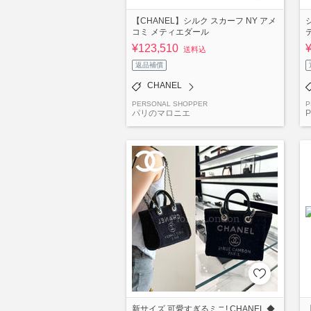
【CHANEL】シルク スカーフ NY アメ
コミ メティエダール
¥123,510
送料込
返品補償
CHANEL
PERSONAL SHOPPER
P
パリのマロニエ
P
新サイズ 可愛すぎるミニ! CHANEL ◆