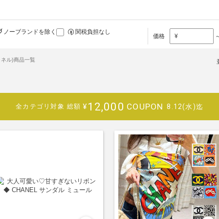
ノーブランドを除く
関税負担なし
価格
¥
シャネル)商品一覧
12,000
COUPON
¥
8.12(水)迄
全カテゴリ対象
総額