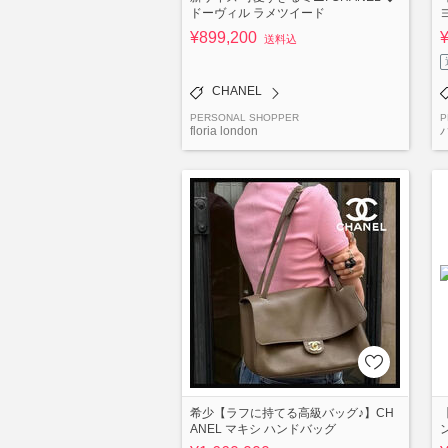
ドーヴィル ラメツイード
¥899,200
送料込
CHANEL
PERSONAL SHOPPER
P
floria london
希少【ラフに持てる高級バッグ♪】CH
ANEL マキシ ハンドバッグ