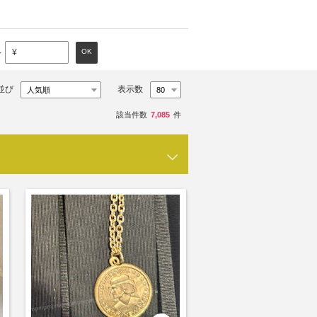
～
OK
¥
並び
表示数
該当件数
7,085
件