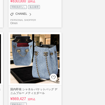
¥830,000
送料込
関税負担なし
返品補償
CHANEL
PERSONAL SHOPPER
Orren
モ
国内即発 シャネル バケットバッグ デ
ニムブルー メティエダール
¥869,427
送料込
関税負担なし