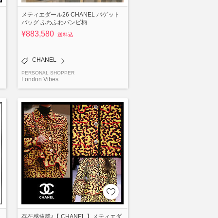
メティエダール26 CHANEL バゲット
バッグ ふわふわバンビ柄
¥883,580
送料込
CHANEL
PERSONAL SHOPPER
London Vibes
ト
存在感抜群♪【 CHANEL 】メティエダ