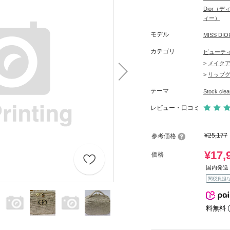
Dior（
ィー）
モデル
MISS D
カテゴリ
ビューテ
>
メイク
>
リップ
テーマ
Stock c
レビュー・口コミ
¥25,177
参考価格
¥17,
価格
国内発送 
関税負担
料無料