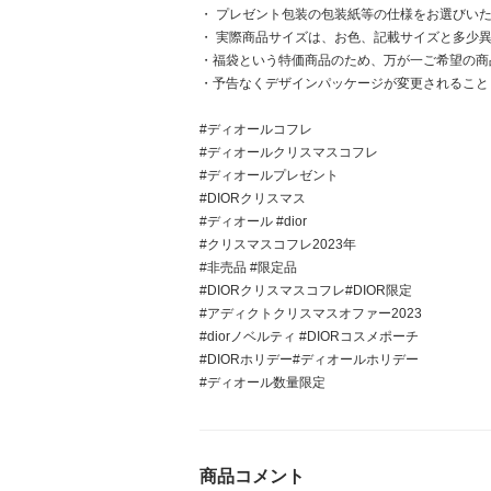
・ プレゼント包装の包装紙等の仕様をお選びい
・ 実際商品サイズは、お色、記載サイズと多少
・福袋という特価商品のため、万が一ご希望の商
・予告なくデザインパッケージが変更されること
#ディオールコフレ
#ディオールクリスマスコフレ
#ディオールプレゼント
#DIORクリスマス
#ディオール #dior
#クリスマスコフレ2023年
#非売品 #限定品
#DIORクリスマスコフレ#DIOR限定
#アディクトクリスマスオファー2023
#diorノベルティ #DIORコスメポーチ
#DIORホリデー#ディオールホリデー
#ディオール数量限定
商品コメント