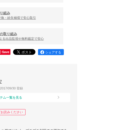
り組み
交換・紛失補償で安心取引
の取り組み
による出品監視や無料鑑定で安心
Save
シェアする
7
2017/09/30 登録
テム一覧を見る
ずお読みください