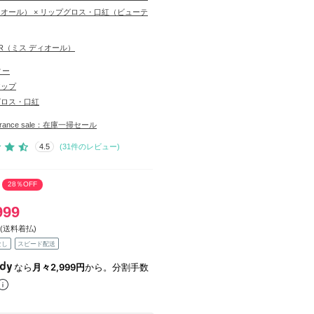
ディオール） × リップグロス・口紅（ビューテ
IOR（ミス ディオール）
ィー
アップ
グロス・口紅
learance sale：在庫一掃セール
4.5
(
31
件のレビュー)
28％OFF
999
(送料着払)
なし
スピード配送
なら
月々2,999円
から。分割手数