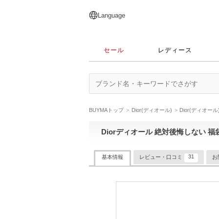
English
日本語
简体中文
繁體中文
Language
セール
レディース
BUYMAトップ
Dior(ディオール)
Dior(ディオー
Diorディオール 絶対後悔しない 福
31
基本情報
レビュー・口コミ
お