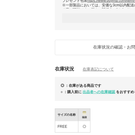
プレゼント包装
https://www.buyma.com/item
※一部製品においては、安価な3cm以内配送
く事が可能です。厚さの関係上、"ゆうパケ
ッパー等の付属品を同封する事が不可能です
※在庫状況により発送地が異なりますので、
注文確定前に連絡下さい。(予期せぬ事故、
え、全世界の販売網(主に日本地区)からご希
※必ずご注文時の発送期限を確認ください。
発送)をご希望の場合には、下記よりご注文
https://www.buyma.com/item/94473601/
※BuymaHPに記載されている規約をご一読
在庫状況の確認・お
Dior 早くも胸躍るクリスマスコフレのシーズ
来しました！
在庫状況
在庫表記について
◎ ：在庫がある商品です
○ ：購入前に
出品者への在庫確認
をおすすめ
サイズの名称
福袋
FREE
◎