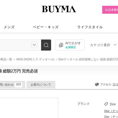
出品者募
メンズ
ベビー・キッズ
ライフスタイル
AIでさがす
カテゴリ選択
会員限定
ル)商品一覧
MISS DIOR(ミス ディオール)
Diorディオール 絶対後悔しない 福袋 総額2
袋 総額2万円 完売必須
203
アクセス:
75,
問い合わせ
お取引について
ブランド
Dior
Dior（
Dior（