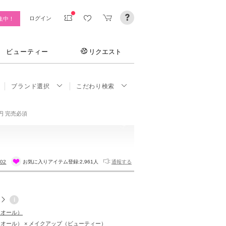
ログイン
集中！
ビューティー
リクエスト
ブランド選択
こだわり検索
万円 完売必須
502
お気に入りアイテム登録:
2,961人
通報する
i
ディオール）
ディオール） × メイクアップ（ビューティー）