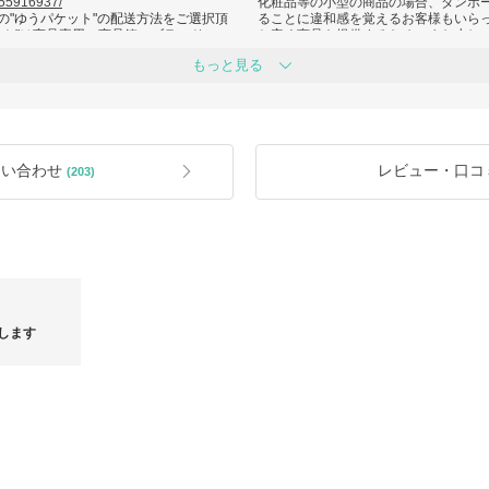
/55916937/
化粧品等の小型の商品の場合、ダンボ
の"ゆうパケット"の配送方法をご選択頂
ることに違和感を覚えるお客様もいら
ット"は商品専用の商品箱・ブランドショ
お安く商品を提供するため、また少し
。
法を取らせていただいております。
もっと見る
正確な発送地を確認されたい場合、ご
恐れ入りますがあらかじめご了承の上
緊急時には、お客様満足を最優先に考
の発送をご希望の場合には、ご発注時
望の商品をお届け致します。)
緊急発送希望の場合(営業日約3日前後
下さい。
下さい。
問い合わせ
レビュー・口コ
(203)
ンが到
! 福袋 ! 緊急告知！貴重な１点もの！最大 約40%オ
脱マスク後
フ！
します