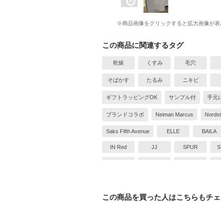
※商品画像をクリックすると拡大画像が表
この商品に関連するタグ
乾燥
くすみ
毛穴
そばかす
たるみ
ニキビ
ギフトラッピングOK
サンプル付
手元
ブランドコラボ
Neiman Marcus
Nords
Saks Fifth Avenue
ELLE
BAILA
IN Red
JJ
SPUR
S
ViVi
Begin
GQ
Ollie
POPEYE
Safari
411
ブランド直営店ラッピングOK
この商品を買った人はこちらもチェ
ホリデー・クリスマス限定
アンチエイジン