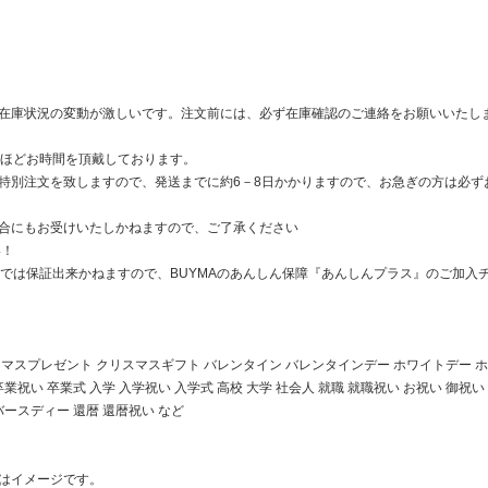
在庫状況の変動が激しいです。注文前には、必ず在庫確認のご連絡をお願いいたし
日ほどお時間を頂戴しております。
特別注文を致しますので、発送までに約6－8日かかりますので、お急ぎの方は必ず
合にもお受けいたしかねますので、ご了承ください
い！
ouでは保証出来かねますので、BUYMAのあんしん保障『あんしんプラス』のご加
スマスプレゼント クリスマスギフト バレンタイン バレンタインデー ホワイトデー ホワイ
卒業祝い 卒業式 入学 入学祝い 入学式 高校 大学 社会人 就職 就職祝い お祝い 御祝い
バースディー 還暦 還暦祝い など
はイメージです。