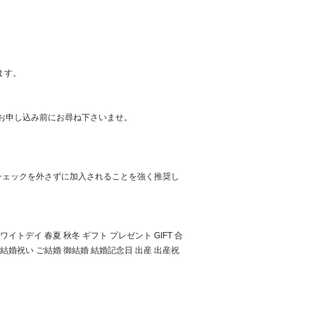
ます。
お申し込み前にお尋ね下さいませ。
入チェックを外さずに加入されることを強く推奨し
トデイ 春夏 秋冬 ギフト プレゼント GIFT 合
 結婚祝い ご結婚 御結婚 結婚記念日 出産 出産祝