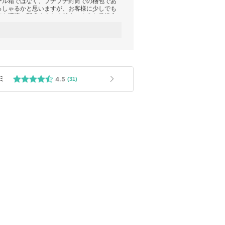
ール箱ではなく、プチプチ封筒での梱包であ
っしゃるかと思いますが、お客様に少しでも
でも環境に配慮するため以上のような発送方
、ご注文をお願いいたします。もし、お箱で
にお申し付けください。
ミ
4.5
(31)
 リップ特集