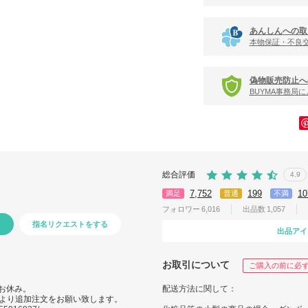
あんしんへの取
本物保証・不良
偽物販売防止へ
BUYMA事務局
総合評価
4.9
7,752
199
10
満足
普通
不満
フォロワー
6,016
出品数
1,057
指名リクエストをする
出品アイ
お取引について
ご購入の前に必
はお休み。
配送方法に関して：
より追加注文をお願い致します。