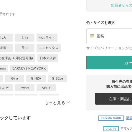
出品者から
示されます
色・サイズを選択
福袋
しみ
しわ
セルライト
皮脂
美白
ユニセックス
サイズのバリエーションが
に在庫あり(即発送可能)
日本未入荷
カ
trom
BARNEYS NEW YORK
Gina
GINZA
GISELe
買付先の在
購入前に出品者
TORY
sweet
VERY
LEON
MENSCLUB
OCEANS
在庫・商品に関
もっと見る
SENSE
UOMO
warp
ホームパーティーアイテム
ックしています
新規
BUYMA CARD
グ
グロースファクター
プラセンタ
ALL-IN
不要な