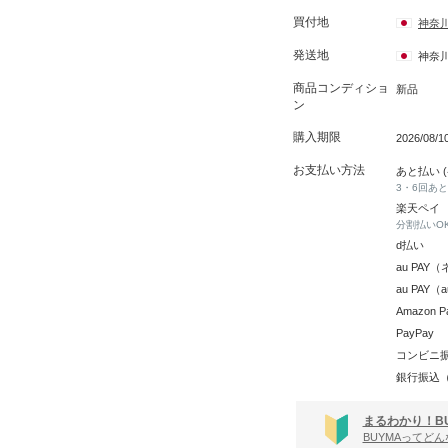
け
オーガニック認証
買付地
神奈
ダイエット
ギフトセット
VOGUE
発送地
神奈
ットリップ
アドベントカレンダー
商品コンディショ
新品
ン
ルクリスマス特集
CanCam
購入期限
2026/08/
ジョングク(グク)
ジミン
お支払い方法
あと払い 
3・6回あ
ン)
ジェニー
TWICE
楽天ペイ
分割払いO
SEVENTEEN)
d払い
au PA
au PAY
Amazon P
PayPay
コンビニ
銀行振込
まるわかり！B
BUYMAってど