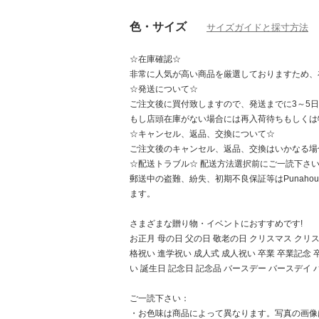
色・サイズ
サイズガイドと採寸方法
☆在庫確認☆
非常に人気が高い商品を厳選しておりますため、
☆発送について☆
ご注文後に買付致しますので、発送までに3～5
もし店頭在庫がない場合には再入荷待ちもしくは
☆キャンセル、返品、交換について☆
ご注文後のキャンセル、返品、交換はいかなる場
☆配送トラブル☆ 配送方法選択前にご一読下さ
郵送中の盗難、紛失、初期不良保証等はPunah
ます。
さまざまな贈り物・イベントにおすすめです!
お正月 母の日 父の日 敬老の日 クリスマス クリ
格祝い 進学祝い 成人式 成人祝い 卒業 卒業記念 
い 誕生日 記念日 記念品 バースデー バースデイ 
ご一読下さい：
・お色味は商品によって異なります。写真の画像