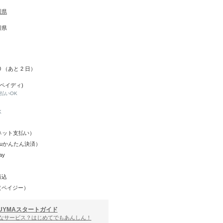
川県
川県
10 （あと
2
日）
(ペイディ)
と払いOK
K
Y（ネット支払い）
（auかんたん決済）
ay
振込
（ペイジー）
UYMAスタートガイド
んなサービス？はじめてでもあんしん！