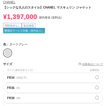
CHANEL
【シックな大人のスタイル】CHANEL マスキュリン ジャケット
¥1,397,000
国内発送 (送料込)
関税負担なし
返品補償
鑑定サービス対象（条件あり）
色：
ダークグレー
サイズ
在庫表記について
サイズ
(参考日本サイズ)
在庫状況
◯
FR34
(XS以下)
◯
FR36
(S)
◯
FR38
(M)