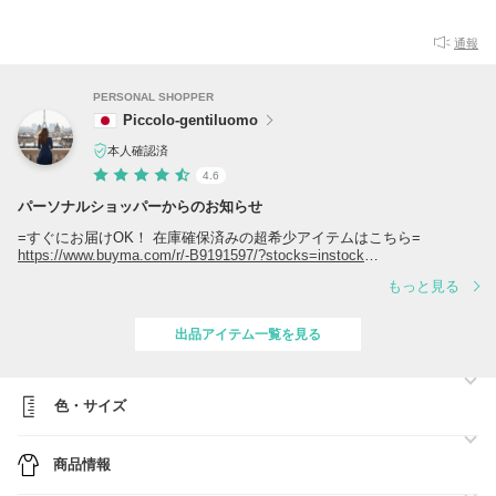
通報
PERSONAL SHOPPER
Piccolo-gentiluomo
本人確認済
4.6
パーソナルショッパーからのお知らせ
=すぐにお届けOK！ 在庫確保済みの超希少アイテムはこちら=
https://www.buyma.com/r/-B9191597/?stocks=instock
もっと見る
=クーポンリストはこちら=
https://www.buyma.com/coupon/list/
出品アイテム一覧を見る
【Instagram】
https://www.instagram.com/piccolo_gentiluomo2020?
igsh=cDh1cHJpenYxbXBr
色・サイズ
■品質保証■
・当店の商品は、全て「新品・未使用・正規品」でございます。どの商
商品情報
品も各ブランドの検品を通過しており、偽物やリユースの取扱いはござ
いませんのでご安心ください（＾＾）