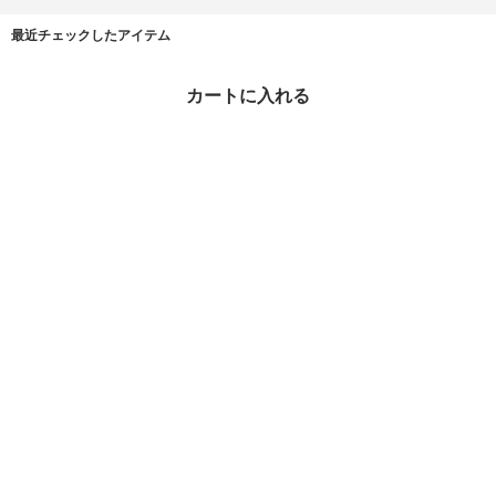
最近チェックしたアイテム
カートに入れる
【シックな大人のスタイ
ル】CHANEL マスキュ
リン ジャケット
¥1,397,000