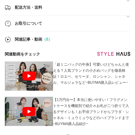
・買付時のレシートをご用意することも可能でございます。ご希望の場
合は遠慮なくお申し付けください。
配送方法・送料
■配送■
・全商品、送料無料でお届けいたします。
お取引について
・国内からはもちろん、海外からの配送につきましても、配送状況が確
認できる方法にて安全にお届けいたします。また、配送後もお手元に届
くまで、責任をもって対応させていただきます。
関連記事・動画
（8）
※ご購入前に必ず【お取引について】をご一読ください。
関連動画をチェック
「超ミニバッグの中身】可愛いけどちゃんと使
える？人気ブランドの小さめバッグを徹底検
証！ロエベ、セリーヌ、ロンシャン、シャネ
ル、マルジェラなど~BUYMA購入品レビュー~
【1万円台〜】本当に使いやすい！フラグメン
トケースを機能別で紹介👛お札が二つ折りで入
るデザインも！お手頃ブランドからプラダ・シ
ャネル・ミュウミュウなどのハイブランドまで
~BUYMA購入品紹介~