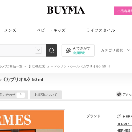
出品者募
メンズ
ベビー・キッズ
ライフスタイル
AIでさがす
カテゴリ選択
会員限定
エルメス)商品一覧
【HERMES】オードゥサントゥール《カブリオル》50 ml
《カブリオル》50 ml
4
アクセ
問い合わせ
お取引について
ブランド
HER
HERME
HERME