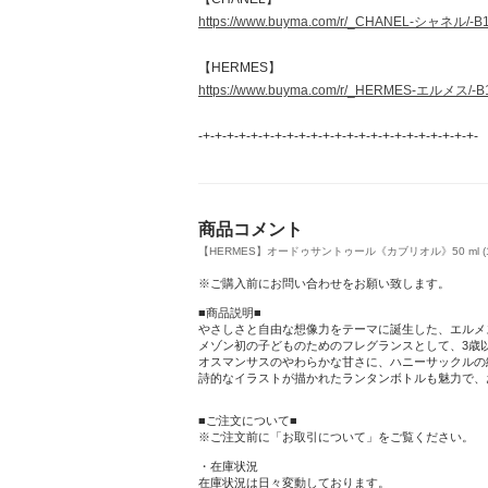
https://www.buyma.com/r/_CHANEL-シャネル/-B1
【HERMES】
https://www.buyma.com/r/_HERMES-エルメス/-B
-+-+-+-+-+-+-+-+-+-+-+-+-+-+-+-+-+-+-+-+-+-+-+-
商品コメント
【HERMES】オードゥサントゥール《カブリオル》50 ml (13
※ご購入前にお問い合わせをお願い致します。
■商品説明■
やさしさと自由な想像力をテーマに誕生した、エルメ
メゾン初の子どものためのフレグランスとして、3歳
オスマンサスのやわらかな甘さに、ハニーサックルの
詩的なイラストが描かれたランタンボトルも魅力で、
■ご注文について■
※ご注文前に「お取引について」をご覧ください。
・在庫状況
在庫状況は日々変動しております。