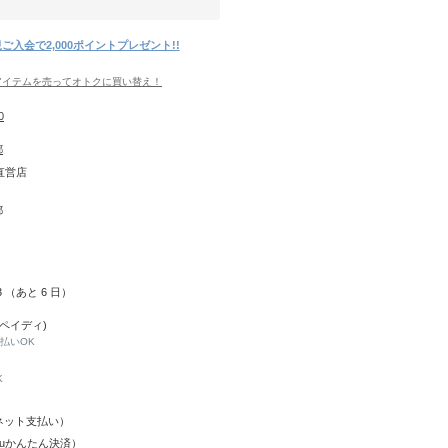
ご入会で2,000ポイントプレゼント!!
アイテムを売ってオトクに買い替え！
0
都
S直営店
都
13 （あと
6
日）
(ペイディ)
と払いOK
K
Y（ネット支払い）
（auかんたん決済）