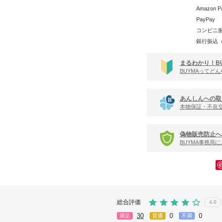
Amazon P
PayPay
コンビニ
銀行振込
まるわかり！B
BUYMAってど
あんしんへの取
本物保証・不良
偽物販売防止へ
BUYMA事務局
総合評価
4.0
30
0
0
満足
普通
不満