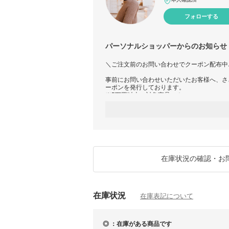
フォローする
パーソナルショッパーからのお知らせ
＼ご注文前のお問い合わせでクーポン配布中
事前にお問い合わせいただいたお客様へ、さ
ーポンを発行しております。
※5万円以上の対象商品のみ
在庫確認や商品についてのご不明点などお気
◆掲載商品以外をお探しのお客様へ◆
「欲しいけど見つからない…」そんなアイテ
スト】よりお問い合わせください。
世界各国の信頼できるルートから、心を込め
あなただけの特別なお買い物をお手伝いさせ
在庫状況の確認・お
数あるショップの中からECLARAをご覧い
お一人おひとりとのご縁を大切に、安心して
応を心がけております。
在庫状況
◆正規品保証について◆
在庫表記について
当店の商品はすべて正規ルートで買い付けた
り扱いは一切ございません。
◆発送について◆
◎ ：在庫がある商品です
海外発送となりますが、迅速かつ丁寧にお届