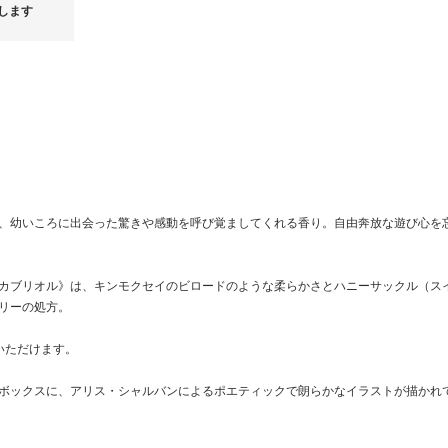
ついて】をご一読ください。
せていただいております。
します
せ。
、幼いころに出会った驚きや感動を呼び覚ましてくれる香り。自由奔放な遊び心を
カブリオル》は、キンモクセイのビロードのような柔らかさとハニーサックル（ス
リーの処方。
いただけます。
ボックスに、アリス・シャルバンによるポエティックで朗らかなイラストが描かれ