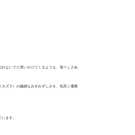
忘れないでと誘いかけてくるような、瑞々しさあ
イカズラ）の繊細なみずみずしさを、気高く優雅
ています。