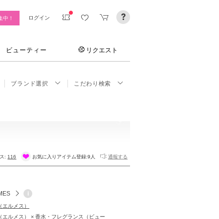
ログイン
集中！
ビューティー
リクエスト
ブランド選択
こだわり検索
ス:
116
お気に入りアイテム登録:
9人
通報する
MES
i
S（エルメス）
S（エルメス） × 香水・フレグランス（ビュー