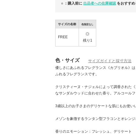
全商品送料無料です。ご注文前に【お取引に
○ ：購入前に
出品者への在庫確認
をおすすめ
ご不明点はお気軽にお問い合わせくださいま
サイズの名称
色指定なし
◎
FREE
残り1
色・サイズ
サイズガイドと採寸方法
優しさにあふれるフレグランス《カブリオル》は
ふれるフレグランスです。
クリスティーヌ・ナジェルによって調香された《
なサンダルウッドに合わせた香り。アルコールフ
3歳以上のお子さまのデリケートな肌にもお使い
メゾンを象徴するランタン型フラコンとオレンジ
香りのエモーション：フレッシュ、デリケート