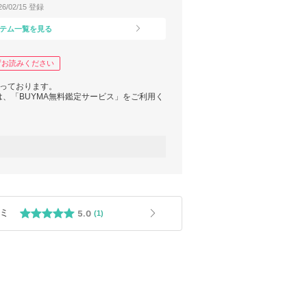
26/02/15 登録
テム一覧を見る
ずお読みください
扱っております。
、「BUYMA無料鑑定サービス」をご利用く
には関税をご負担をお客様にお願いしておりま
更・キャンセルは承れませんので予めご了承く
ましては、多少の誤差が生じてしまうこともご
ミ
5.0
(1)
よって内容物が変わってきますので、ご注文前
せていただいております。
ますため、原則平日のみ対応となります。
よって変更する場合がございます。
になります。
ご注文前にお申し付けいただいた方のみ対応さ