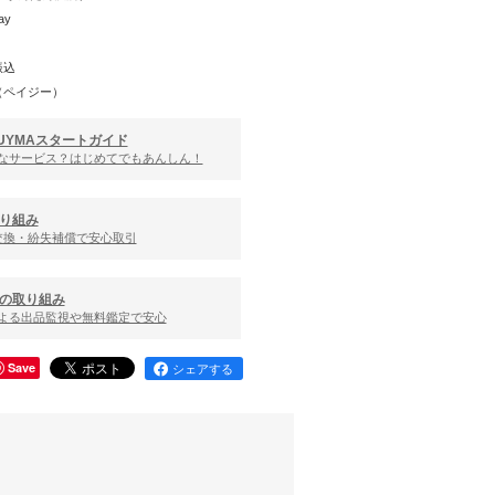
ay
振込
（ペイジー）
UYMAスタートガイド
んなサービス？はじめてでもあんしん！
り組み
交換・紛失補償で安心取引
の取り組み
による出品監視や無料鑑定で安心
Save
シェアする