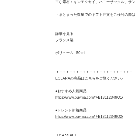
主な素材：キンモクセイ、ハニーサックル、サン
・まとまった数量でのギフト注文をご検討の際は
詳細を見る
フランス製
ボリューム : 50 ml
-+-+-+-+-+-+-+-+-+-+-+-+-+-+-+-+-+-+-+-+-+-+-+-
ECLARAの商品はこちらをご覧ください♪
●おすすめ人気商品
https://www.buyma.com/r/-B13112349O1/
●トレンド新着商品
https://www.buyma.com/r/-B13112349O2/
【CHANEL】