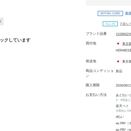
新規
BUYMA CARD
K
ALL-IN
不要な
ブランド品番
V108662V
ックしています
買付地
東京
HERME
発送地
東京
商品コンディショ
新品
ン
購入期限
2026/08/
お支払い方法
あと払い 
3・6回あ
楽天ペイ
分割払いO
d払い
au PA
au PAY