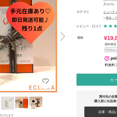
ティー）
カテゴリ
ビューテ
>
香水・
レビュー・口コミ
¥19,
価格
国内発送 
関税負担
料無料
カ
買付先の在
購入前に出品者
在庫・商品に
示されます