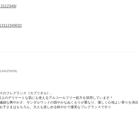
3112349/
13112349O2/
4025009)
スのフレグランス《カブリオル》。
以上のデリケートな肌にも使えるアルコールフリー処方を採用しています＊
繊細な爽やかさ、サンダルウッドの穏やかなぬくもりが重なり、優しく心地よい香りを演出
お子さまはもちろん、大人も楽しめる軽やかで優美なフレグランスです☆