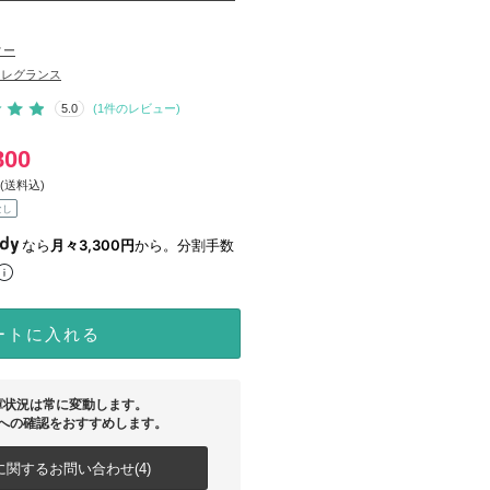
ィー
フレグランス
5.0
(
1
件のレビュー)
800
(送料込)
なし
なら
月々3,300円
から。分割手数
ートに入れる
庫状況は常に変動します。
への確認をおすすめします。
関するお問い合わせ(4)