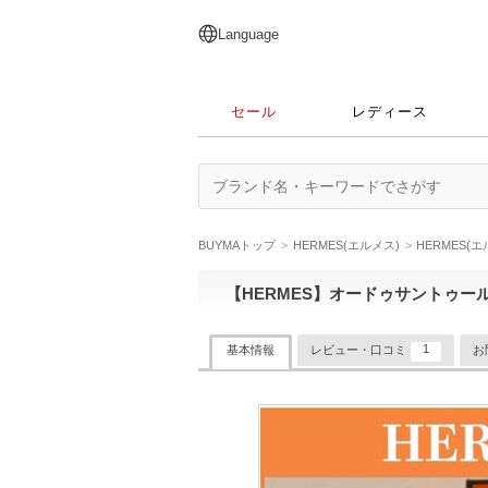
English
日本語
简体中文
繁體中文
Language
セール
レディース
BUYMAトップ
HERMES(エルメス)
HERMES(
【HERMES】オードゥサントゥール
1
基本情報
レビュー・口コミ
お