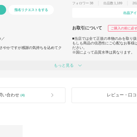
フォロワー
38
出品数
1,189
20
指名リクエストをする
出品アイ
お取引について
ご購入の前に必
♪／
■当店では全て正規の本物のみを取り
もしも商品の信憑性にご心配なお客様は
さやかですが感謝の気持ちを込めてク
ださい。
※国によって品質水準は異なります。
軽にご連絡くださいませ☆
■海外発送の場合、関税が発生した際
もっと見る
す。
ムがございましたらぜひ【指名リクエ
■BUYMA規約により、ご注文後の変
ださい。
てお探しいたします。
ていただきます☆
■商品の実寸、画像での色味等につき
ざいます。
問い合わせ
レビュー・口コ
(4)
ただき誠にありがとうございます。
お取引いただけるよう誠実で丁寧な対
■原則付属品につきましては、商品に
にお申し付けいただいた方のみ対応さ
■発送は配送期間の営業日に左右され
新品・未使用の正規品です。偽物の取
※発送方法は、遅延状況や天候などに
※速達便は事前のお問い合わせが必須
けいたします。
■ラッピング・レシートコピー等は、