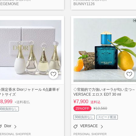
HEGEMONE
BUNNY1126
☆限定香水 Diorジャドール 4点豪華ギ
◇官能的で力強いオーラが匂い立つ～
フトサイズ
VERSACE エロス EDT 30 ml
¥8,999
¥7,900
+送料着払
送料込
¥10,560
25%OFF
関税負担なし
関税負担なし
スピード配送
Dior
VERSACE
ERSONAL SHOPPER
PERSONAL SHOPPER