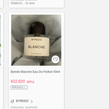
36&kichi ... te amo
Byredo Blanche Eau De Parfum 50ml
¥22,920
送料込
関税負担なし
BYREDO
PERSONAL SHOPPER