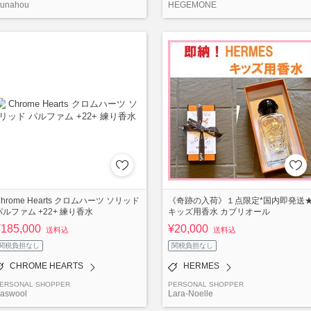
unahou
HEGEMONE
Chrome Hearts クロムハーツ ソリッド
《奇跡の入荷》１点限定*国内即発送
パルファム +22+ 練り香水
キッズ用香水 カブリオール
¥185,000
¥20,000
送料込
送料込
関税負担なし
関税負担なし
CHROME HEARTS
HERMES
ERSONAL SHOPPER
PERSONAL SHOPPER
aswool
Lara-Noelle