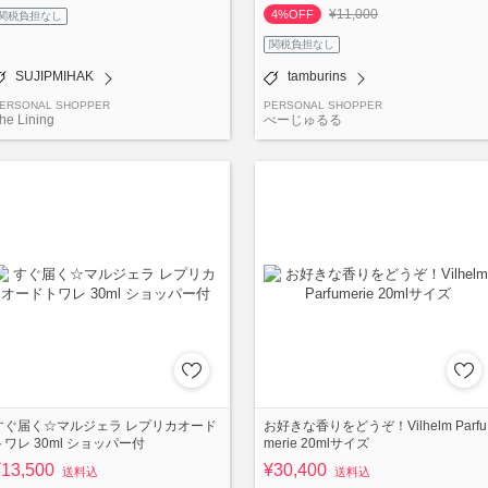
¥11,000
4%OFF
関税負担なし
関税負担なし
SUJIPMIHAK
tamburins
ERSONAL SHOPPER
PERSONAL SHOPPER
he Lining
べーじゅるる
すぐ届く☆マルジェラ レプリカオード
お好きな香りをどうぞ！Vilhelm Parfu
トワレ 30ml ショッパー付
merie 20mlサイズ
¥13,500
¥30,400
送料込
送料込