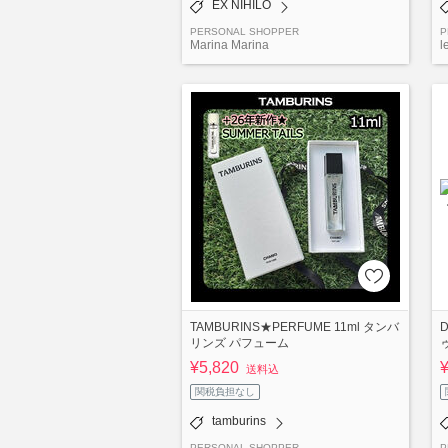
EX NIHILO
PERSONAL SHOPPER
P
Marina Marina
l
TAMBURINS★PERFUME 11ml タンバ
D
リンズ パフューム
¥5,820
送料込
関税負担なし
tamburins
PERSONAL SHOPPER
P