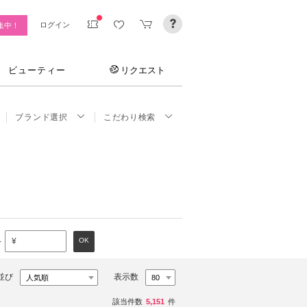
ログイン
集中！
ビューティー
リクエスト
ブランド選択
こだわり検索
～
OK
¥
並び
表示数
該当件数
5,151
件