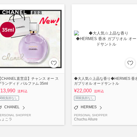
【CHANEL直営店】チャンス オー ス
◆大人気☆上品な香り◆HERMES 香
プランディド パルファム 35ml
ガブリオル オードサントル
¥13,990
¥22,000
送料込
送料込
関税負担なし
関税負担なし
CHANEL
HERMES
ERSONAL SHOPPER
PERSONAL SHOPPER
ちょこラ
Chuchu Allure