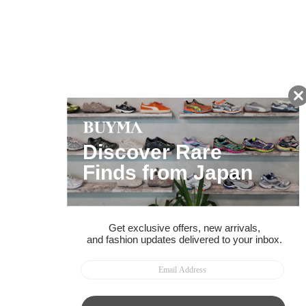
友だちに追加して
BUYMA会員だけの
お得な情報をGET!
ポイント還元サービス
ページトップへ
BUYMAスタートガイド
安心への取り組み
ガイド・お問い合わせ
かんたん購入ガイド
BUYMA偽物販売防止の取り組み
BUYMA CARD
利用規約
プライバシー
特定商取引法に関する表記
お客様情報の外部送信について
脆弱性報告
お知らせ(PCサイト)