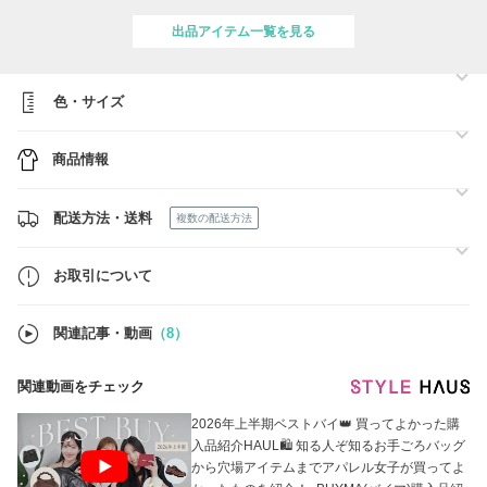
まとめ買いのお客様限定でご利用いただけるクーポンを発行致しており
ます！
出品アイテム一覧を見る
ぜひご利用くださいませ。
■クーポンコード：KPUPU128
■ご利用期間：2026年08月10日まで
色・サイズ
■最低利用金額：6800円
商品情報
配送方法・送料
複数の配送方法
お取引について
関連記事・動画
（8）
関連動画をチェック
2026年上半期ベストバイ👑 買ってよかった購
入品紹介HAUL🛍 知る人ぞ知るお手ごろバッグ
から穴場アイテムまでアパレル女子が買ってよ