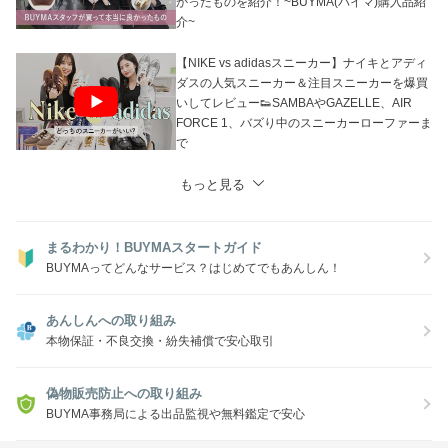
かったものを紹介！~BUYMA(バイマ)購入品紹
介~
【NIKE vs adidasスニーカー】ナイキとアディ
ダスの人気スニーカー＆注目スニーカーを爆買
いしてレビュー👟SAMBAやGAZELLE、AIR
FORCE 1、バズり中のスニーカーローファーま
で
もっと見る
まるわかり！BUYMAスタートガイド
BUYMAってどんなサービス？はじめてでもあんしん！
あんしんへの取り組み
本物保証・不良交換・紛失補償で安心取引
偽物販売防止への取り組み
BUYMA事務局による出品監視や無料鑑定で安心