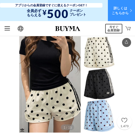
アプリからの会員登録ですぐに使えるクーポンGET！
詳しくは
500
¥
全員必ず
クーポン
こちらから
プレゼント
もらえる
今すぐ
日本語
English
简体中文
繁體中文
会員登録!
1,473
1
15
/