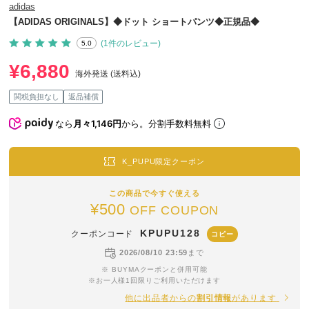
adidas
【ADIDAS ORIGINALS】◆ドット ショートパンツ◆正規品◆
(1件のレビュー)
5.0
¥6,880
海外発送 (送料込)
関税負担なし
返品補償
なら
月々1,146円
から。分割手数料無料
K_PUPU限定クーポン
この商品で今すぐ使える
¥500
OFF COUPON
KPUPU128
クーポンコード
コピー
2026/08/10 23:59
まで
※ BUYMAクーポンと併用可能
※お一人様1回限りご利用いただけます
他に出品者からの
割引情報
があります