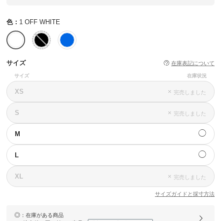
色：
1 OFF WHITE
サイズ
在庫表記について
サイズ
在庫状況
XS
×
完売しました
S
×
完売しました
◯
M
◯
L
XL
×
完売しました
サイズガイドと採寸方法
◎
：在庫がある商品