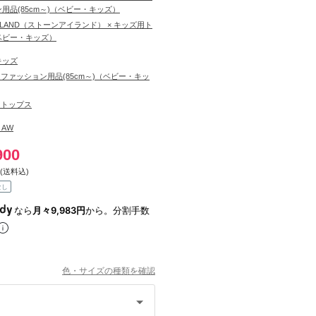
用品(85cm～)（ベビー・キッズ）
ISLAND（ストーンアイランド） × キッズ用ト
ベビー・キッズ）
キッズ
ファッション用品(85cm～)（ベビー・キッ
用トップス
6 AW
900
(送料込)
なし
なら
月々9,983円
から。分割手数
色・サイズの種類を確認