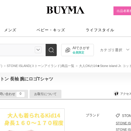
出品者募
メンズ
ベビー・キッズ
ライフスタイル
AIでさがす
カテゴリ選択
会員限定
)
STONE ISLAND(ストーンアイランド)商品一覧
大人OKの14★Stone island Jr
. コットン 長袖 腕にロゴTシャツ
0
アクセ
問い合わせ
お取引について
ブランド
STON
STONE
STONE 