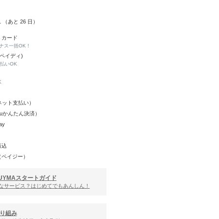
01 （あと
26
日）
トカード
ナス一括OK！
(ペイディ)
と払いOK
K
Y（ネット支払い）
（auかんたん決済）
ay
振込
（ペイジー）
UYMAスタートガイド
んなサービス？はじめてでもあんしん！
り組み