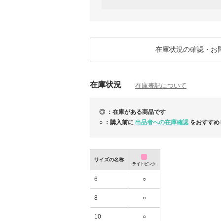
す。
掲載商品以外の海外買付も喜んでお受けいた
「探しているものがある」「どこにも在庫が
気になるアイテムがございましたら、ぜひリ
ださいませ♡
在庫状況の確認・お
在庫状況
在庫表記について
◎ ：在庫がある商品です
○ ：購入前に
出品者への在庫確認
をおすすめ
サイズの名称
ライトピンク
6
○
8
○
10
○