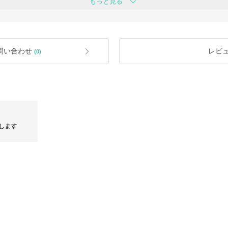
もっと見る
関税込みの商品を除き、BUYMA規定
別途お客様のご負担となります事、ご
しますので、
ない」など
【梱包】
クエストからお気軽にお問い合わせく
買付時に付属する全ての付属品を同封
つけて発送致しますが、配送過程で箱
た海外のブランドの箱にはそもそも多
問い合わせ
レビ
(0)
す。箱や付属品の傷・汚れでの返品・
さい。
【返品・交換】
商品はスタッフが丁寧に点検をしてか
不良品と認められないほど小さな傷・
めご了承ください。
【正規商品保証】
します
全てのブランド品は正規品取扱店より
安心ください。