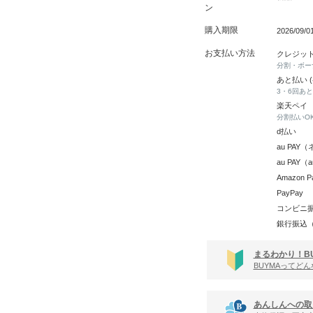
ン
購入期限
2026/09/
お支払い方法
クレジッ
分割・ボー
あと払い 
3・6回あ
楽天ペイ
分割払いO
d払い
au PA
au PAY
Amazon P
PayPay
コンビニ
銀行振込
まるわかり！B
BUYMAってど
あんしんへの取