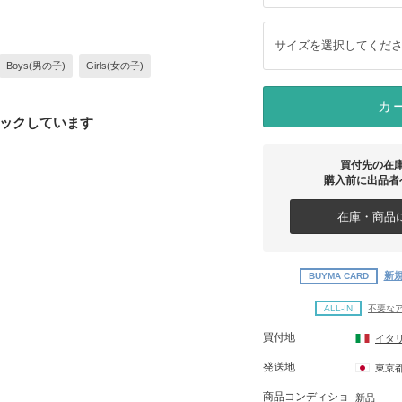
サイズを選択してくだ
Boys(男の子)
Girls(女の子)
カ
ックしています
買付先の在
購入前に出品者
在庫・商品に
新規
BUYMA CARD
ALL-IN
不要な
買付地
イタ
発送地
東京
商品コンディショ
新品