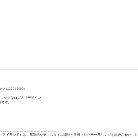
ツ (127615460)
コニックなロゴ入りデザイン。
品です。
＿＿＿＿＿＿＿＿＿＿＿＿＿＿＿＿＿
nd（ストーン・アイランド）は、革新的なテキスタイル開発と洗練されたテーラリングを融合させた