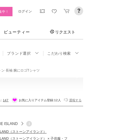
ログイン
集中！
ビューティー
リクエスト
ブランド選択
こだわり検索
. コットン 長袖 腕にロゴTシャツ
ス:
147
お気に入りアイテム登録:
12人
通報する
E ISLAND
i
 ISLAND（ストーンアイランド）
ISLAND（ストーンアイランド） × 子供服・フ