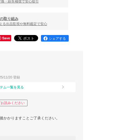
交換・紛失補償で安心取引
の取り組み
による出品監視や無料鑑定で安心
Save
シェアする
25/11/20 登録
テム一覧を見る
ずお読みください
前後かかりますことご了承ください。