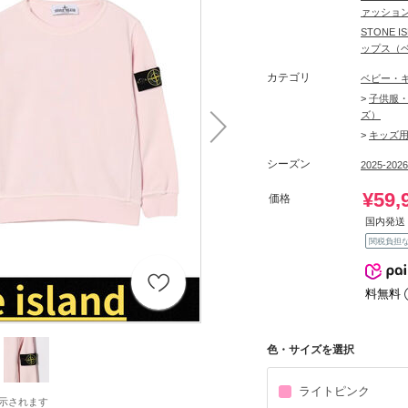
ァッション
STONE 
ップス（
カテゴリ
ベビー・
>
子供服・
ズ）
>
キッズ
シーズン
2025-202
¥59,
価格
国内発送 
関税負担
料無料
色・サイズを選択
ライトピンク
示されます