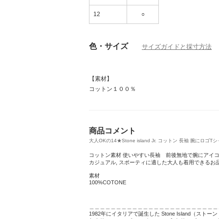
12
○
色・サイズ
サイズガイドと採寸方法
【素材】
コットン１００％
商品コメント
大人OKの14★Stone island Jr. コットン 長袖 腕にロゴTシャ
コットン素材 使いやすい長袖 前後無地で腕にアイ
カジュアル, スポーティに適した大人も着用できるお
素材
100%COTONE
＿＿＿＿＿＿＿＿＿＿＿＿＿＿＿＿＿＿＿＿＿＿＿＿
1982年にイタリアで誕生した Stone Isla