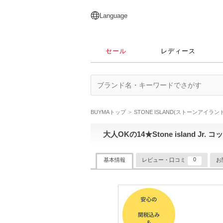
English
日本語
简体中文
繁體中文
Language
セール
レディース
BUYMAトップ
STONE ISLAND(ストーンアイランド
大人OKの14★Stone island Jr
0
基本情報
レビュー・口コミ
お