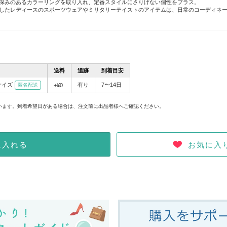
深みのあるカラーリングを取り入れ、定番スタイルにさりげない個性をプラス。
したレディースのスポーツウェアやミリタリーテイストのアイテムは、日常のコーディネ
送料
追跡
到着目安
サイズ
有り
7〜14日
匿名配送
+¥0
。
います。到着希望日がある場合は、注文前に出品者様へご確認ください。
お気に入
に入れる