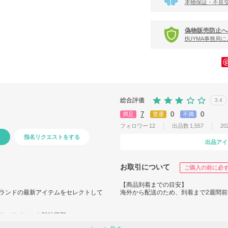
本物保証・不良
偽物販売防止へ
BUYMA事務局
総合評価
3.4
7
0
0
満足
普通
不満
フォロワー
12
出品数
1,557
20
指名リクエストをする
出品アイ
お取引について
ご購入の前に必
【商品到着までの目安】
ランドの最新アイテムをセレクトして
海外から配送のため、到着まで2週間
りのアイテムも随時更新。
トにふさわしい商品 を多数出品予定で
【関税】