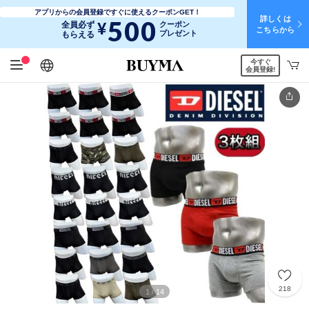
アプリからの会員登録ですぐに使えるクーポンGET！
詳しくは
500
¥
全員必ず
クーポン
こちらから
プレゼント
もらえる
今すぐ
日本語
English
简体中文
繁體中文
会員登録!
218
1
14
/