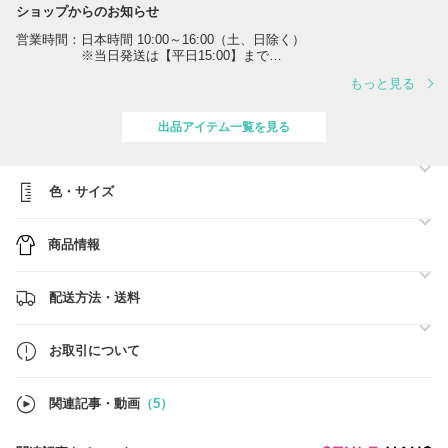
ショップからのお知らせ
営業時間：日本時間 10:00～16:00（土、日除く）
※当日発送は【平日15:00】まで
※16:00以降のお問い合わせは翌営業日に順次対応致しま
もっと見る
す。
※土曜、日曜は発送業務・問い合わせ対応が出来かねます。
翌営業日より順次対応致します。
出品アイテム一覧を見る
【！】ご購入の際に商品ページ内【お取引について】をご一読いただけ
ますようお願い申し上げます。
色・サイズ
※必ずバイマ様の『あんしんプラス』に加入の上、商品を購入いただき
ますようお願い致します。
未加入の場合、返品・交換対応をお受けできかねます。予めご了承く
商品情報
ださい。
詳しくは→【あんしんプラスとは：
https://qa.buyma.com/bm/anshin/1006.html
】
配送方法・送料
お取引について
関連記事・動画
（5）