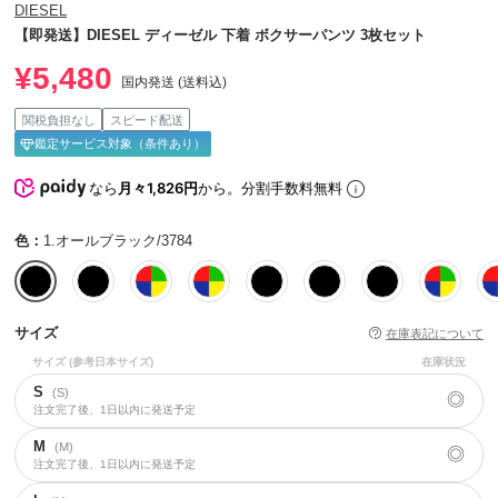
DIESEL
【即発送】DIESEL ディーゼル 下着 ボクサーパンツ 3枚セット
¥5,480
国内発送 (送料込)
関税負担なし
スピード配送
鑑定サービス対象（条件あり）
なら
月々1,826円
から。分割手数料無料
色：
1.オールブラック/3784
サイズ
在庫表記について
サイズ
(参考日本サイズ)
在庫状況
S
(S)
◎
注文完了後、1日以内に発送予定
M
(M)
◎
注文完了後、1日以内に発送予定