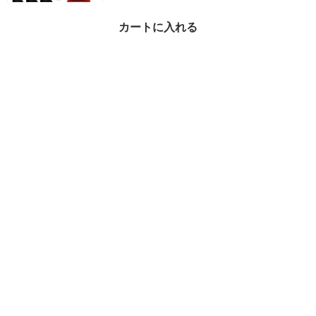
カートに入れる
【即発送】DIESEL ディ
ーゼル 下着 ボクサーパ
ンツ 3枚セット
¥5,480