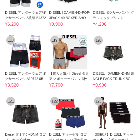
DIESEL アンダーウェア/ボ
DIESEL | DAMIEN-D-POP-
DIESEL ボクサーパンツ グ
クサーパンツ 3枚組 E4372
3PACK-40 BOXER SHORT
ラフィックプリント
S (E3784) ボクサー
¥6,290
¥9,900
¥4,290
118
119
120
DIESEL アンダーウェア ボ
【超大人気♪】Diesel ダミ
DIESEL | DAMIEN-DNM SI
クサーパンツ A10742 0BL
アン ボクサーパンツ 3枚セ
NGLE PACK TRUNK BOX
AX 900
ット
ER SHORTS ボクサー
¥3,520
¥7,700
¥9,900
121
122
123
Diesel ダミアン-DNM ロゴ
DIESEL ディーゼル ロゴ
【関税込】DIESEL ディー
パッチ ボクサー
ボクサーパンツ 3枚組 セッ
ゼル◆ロゴ ボクサーパン