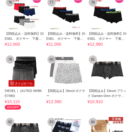
76
77
78
【関税込み・送料無料】DI
【関税込み・送料無料】DI
【関税込み・送料無料】DI
ESEL ボクサー 下着
ESEL ボクサー 下着
ESEL ボクサー 下着
３枚セット
３枚セット
３枚セット
¥12,000
¥11,000
¥12,980
79
80
81
タイムセール
DIESEL｜ (A17832 0IKBK
【関税込み】Diesel ボクサ
【関税込み】Diesel ブラッ
E7480)
ー
ク Damien-Dnm ボクサー
ブリーフ
¥10,110
¥12,990
¥10,910
39%OFF
82
83
84