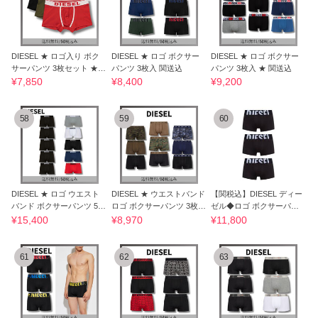
DIESEL ★ ロゴ入り ボク
DIESEL ★ ロゴ ボクサー
DIESEL ★ ロゴ ボクサー
サーパンツ 3枚セット ★
パンツ 3枚入 関送込
パンツ 3枚入 ★ 関送込
関税送料込
¥7,850
¥8,400
¥9,200
58
59
60
DIESEL ★ ロゴ ウエスト
DIESEL ★ ウエストバンド
【関税込】DIESEL ディー
バンド ボクサーパンツ 5枚
ロゴ ボクサーパンツ 3枚入
ゼル◆ロゴ ボクサーパン
入 関送込
関送込
ツ 3枚セット
¥15,400
¥8,970
¥11,800
61
62
63