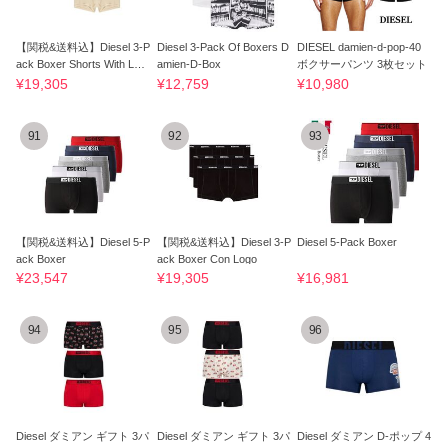
【関税&送料込】Diesel 3-P
Diesel 3-Pack Of Boxers D
DIESEL damien-d-pop-40
ack Boxer Shorts With Log
amien-D-Box
ボクサーパンツ 3枚セット
o
¥19,305
¥12,759
¥10,980
91
92
93
【関税&送料込】Diesel 5-P
【関税&送料込】Diesel 3-P
Diesel 5-Pack Boxer
ack Boxer
ack Boxer Con Logo
¥23,547
¥19,305
¥16,981
94
95
96
Diesel ダミアン ギフト 3パ
Diesel ダミアン ギフト 3パ
Diesel ダミアン D-ポップ 4