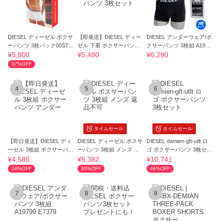
DIESEL ディーゼル ボクサ
【即発送】DIESEL ディー
DIESEL アンダーウェア/ボ
ーパンツ 3枚パック00ST3
ゼル 下着 ボクサーパンツ
クサーパンツ 3枚組 A1979
V 0DDAI E4356
3枚セット
9 E4101
¥5,800
¥5,480
¥6,290
37%OFF
4
5
6
タイムセール
タイムセール
【即日発送】DIESEL ディ
DIESEL ディーゼル ボスサ
DIESEL damien-gft-utlt ロ
ーゼル 3枚組 ボクサーパン
ーパンツ 3枚組 メンズ 返
ゴ ボクサーパンツ 3枚セッ
ツ アンダー
品不可
ト
¥4,580
¥5,382
¥10,741
24%OFF
30%OFF
46%OFF
7
8
9