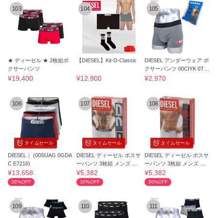
103
104
105
★ ディーゼル ★ 2枚組ボ
【DIESEL】Kit-D-Classic
DIESEL アンダーウェア ボ
クサーパンツ
クサーパンツ 00CIYK 0TAV
G 96X
¥19,400
¥12,900
¥2,970
106
107
108
タイムセール
タイムセール
タイムセール
DIESEL｜ (00SUAG 0GDA
DIESEL ディーゼル ボスサ
DIESEL ディーゼル ボスサ
C E7216)
ーパンツ 3枚組 メンズ 返
ーパンツ 3枚組 メンズ 返
品不可
品不可
¥13,658
¥5,382
¥5,382
38%OFF
30%OFF
30%OFF
109
110
111