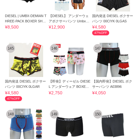
DIESEL | UMBX-DEMIAN T
【DIESEL】 アンダーウェ
国内発送 DIESEL ボクサー
HREE-PACK BOXER SHO
アボクサーパンツ Umbx-D
パンツ 00CIYK 0LGAS
RTS ボクサー
amien-H
¥8,500
¥12,900
¥4,580
47%OFF
145
146
147
国内発送 DIESEL ボクサー
【即発】ディーゼル DIESE
【国内即発】DIESEL ボク
パンツ 00CIYK 0LGAR
L アンダーウェア BOXER
サーパンツ A03896
1P
¥4,580
¥2,750
¥4,050
47%OFF
148
149
150