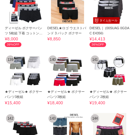
タイムセール
ディーゼル ボクサーパン
DIESEL★ロゴ ウエストバ
DIESEL｜ (00SUAG 0GDA
ツ 5枚組 下着 コットンス
ンド 3 パック ボクサー
C E4356)
トレッチ
¥8,000
¥8,850
¥14,413
39%OFF
36%OFF
139
140
141
★ディーゼル★ ボクサー
★ディーゼル★ ボクサー
★ディーゼル★ ボクサー
パンツ3枚組
パンツ3枚組
パンツ 2枚組
¥15,400
¥18,400
¥19,400
142
143
144