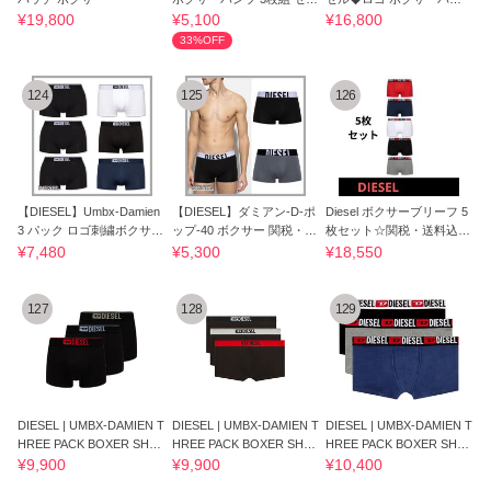
ト下着
ツ 5枚セット
¥19,800
¥5,100
¥16,800
33%OFF
124
125
126
【DIESEL】Umbx-Damien
【DIESEL】ダミアン-D-ポ
Diesel ボクサーブリーフ 5
3 パック ロゴ刺繍ボクサー
ップ-40 ボクサー 関税・送
枚セット☆関税・送料込み
セット
料込み
☆
¥7,480
¥5,300
¥18,550
127
128
129
DIESEL | UMBX-DAMIEN T
DIESEL | UMBX-DAMIEN T
DIESEL | UMBX-DAMIEN T
HREE PACK BOXER SHO
HREE PACK BOXER SHO
HREE PACK BOXER SHO
RTS(E7201) ボクサー
RTS(E7193) ボクサー
RTS(E7226) ボクサー
¥9,900
¥9,900
¥10,400