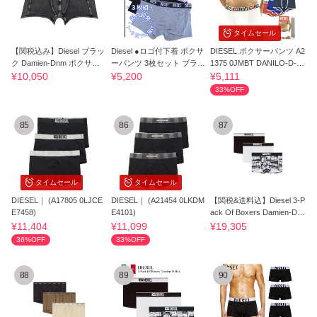
タイムセール
【関税込み】Diesel ブラッ
Diesel ●ロゴ付下着 ボクサ
DIESEL ボクサーパンツ A2
ク Damien-Dnm ボクサー
ーパンツ 3枚セット ブラッ
1375 0JMBT DANILO-D-C
ブリーフ
ク グレー
ORE
¥10,050
¥5,200
¥5,111
33%OFF
85
86
87
タイムセール
タイムセール
DIESEL｜ (A17805 0LJCE
DIESEL｜ (A21454 0LKDM
【関税&送料込】Diesel 3-P
E7458)
E4101)
ack Of Boxers Damien-D-B
ox
¥11,404
¥11,099
¥19,305
36%OFF
33%OFF
88
89
90