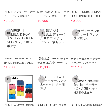
DIESEL アンダーウェア/ボ
関税・送料込 DIESEL ボク
DIESEL | UMBX-DEMIAN T
クサーパンツ 3枚組 A1979
サーパンツ3枚セット プレ
HREE-PACK BOXER SHO
9 E7379
ゼントにも！
RTS ボクサー
¥6,290
¥6,000
¥9,000
10
11
12
DIESEL | DAMIEN-D-POP-
【関税込】DIESEL ディー
★ディーゼル★ ボクサー
3PACK-55 BOXER SHORT
ゼル◆ロゴ ボクサーパン
トランクス 2枚セット
S (E4101) ボクサー
ツ 3枚セット
¥10,000
¥11,800
¥14,400
13
14
15
DIESEL ★ Umbx-Damien
★DIESEL★ ロゴ ボクサー
★DIESEL★Umbx-Damien