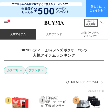
アプリからの会員登録ですぐに使えるクーポンGET！
詳しくは
500
¥
全員必ず
クーポン
こちらから
プレゼント
もらえる
今すぐ
会員登録!
人気パーソナル
人気アイテム
人気ブランド
ショッパー
DIESEL(ディーゼル) メンズ ボクサーパンツ
人気アイテムランキング
カテゴリ
ブランド
DIESEL(ディーゼル)
2026.8.7 更新
1
2
3