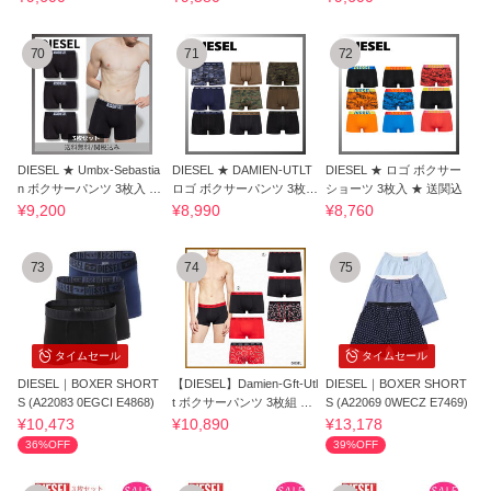
70
71
72
DIESEL ★ Umbx-Sebastia
DIESEL ★ DAMIEN-UTLT
DIESEL ★ ロゴ ボクサー
n ボクサーパンツ 3枚入 関
ロゴ ボクサーパンツ 3枚入
ショーツ 3枚入 ★ 送関込
税送料込
★ 送関込
¥9,200
¥8,990
¥8,760
73
74
75
タイムセール
タイムセール
DIESEL｜BOXER SHORT
【DIESEL】Damien-Gft-Utl
DIESEL｜BOXER SHORT
S (A22083 0EGCI E4868)
t ボクサーパンツ 3枚組 コ
S (A22069 0WECZ E7469)
ットン ロゴ
¥10,473
¥10,890
¥13,178
36%OFF
39%OFF