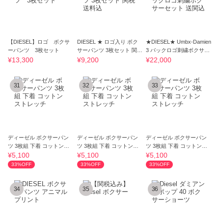
【DIESEL】ロゴ ボクサ
DIESEL ★ ロゴ入り ボク
★DIESEL★ Umbx-Damien
ーパンツ 3枚セット
サーパンツ 3枚セット 関税
3 パックロゴ刺繍ボクサー
送料込
セット 送関込
¥13,300
¥9,200
¥22,000
31
32
33
ディーゼル ボクサーパン
ディーゼル ボクサーパン
ディーゼル ボクサーパン
ツ 3枚組 下着 コットンス
ツ 3枚組 下着 コットンス
ツ 3枚組 下着 コットンス
トレッチ
トレッチ
トレッチ
¥5,100
¥5,100
¥5,100
33%OFF
33%OFF
33%OFF
34
35
36