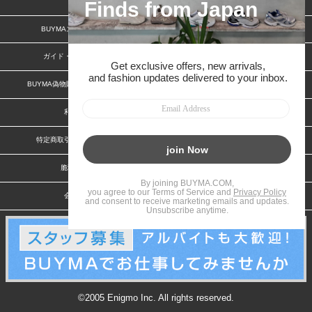
BUYMAスタートガイド
安心への取り組み
ガイド・お問い合わせ
かんたん購入ガイド
BUYMA偽物販売防止の取り組み
BUYMA CARD
利用規約
プライバシー
特定商取引法に関する表記
お客様情報の外部送信について
脆弱性報告
お知らせ(PCサイト)
会社案内
スタッフ募集
©2005 Enigmo Inc. All rights reserved.