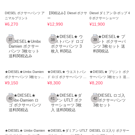
DIESEL ボクサーパンツ ア
【関税込み】Diesel ボクサ
Diesel ダミアン D-ポップ 4
ニマルプリント
ー
0 ボクサーショーツ
¥6,270
¥12,990
¥11,900
37
38
39
★DIESEL★Umbx Damien
★DIESEL★ ウエストバン
★DIESEL★ プリント ボク
ボクサーパンツ 3枚セット
ド ロゴ ボクサーパンツ 3
サーパンツ 3枚セット 送料
送料関税込み
枚入 料関込
関税込
¥9,150
¥8,300
¥8,200
40
41
42
★DIESEL★ Umbx-Damien
★DIESEL★ダミアン UTLT
DIESEL ロゴ入り ボクサー