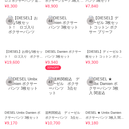
ロゴ ボクサーパンツ 送料
ボクサーショーツ 3枚入 送
パンツ 3枚セット
関税込
料関税込
¥8,300
¥8,900
¥7,840
43
44
45
【DIESEL】お得な5枚セッ
DIESEL Damien ボクサー
【DIESEL】ディーゼル 3
ト！ ロゴ入り ボクサー
パンツ 3枚セット
枚セット コットン ボクサ
パンツ
ー ブリーフ
¥19,600
¥9,940
¥9,300
33%OFF
46
47
48
DIESEL Umbx Damien ボ
送料関税込 ディーゼル
DIESEL ★ Umbx Damien
クサーパンツ 3枚セット
ボクサーパンツ 3点セッ
ボクサーパンツ 3枚入 関送
ト
込
¥9,170
¥10,700
¥9,180