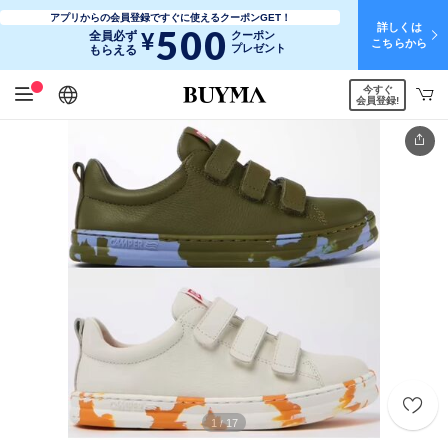
アプリからの会員登録ですぐに使えるクーポンGET！
詳しくは
500
¥
全員必ず
クーポン
こちらから
プレゼント
もらえる
今すぐ
日本語
English
简体中文
繁體中文
会員登録!
1
17
/