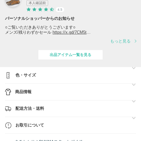
本人確認前
4.5
パーソナルショッパーからのお知らせ
○ご覧いただきありがとうございます○
メンズ/残りわずかセール
https://x.gd/7CM5t
メンズ人気商品ランキング
https://x.gd/odMx3
もっと見る
レディース人気商品ランキング
https://x.gd/fiD1x
○安心！日本国内からの発送○
出品アイテム一覧を見る
送料・関税込みの価格です。
お届け時に不安になりがちな関税の心配もございません。
安心・スムーズなお取引を心がけております。
色・サイズ
ご質問やご不明な点がございましたら、お気軽にお問い合わせくださ
い。
商品情報
配送方法・送料
お取引について