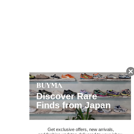
友だちに追加して
BUYMA会員だけの
お得な情報をGET!
ポイント還元サービス
ページトップへ
BUYMAスタートガイド
安心への取り組み
ガイド・お問い合わせ
かんたん購入ガイド
BUYMA偽物販売防止の取り組み
BUYMA CARD
利用規約
プライバシー