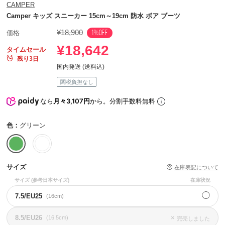
CAMPER
Camper キッズ スニーカー 15cm～19cm 防水 ボア ブーツ
¥18,900
1%OFF
価格
¥18,642
タイムセール
残り3日
国内発送 (送料込)
関税負担なし
なら
月々3,107円
から。分割手数料無料
色：
グリーン
サイズ
在庫表記について
サイズ
(参考日本サイズ)
在庫状況
◯
7.5/EU25
(16cm)
8.5/EU26
×
(16.5cm)
完売しました