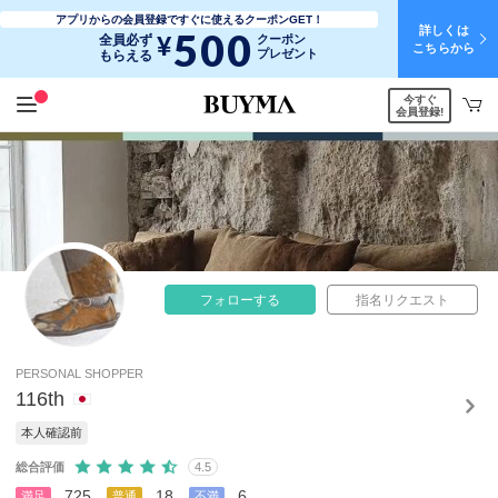
アプリからの会員登録ですぐに使えるクーポンGET！
詳しくは
500
¥
全員必ず
クーポン
こちらから
プレゼント
もらえる
今すぐ
会員登録!
フォローする
指名リクエスト
PERSONAL SHOPPER
116th
本人確認前
総合評価
4.5
725
18
6
満足
普通
不満