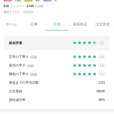
638
2740
フォロワー
出品数
最終アクセス：3日以内
ホーム
記事
評価
最新商品
注文実績
総合評価
4.5
応対の丁寧さ
(
詳細
)
5.0
返信の早さ
(
詳細
)
5.0
梱包の丁寧さ
(
詳細
)
5.0
発送までの平均日数
12日
注文実績
890件
買付成功率
89%