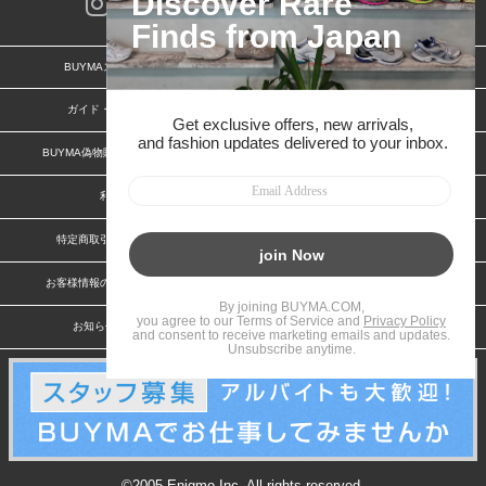
BUYMAスタートガイド
安心への取り組み
ガイド・お問い合わせ
かんたん購入ガイド
BUYMA偽物販売防止の取り組み
BUYMA CARD
利用規約
プライバシー
特定商取引法に関する表記
特定商取引法に関する表記(出品者)
お客様情報の外部送信について
脆弱性報告
お知らせ(PCサイト)
会社案内
©2005 Enigmo Inc. All rights reserved.