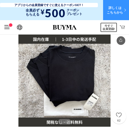
アプリからの会員登録ですぐに使えるクーポンGET！
詳しくは
500
¥
全員必ず
クーポン
こちらから
プレゼント
もらえる
今すぐ
日本語
English
简体中文
繁體中文
会員登録!
62
1
12
/