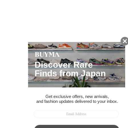
友だちに追加して
BUYMA会員だけの
お得な情報をGET!
ポイント還元サービス
ページトップへ
BUYMAスタートガイド
安心への取り組み
ガイド・お問い合わせ
かんたん購入ガイド
BUYMA偽物販売防止の取り組み
BUYMA CARD
利用規約
プライバシー
特定商取引法に関する表記
お客様情報の外部送信について
脆弱性報告
お知らせ(PCサイト)