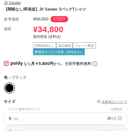
Jil Sander
【関税なし/即発送】Jil Sander 3パックTシャツ
¥66,000
47%OFF
参考価格
¥34,800
価格
国内発送 (送料込)
関税負担なし
返品補償
スピード配送
鑑定サービス対象（条件あり）
なら
月々5,800円
から。分割手数料無料
色：
ブラック
サイズ
在庫表記について
サイズ
(参考日本サイズ)
在庫状況
◎
S
残り3
(S)