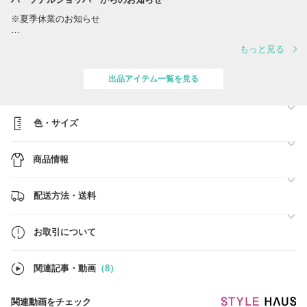
※夏季休業のお知らせ
誠に勝手ながら、夏季休業に伴い、出荷スケジュールを変更させていた
もっと見る
だきます。
対応は下記の通りとなります。
出品アイテム一覧を見る
■スケジュール
・営業日 8/10(月)、12(水) ※営業日の対応時間は【 10:00～17:00 】
でございます。
・休業日 8/8(土)、8/9(日)、11(火)、13(木)、14(金)、15(土)、16(日)
色・サイズ
ご注文確定日時順に、準備ができ次第、順次最短着にてご対応をさせて
商品情報
いただきます。
■BUYMA総合売り上げ【第1位】■関税、送料負担一切なし■
配送方法・送料
●ご注文前に必ず【お取引について】の内容のご確認をお願いいたしま
す。
→
https://www.buyma.com/buyer/841549/post/337736.html
お取引について
●在庫のお問い合わせ
当店では在庫確認の事前問合せは不要です。
関連記事・動画
（8）
買付済の商品のみを販売しており手元に在庫がございます。
ご注文確定後にお客様用の在庫確保を行いますので、ご希望のお品物を
ご注文ください。
関連動画をチェック
※なお、システム上、他サイトでも販売しているため、タイムラグによ