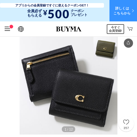
アプリからの会員登録ですぐに使えるクーポンGET！
詳しくは
500
¥
全員必ず
クーポン
こちらから
プレゼント
もらえる
今すぐ
日本語
English
简体中文
繁體中文
会員登録!
357
1
12
/