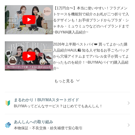
りご注文後に欠品となる場合がございます。
あらかじめご了承ください。
【1万円台〜】本当に使いやすい！フラグメン
トケースを機能別で紹介👛お札が二つ折りで入
るデザインも！お手頃ブランドからプラダ・シ
ャネル・ミュウミュウなどのハイブランドまで
~BUYMA購入品紹介~
2026年上半期ベストバイ👑 買ってよかった購
入品紹介HAUL🛍 知る人ぞ知るお手ごろバッグ
から穴場アイテムまでアパレル女子が買ってよ
かったものを紹介！~BUYMA(バイマ)購入品紹
介~
もっと見る
まるわかり！BUYMAスタートガイド
BUYMAってどんなサービス？はじめてでもあんしん！
あんしんへの取り組み
本物保証・不良交換・紛失補償で安心取引