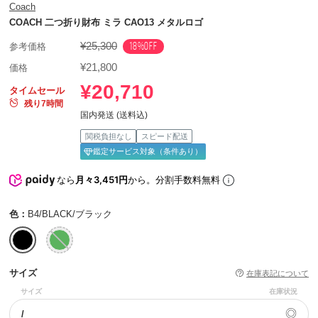
Coach
COACH 二つ折り財布 ミラ CAO13 メタルロゴ
¥25,300
18%OFF
参考価格
¥21,800
価格
¥20,710
タイムセール
残り7時間
国内発送 (送料込)
関税負担なし
スピード配送
鑑定サービス対象（条件あり）
なら
月々3,451円
から。分割手数料無料
色：
B4/BLACK/ブラック
サイズ
在庫表記について
サイズ
在庫状況
◎
/