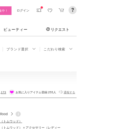
ログイン
集中！
ビューティー
リクエスト
ブランド選択
こだわり検索
,173
お気に入りアイテム登録:
255人
通報する
Wood
i
od（トムウッド）
ood（トムウッド） × アクセサリー（レディー