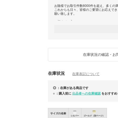
お陰様でお取引件数8000件を超え、多くの
これからも日々、皆様のご要望にお応えでき
願い致します。
＜初めての方へ＞
ご購入前には「お取引について」をご覧くだ
＜国内よりすぐに発送が可能な商品＞
https://www.buyma.com/r/-B2643665/?tag_i
在庫状況の確認・お
在庫状況
在庫表記について
◎ ：在庫がある商品です
○ ：購入前に
出品者への在庫確認
をおすすめ
サイズの名称
シルバー
ゴールド（別ページ）