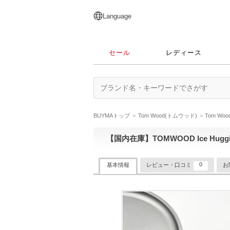
English
日本語
简体中文
繁體中文
Language
セール
レディース
BUYMAトップ
Tom Wood(トムウッド)
Tom W
【国内在庫】TOMWOOD Ice Hugg
0
基本情報
レビュー・口コミ
お