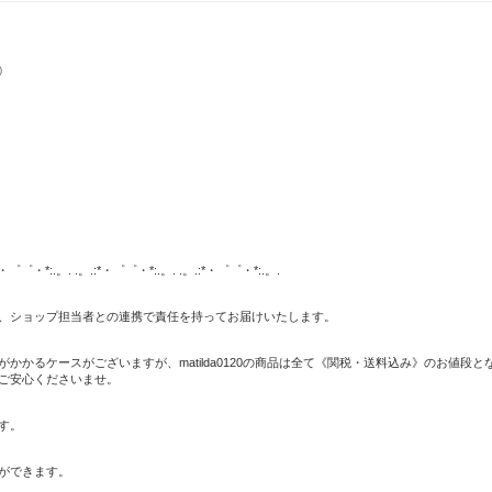
)
:*・゜゜・*:.。. .。.:*・゜゜・*:.。. .。.:*・゜゜・*:.。.
、ショップ担当者との連携で責任を持ってお届けいたします。
かるケースがございますが、matilda0120の商品は全て《関税・送料込み》のお値段と
ご安心くださいませ。
す。
ができます。