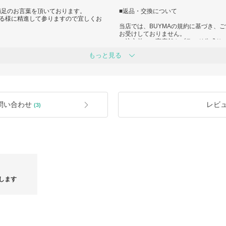
満足のお言葉を頂いております。
■返品・交換について
る様に精進して参りますので宜しくお
当店では、BUYMAの規約に基づき、
お受けしておりません。
ご注文前に、実店舗やブランド公式サ
さい。
ご購入くださいますようお願い申し上
もっと見る
■初期不良について
ds=418
BUYMAの品質ガイドラインに則り、
品または交換を承っております。
商品に不備や問題がございましたら、
お願いいたします。
問い合わせ
レビ
(3)
お取引完了後のご対応はいたしかねま
■品質について
海外製品は日本国内とは商品管理基準
そのため、以下の点につきましてはご
・海外からの輸送に伴うたたみジワ
・買い付け先店舗や保管環境による匂
いずれも不良品には該当いたしません
■並行輸入品について
します
当店で取り扱う商品は並行輸入品であ
が異なる場合がございます。
細かな状態までお気になさるお客様は
す。
また、以下の点につきましてもご了承