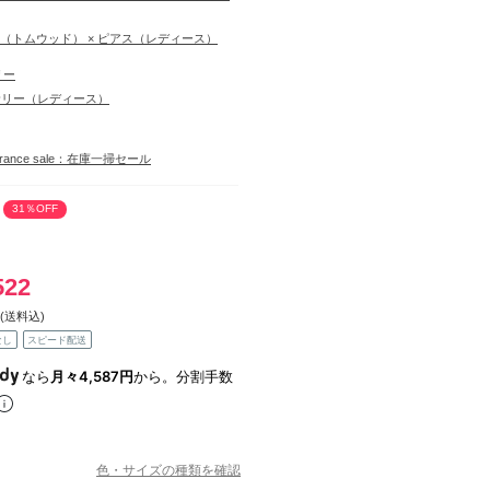
ood（トムウッド） × ピアス（レディース）
リー
サリー（レディース）
learance sale：在庫一掃セール
31％OFF
522
(送料込)
なし
スピード配送
なら
月々4,587円
から。分割手数
色・サイズの種類を確認