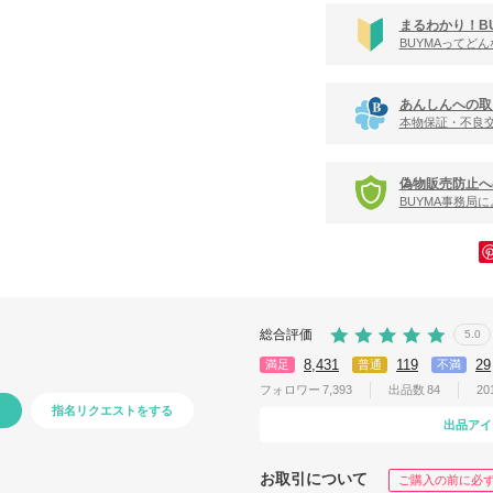
まるわかり！B
BUYMAってど
あんしんへの取
本物保証・不良
偽物販売防止へ
BUYMA事務局
総合評価
5.0
8,431
119
29
満足
普通
不満
フォロワー
7,393
出品数
84
20
指名リクエストをする
出品アイ
お取引について
ご購入の前に必