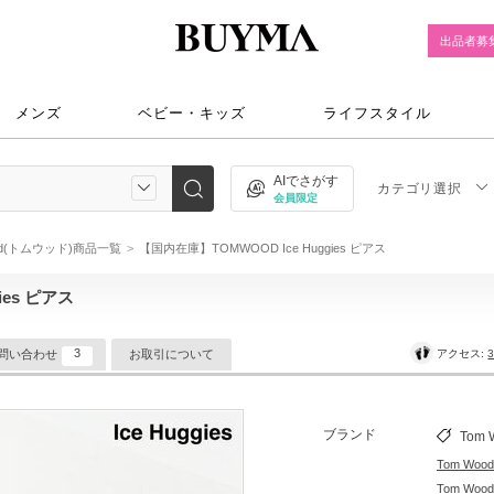
出品者募
メンズ
ベビー・キッズ
ライフスタイル
AIでさがす
カテゴリ選択
会員限定
ood(トムウッド)商品一覧
【国内在庫】TOMWOOD Ice Huggies ピアス
ies ピアス
3
アクセス:
3
問い合わせ
お取引について
ブランド
Tom 
Tom Wo
Tom W