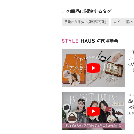
この商品に関連するタグ
手元に在庫あり(即発送可能)
スピード配送
の関連動画
一
ア
の
ド
2
品
穴
も