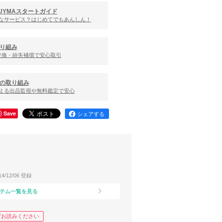
UYMAスタートガイド
んなサービス？はじめてでもあんしん！
り組み
交換・紛失補償で安心取引
の取り組み
による出品監視や無料鑑定で安心
Save
シェアする
14/12/06 登録
テム一覧を見る
ずお読みください