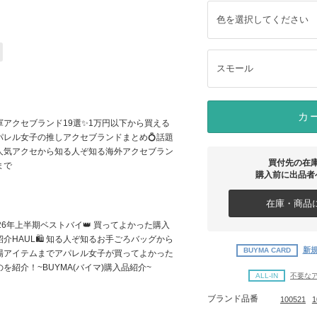
色を選択してください
スモール
カ
軍アクセブランド19選✨1万円以下から買える
パレル女子の推しアクセブランドまとめ💍話題
人気アクセから知る人ぞ知る海外アクセブラン
買付先の在
まで
購入前に出品者
在庫・商品に
026年上半期ベストバイ👑 買ってよかった購入
紹介HAUL🛍 知る人ぞ知るお手ごろバッグから
新規
BUYMA CARD
場アイテムまでアパレル女子が買ってよかった
のを紹介！~BUYMA(バイマ)購入品紹介~
ALL-IN
不要な
ブランド品番
100521
1