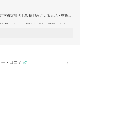
ご注文確定後のお客様都合による返品・交換は
イト等にてサイズ感や仕様をご確認のうえ、
げます。
明らかな初期不良が認められる場合に限り、返
必ずお取引完了前にご連絡くださいますよう
ュー・口コミ
(0)
すので、あらかじめご了承ください。
が異なる場合がございます。
理解賜りますようお願い申し上げます。
い残り
ので、あらかじめご了承ください。
り、日本国内の正規直営店とは商品管理基準
、直営店でのご購入をおすすめしておりま
のうえご注文ください。