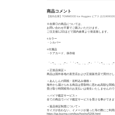
商品コメント
【国内在庫】TOMWOOD Ice Huggies ピアス (121909326
※在庫◎の商品については、
お問い合わせ不要でご購入いただけます。
ご注文後1,2日ほどで国内倉庫より発送致します。
○カラー
・シルバー
○付属品
・ケアカード、保存箱
゜・*:.。. .。.:*・゜゜・*:.。. .。.:*・゜゜・*:.。. .。.
＜正規品保証＞
商品は国外各地の直営店および正規販売店で買付けし
＜あんしんの関税・送料込み価格＞
海外から届けられる商品は受取時に思わぬ高額な関税がか
受け取り時関税等のお支払いは発生いたしませんので
＜バイマ鑑定サービス＞
全ての商品でバイマ鑑定サービスを受ける事ができま
＜返品保証制度について＞
サイズが合わない、イメージが違った等の際にご利用
https://qa.buyma.com/buy/hosho/5206.html