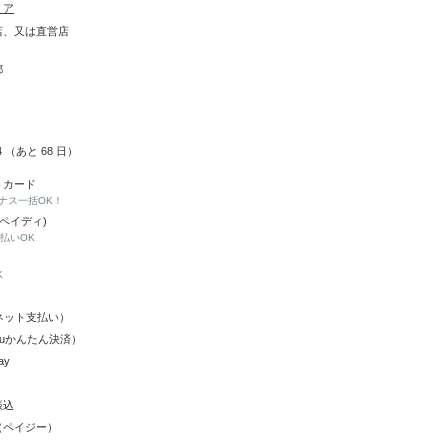
リア
店、又は直営店
都
14 （あと
68
日）
トカード
ナス一括OK！
(ペイディ)
と払いOK
K
Y（ネット支払い）
（auかんたん決済）
ay
振込
（ペイジー）