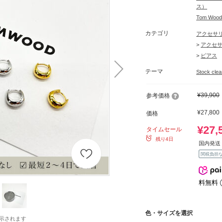
ス）
Tom W
カテゴリ
アクセサ
>
アクセ
>
ピアス
テーマ
Stock c
¥39,900
参考価格
¥27,800
価格
¥27,
タイムセール
残り4日
国内発送 
関税負担
料無料
色・サイズを選択
示されます