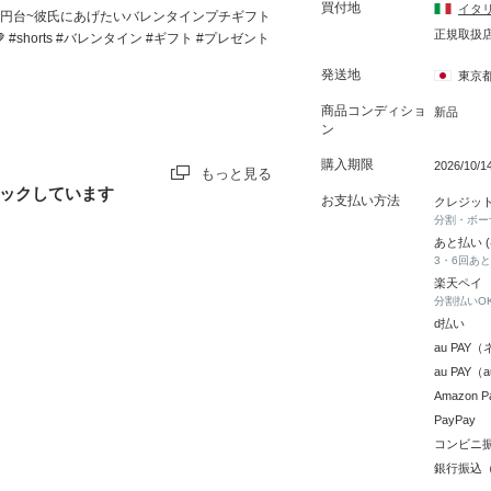
買付地
イタ
万円台~彼氏にあげたいバレンタインプチギフト
正規取扱
🤎 #shorts #バレンタイン #ギフト #プレゼント
発送地
東京
商品コンディショ
新品
ン
購入期限
2026/10/
もっと見る
ックしています
お支払い方法
クレジッ
分割・ボー
あと払い 
3・6回あ
楽天ペイ
分割払いO
d払い
au PA
au PAY
Amazon P
PayPay
コンビニ
銀行振込