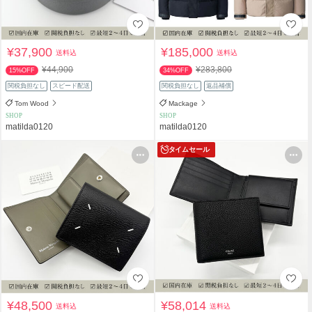
¥37,900
¥185,000
送料込
送料込
¥44,900
¥283,800
15%OFF
34%OFF
関税負担なし
スピード配送
関税負担なし
返品補償
Tom Wood
Mackage
SHOP
SHOP
matilda0120
matilda0120
タイムセール
¥48,500
¥58,014
送料込
送料込