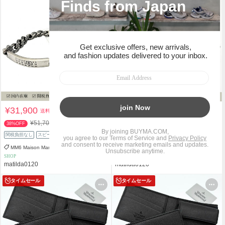
¥31,900
¥32,400
送料込
送料込
¥51,700
¥72,600
38%OFF
55%OFF
関税負担なし
スピード配送
関税負担なし
スピード配送
MM6 Maison Margiela
Vivienne Westwood
SHOP
SHOP
matilda0120
matilda0120
タイムセール
タイムセール