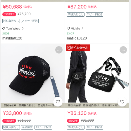
¥50,688
¥87,200
送料込
送料込
¥76,700
33%OFF
関税負担なし
スピード配送
関税負担なし
スピード配送
Tom Wood
MiuMiu
SHOP
SHOP
matilda0120
matilda0120
タイムセール
¥33,800
¥86,130
送料込
送料込
¥61,000
¥91,000
44%OFF
5%OFF
関税負担なし
返品補償
スピード配送
関税負担なし
スピード配送