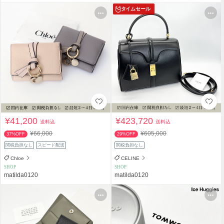
タイムセール
¥41,200
¥423,720
送料込
送料込
¥66,000
¥605,000
37%OFF
29%OFF
関税負担なし
スピード配送
関税負担なし
Chloe
CELINE
SHOP
SHOP
matilda0120
matilda0120