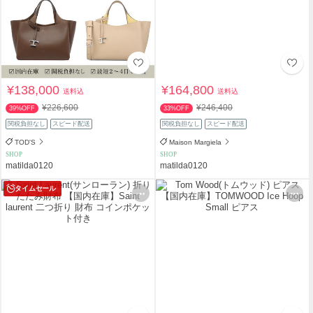
¥138,000
¥164,800
送料込
送料込
¥226,600
¥246,400
39%OFF
33%OFF
関税負担なし
スピード配送
関税負担なし
スピード配送
TOD'S
Maison Margiela
SHOP
SHOP
matilda0120
matilda0120
タイムセール