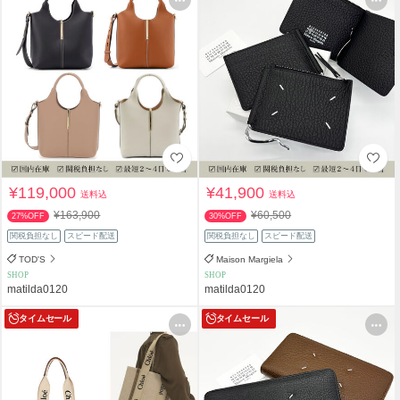
¥119,000
¥41,900
送料込
送料込
¥163,900
¥60,500
27%OFF
30%OFF
関税負担なし
スピード配送
関税負担なし
スピード配送
TOD'S
Maison Margiela
SHOP
SHOP
matilda0120
matilda0120
タイムセール
タイムセール