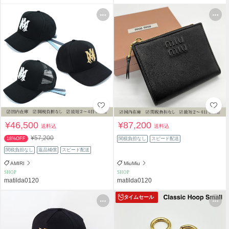
¥46,500
¥87,200
送料込
送料込
¥57,200
18%OFF
関税負担なし
スピード配送
関税負担なし
返品補償
スピード配送
AMIRI
MiuMiu
SHOP
SHOP
matilda0120
matilda0120
タイムセール