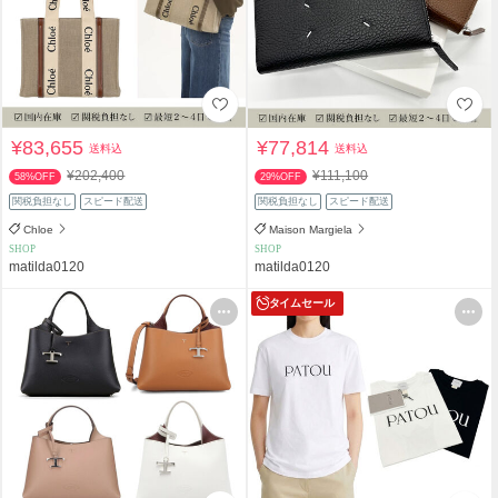
¥83,655
¥77,814
送料込
送料込
¥202,400
¥111,100
58%OFF
29%OFF
関税負担なし
スピード配送
関税負担なし
スピード配送
Chloe
Maison Margiela
SHOP
SHOP
matilda0120
matilda0120
タイムセール