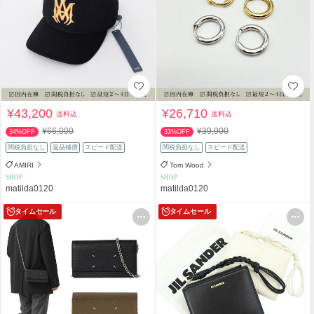
¥43,200
¥26,710
送料込
送料込
¥66,000
¥39,900
34%OFF
33%OFF
関税負担なし
返品補償
スピード配送
関税負担なし
スピード配送
AMIRI
Tom Wood
SHOP
SHOP
matilda0120
matilda0120
タイムセール
タイムセール