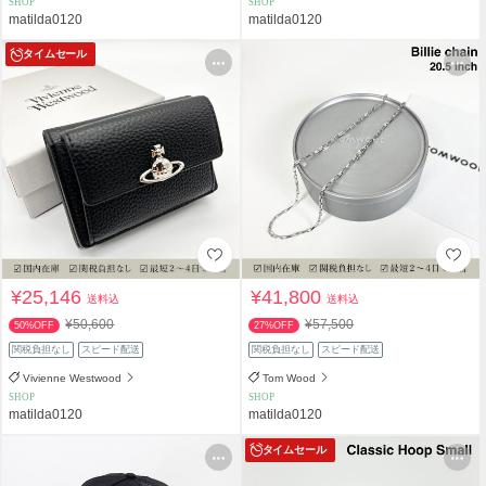
SHOP
SHOP
matilda0120
matilda0120
タイムセール
¥25,146
¥41,800
送料込
送料込
¥50,600
¥57,500
50%OFF
27%OFF
関税負担なし
スピード配送
関税負担なし
スピード配送
Vivienne Westwood
Tom Wood
SHOP
SHOP
matilda0120
matilda0120
タイムセール