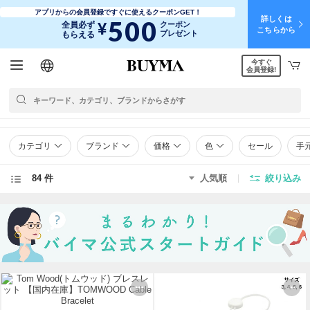
アプリからの会員登録ですぐに使えるクーポンGET！
詳しくは
500
¥
全員必ず
クーポン
こちらから
プレゼント
もらえる
今すぐ
日本語
English
简体中文
繁體中文
会員登録!
カテゴリ
ブランド
価格
色
セール
手
84 件
人気順
絞り込み