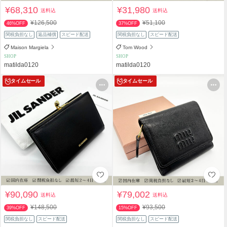
¥68,310
¥31,980
送料込
送料込
¥126,500
¥51,100
46%OFF
37%OFF
関税負担なし
返品補償
スピード配送
関税負担なし
スピード配送
Maison Margiela
Tom Wood
SHOP
SHOP
matilda0120
matilda0120
タイムセール
タイムセール
¥90,090
¥79,002
送料込
送料込
¥148,500
¥93,500
39%OFF
15%OFF
関税負担なし
スピード配送
関税負担なし
スピード配送