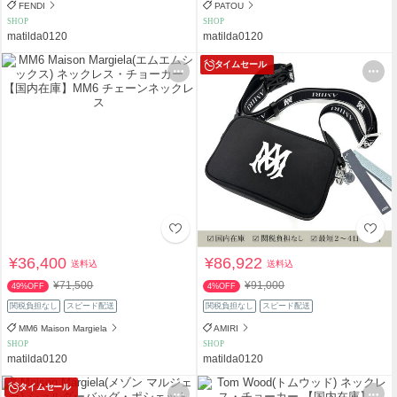
FENDI
PATOU
SHOP
SHOP
matilda0120
matilda0120
タイムセール
¥36,400
¥86,922
送料込
送料込
¥71,500
¥91,000
49%OFF
4%OFF
関税負担なし
スピード配送
関税負担なし
スピード配送
MM6 Maison Margiela
AMIRI
SHOP
SHOP
matilda0120
matilda0120
タイムセール