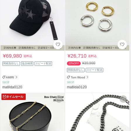
¥69,980
¥26,710
送料込
送料込
¥39,900
関税負担なし
返品補償
スピード配送
33%OFF
関税負担なし
スピード配送
AMIRI
Tom Wood
SHOP
SHOP
matilda0120
matilda0120
タイムセール