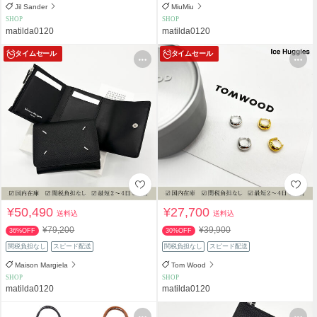
Jil Sander
MiuMiu
SHOP
SHOP
matilda0120
matilda0120
タイムセール
タイムセール
¥50,490
¥27,700
送料込
送料込
¥79,200
¥39,900
36%OFF
30%OFF
関税負担なし
スピード配送
関税負担なし
スピード配送
Maison Margiela
Tom Wood
SHOP
SHOP
matilda0120
matilda0120