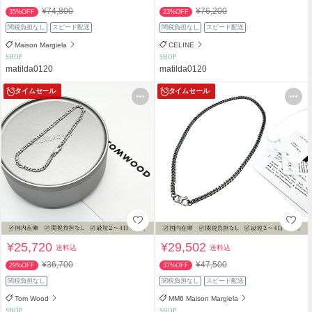
¥74,800
¥76,200
35%OFF
23%OFF
関税負担なし
スピード配送
関税負担なし
スピード配送
Maison Margiela
CELINE
SHOP
SHOP
matilda0120
matilda0120
タイムセール
タイムセール
¥25,720
¥29,502
送料込
送料込
¥36,700
¥47,500
29%OFF
37%OFF
関税負担なし
関税負担なし
スピード配送
Tom Wood
MM6 Maison Margiela
SHOP
SHOP