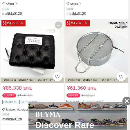
AMIRI
AMIRI
SHOP
SHOP
matilda0120
matilda0120
タイムセール
タイムセール
¥85,338
¥61,360
送料込
送料込
¥124,300
¥95,900
31%OFF
36%OFF
関税負担なし
スピード配送
関税負担なし
スピード配送
Maison Margiela
Tom Wood
SHOP
SHOP
matilda0120
matilda0120