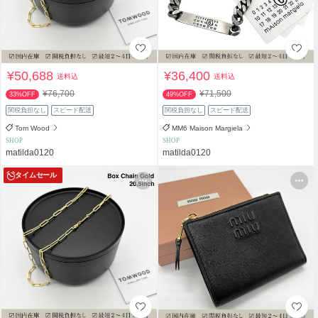
¥50,688
¥36,400
送料込
送料込
¥76,700
¥71,500
33%OFF
49%OFF
関税負担なし
スピード配送
関税負担なし
スピード配送
Tom Wood
MM6 Maison Margiela
SHOP
SHOP
matilda0120
matilda0120
タイムセール