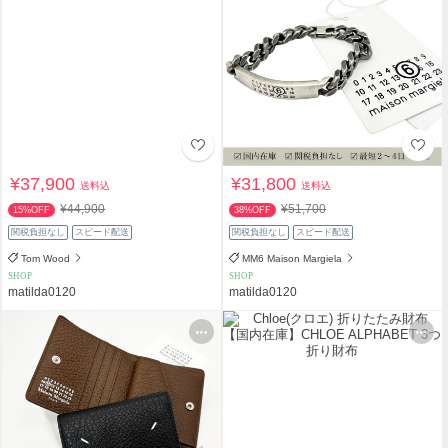
¥37,900
¥31,800
送料込
送料込
¥44,900
¥51,700
15%OFF
38%OFF
関税負担なし
スピード配送
関税負担なし
スピード配送
Tom Wood
MM6 Maison Margiela
SHOP
SHOP
matilda0120
matilda0120