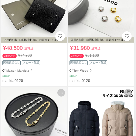
¥48,500
¥31,980
送料込
送料込
¥74,800
¥51,100
35%OFF
37%OFF
関税負担なし
スピード配送
関税負担なし
スピード配送
Maison Margiela
Tom Wood
SHOP
SHOP
matilda0120
matilda0120