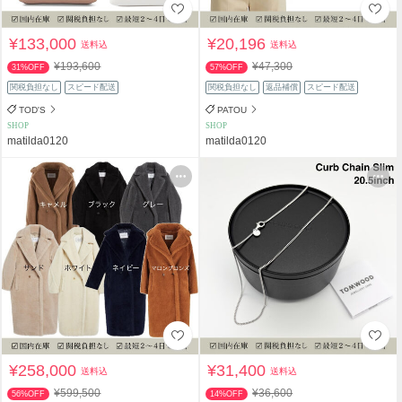
¥133,000
¥20,196
送料込
送料込
¥193,600
¥47,300
31%OFF
57%OFF
関税負担なし
スピード配送
関税負担なし
返品補償
スピード配送
TOD'S
PATOU
SHOP
SHOP
matilda0120
matilda0120
¥258,000
¥31,400
送料込
送料込
¥599,500
¥36,600
56%OFF
14%OFF