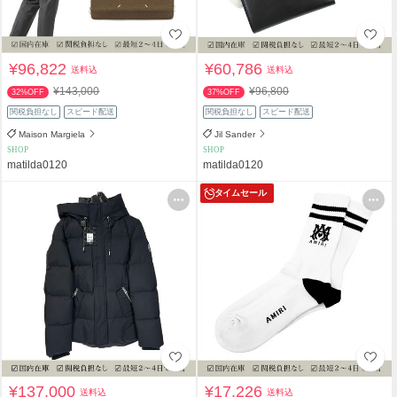
¥96,822
¥60,786
送料込
送料込
¥143,000
¥96,800
32%OFF
37%OFF
関税負担なし
スピード配送
関税負担なし
スピード配送
Maison Margiela
Jil Sander
SHOP
SHOP
matilda0120
matilda0120
タイムセール
¥137,000
¥17,226
送料込
送料込