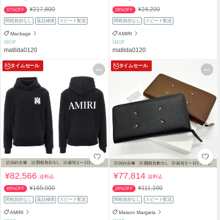
¥217,800
¥24,200
37%OFF
28%OFF
関税負担なし
返品補償
スピード配送
関税負担なし
スピード配送
Mackage
AMIRI
SHOP
SHOP
matilda0120
matilda0120
タイムセール
タイムセール
¥82,566
¥77,814
送料込
送料込
¥165,000
¥111,100
49%OFF
29%OFF
関税負担なし
返品補償
スピード配送
関税負担なし
スピード配送
AMIRI
Maison Margiela