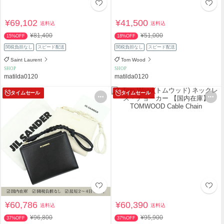
¥69,102
¥41,500
送料込
送料込
¥81,400
¥51,000
15%OFF
18%OFF
関税負担なし
スピード配送
関税負担なし
スピード配送
Saint Laurent
Tom Wood
SHOP
SHOP
matilda0120
matilda0120
タイムセール
タイムセール
¥60,786
¥60,390
送料込
送料込
¥96,800
¥95,900
37%OFF
37%OFF