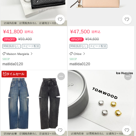
¥41,800
¥47,500
送料込
送料込
¥59,400
¥94,600
29%OFF
49%OFF
関税負担なし
スピード配送
関税負担なし
スピード配送
Maison Margiela
Chloe
SHOP
SHOP
matilda0120
matilda0120
タイムセール