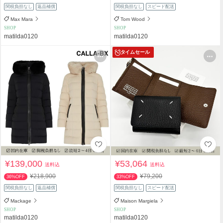
関税負担なし
返品補償
関税負担なし
スピード配送
Max Mara
Tom Wood
SHOP
SHOP
matilda0120
matilda0120
タイムセール
¥139,000
¥53,064
送料込
送料込
¥218,900
¥79,200
36%OFF
33%OFF
関税負担なし
返品補償
関税負担なし
スピード配送
Mackage
Maison Margiela
SHOP
SHOP
matilda0120
matilda0120