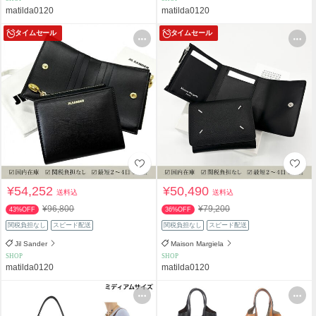
matilda0120
matilda0120
タイムセール
タイムセール
¥54,252
¥50,490
送料込
送料込
¥96,800
¥79,200
43%OFF
36%OFF
関税負担なし
スピード配送
関税負担なし
スピード配送
Jil Sander
Maison Margiela
SHOP
SHOP
matilda0120
matilda0120