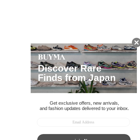
友だちに追加して
BUYMA会員だけの
お得な情報をGET!
ポイント還元サービス
ページトップへ
BUYMAスタートガイド
安心への取り組み
ガイド・お問い合わせ
かんたん購入ガイド
BUYMA偽物販売防止の取り組み
BUYMA CARD
利用規約
プライバシー
特定商取引法に関する表記
お客様情報の外部送信について
脆弱性報告
お知らせ(PCサイト)