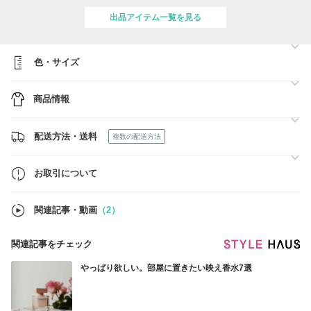
ラッピングは有料331円（税込）で承っております。
ご希望の場合は、ご購入時に配送方法を変更していただき、
出品アイテム一覧を見る
「佐川急便(配送料金+ラッピング料金)」をご選択下さい。
仕様は当店オリジナルラッピングになります。
※ご注文後にラッピングの追加は出来かねますのでご注意下さい。
色・サイズ
● ただいま沖縄・離島以外は一律送料無料中です。（海外への発送は承
っておりません）
商品情報
・実店舗でも販売しております都合上、完売となる場合もございます。
配送方法・送料
複数の配送方法
お取引について
関連記事・動画
（2）
関連記事をチェック
やっぱり欲しい。部屋に置きたい映え香水7選