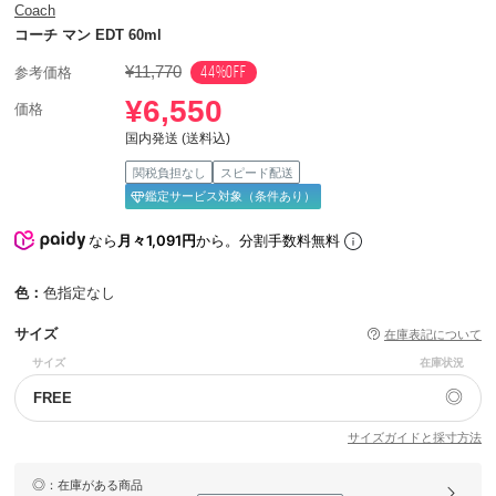
Coach
コーチ マン EDT 60ml
¥11,770
44%OFF
参考価格
¥6,550
価格
国内発送 (送料込)
関税負担なし
スピード配送
鑑定サービス対象（条件あり）
なら
月々1,091円
から。分割手数料無料
色：
色指定なし
サイズ
在庫表記について
サイズ
在庫状況
◎
FREE
サイズガイドと採寸方法
◎
：在庫がある商品