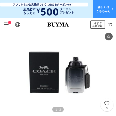
アプリからの会員登録ですぐに使えるクーポンGET！
詳しくは
500
¥
全員必ず
クーポン
こちらから
プレゼント
もらえる
今すぐ
日本語
English
简体中文
繁體中文
会員登録!
5
1
2
/