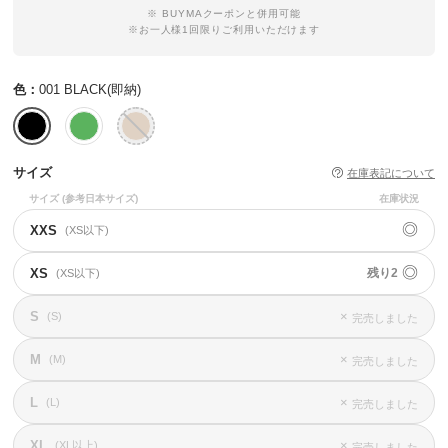
※ BUYMAクーポンと併用可能
※お一人様1回限りご利用いただけます
色：
001 BLACK(即納)
サイズ
在庫表記について
サイズ
(参考日本サイズ)
在庫状況
◎
XXS
(XS以下)
◎
XS
残り2
(XS以下)
S
×
(S)
完売しました
M
×
(M)
完売しました
L
×
(L)
完売しました
XL
×
(XL以上)
完売しました