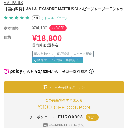
AMI PARIS
【国内即発】AMI ALEXANDRE MATTIUSSI ヘビージャージー Tシャツ
(1件のレビュー)
5.0
¥34,100
44%OFF
参考価格
¥18,800
価格
国内発送 (送料込)
関税負担なし
返品補償
スピード配送
鑑定サービス対象（条件あり）
なら
月々3,133円
から。分割手数料無料
euroshop限定クーポン
この商品で今すぐ使える
¥300
OFF COUPON
EURO0803
クーポンコード
コピー
2026/08/11 23:59
まで