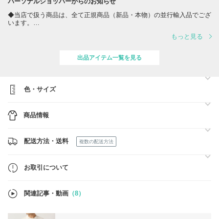
パーソナルショッパーからのお知らせ
◆当店で扱う商品は、全て正規商品（新品・本物）の並行輸入品でござ
います。
当ショップ運営会社の株式会社ELUCE tradingは日本流通自主管理協会
もっと見る
(略称AACD)正会員企業でございます。
【㈱ELUCE trading 会員NO:R-0197】
AACDとは並行輸入品市場での、“偽造品”や“不正商品”の流通防止と排除
出品アイテム一覧を見る
を目指して、1998年4月に発足した民間団体です。
◆商品発送につきまして
平日14：00までのご注文確定分を当日発送させていただきます。
色・サイズ
土日祝は発送のお休みをいただいております。
発送後は1日から3日でお手元にお届け可能です！
商品情報
◆ご注文確定順に在庫の確保をしております！
当店でお取り扱いする商品はすべて手元に在庫を確保しております。在
庫がある商品は在庫表記を【◎】にて表示しておりますので在庫確認を
配送方法・送料
複数の配送方法
せずご注文にお進みください☆
関税・送料のお支払いはございませんのでご安心ください。
お取引について
関連記事・動画
（8）