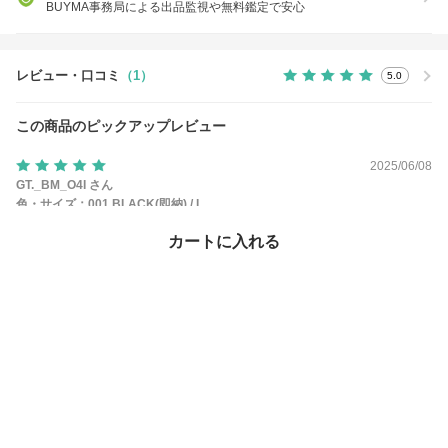
BUYMA事務局による出品監視や無料鑑定で安心
レビュー・口コミ
（1）
5.0
この商品のピックアップレビュー
2025/06/08
GT._BM_O4I さん
色・サイズ：
001 BLACK(即納) / L
サイズ感：
期待していた通り
カートに入れる
182cmで身体は少し大きめですが、少しゆとりのあるぐらいの大きさで良か
ったです。 結構なオーバー感が良い人はXLが良いかと思います。
参考になった 1
この商品のお問い合わせ
（5）