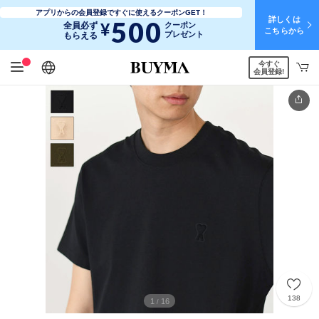
アプリからの会員登録ですぐに使えるクーポンGET！
詳しくは
500
¥
全員必ず
クーポン
こちらから
プレゼント
もらえる
今すぐ
日本語
English
简体中文
繁體中文
会員登録!
138
1
16
/